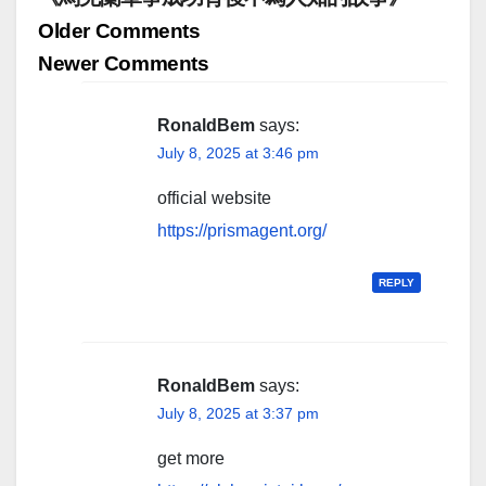
Comment
Older Comments
navigation
Newer Comments
RonaldBem
says:
July 8, 2025 at 3:46 pm
official website
https://prismagent.org/
REPLY
RonaldBem
says:
July 8, 2025 at 3:37 pm
get more