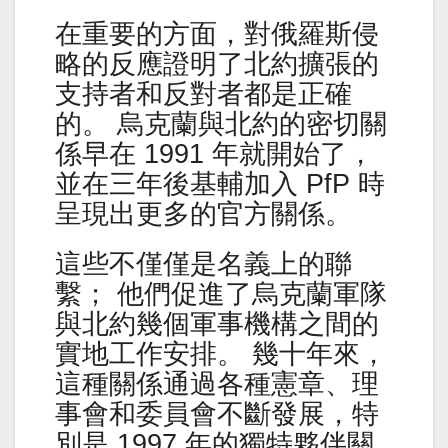
在重要的方面，對俄羅斯侵
略的反應證明了北約擴張的
支持者和反對者都是正確
的。 烏克蘭與北約的密切關
係早在 1991 年就開始了，
並在三年後基輔加入 PfP 時
呈現出更多的官方關係。
這些不僅僅是名義上的聯
繫； 他們促進了烏克蘭軍隊
與北約幾個軍事機構之間的
實地工作安排。 幾十年來，
這種關係通過各種憲章、理
事會和委員會不斷發展，特
別是 1997 年的獨特夥伴關