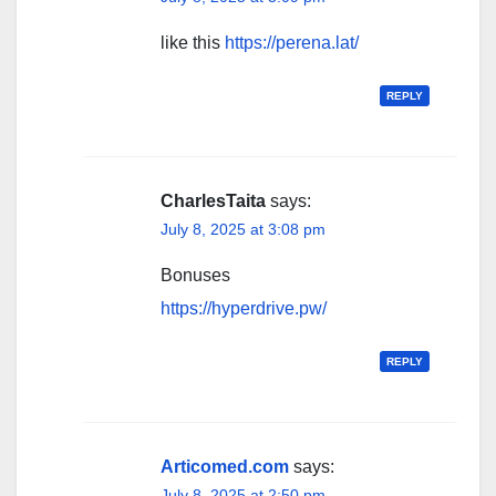
like this
https://perena.lat/
REPLY
CharlesTaita
says:
July 8, 2025 at 3:08 pm
Bonuses
https://hyperdrive.pw/
REPLY
Articomed.com
says:
July 8, 2025 at 2:50 pm