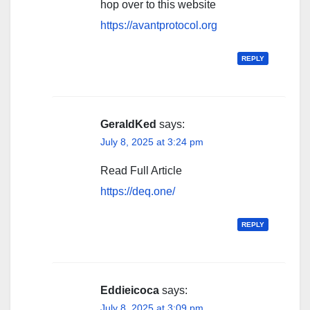
hop over to this website
https://avantprotocol.org
REPLY
GeraldKed
says:
July 8, 2025 at 3:24 pm
Read Full Article
https://deq.one/
REPLY
Eddieicoca
says:
July 8, 2025 at 3:09 pm