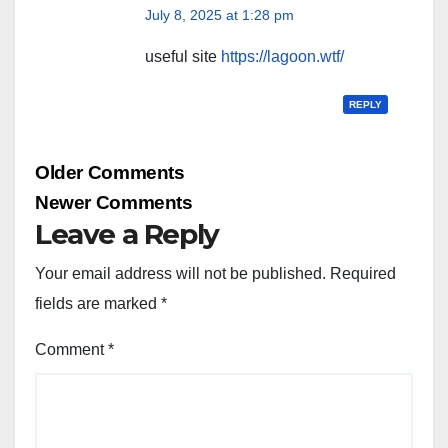
July 8, 2025 at 1:28 pm
useful site
https://lagoon.wtf/
REPLY
Comment
Older Comments
navigation
Newer Comments
Leave a Reply
Your email address will not be published.
Required
fields are marked
*
Comment
*