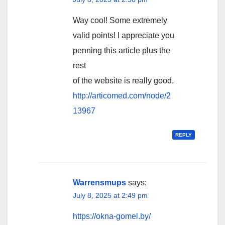
Way cool! Some extremely
valid points! I appreciate you
penning this article plus the
rest
of the website is really good.
http://articomed.com/node/2
13967
REPLY
Warrensmups
says:
July 8, 2025 at 2:49 pm
https://okna-gomel.by/