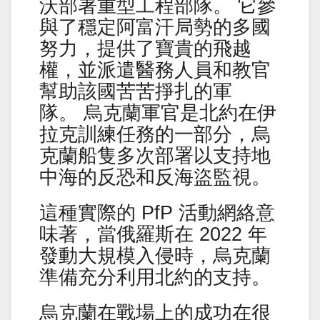
沃部署重型工程部隊。 它參
與了穩定阿富汗局勢的多國
努力，提供了寶貴的飛越
權，並派遣醫務人員和教官
幫助該國苦苦掙扎的軍
隊。 烏克蘭軍官是北約在伊
拉克訓練任務的一部分，烏
克蘭船隻多次部署以支持地
中海的反恐和反海盜監視。
這種實際的 PfP 活動網絡意
味著，當俄羅斯在 2022 年
發動大規模入侵時，烏克蘭
準備充分利用北約的支持。
烏克蘭在戰場上的成功在很