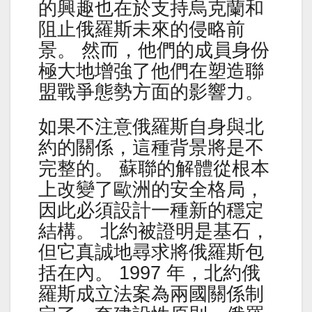
的興趣也在於支持烏克蘭和
阻止俄羅斯未來的侵略前
景。 然而，他們的成員身份
極大地增強了他們在塑造聯
盟戰爭態勢方面的影響力。
如果不注意俄羅斯自身與北
約的關係，這種背景將是不
完整的。 蘇聯的解體從根本
上改變了歐洲的安全格局，
因此必須設計一種新的穩定
結構。 北約被證明是基石，
但它真誠地尋求將俄羅斯包
括在內。 1997 年，北約俄
羅斯成立法案為兩國關係制