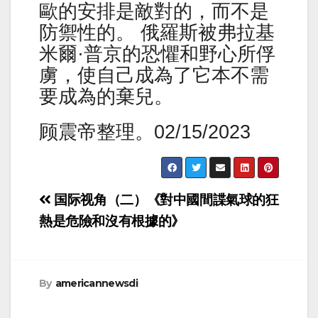
歐的安排是敵對的，而不是
防禦性的。 俄羅斯被弗拉基
米爾·普京的恐懼和野心所俘
虜，使自己成為了它本不需
要成為的棄兒。
顾震帝整理。02/15/2023
Post
国际视角（二）《對中國間諜氣球的狂
navigation
熱是危險和沒有根據的》
By
americannewsdi