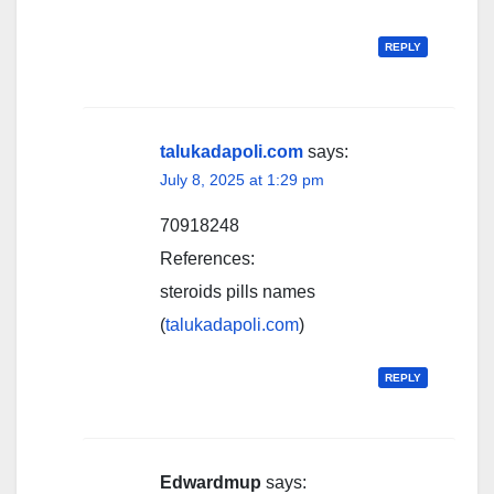
REPLY
talukadapoli.com
says:
July 8, 2025 at 1:29 pm
70918248
References:
steroids pills names
(
talukadapoli.com
)
REPLY
Edwardmup
says: