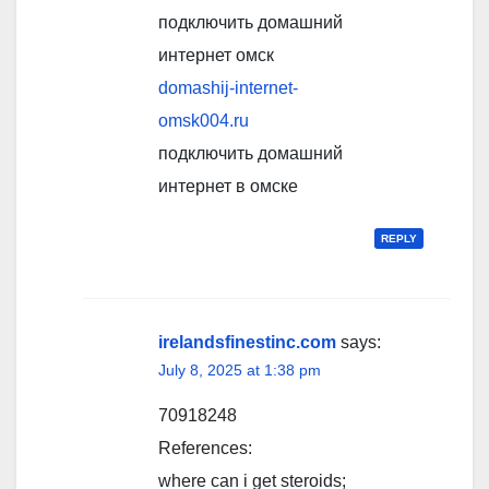
подключить домашний
интернет омск
domashij-internet-
omsk004.ru
подключить домашний
интернет в омске
REPLY
irelandsfinestinc.com
says:
July 8, 2025 at 1:38 pm
70918248
References:
where can i get steroids;