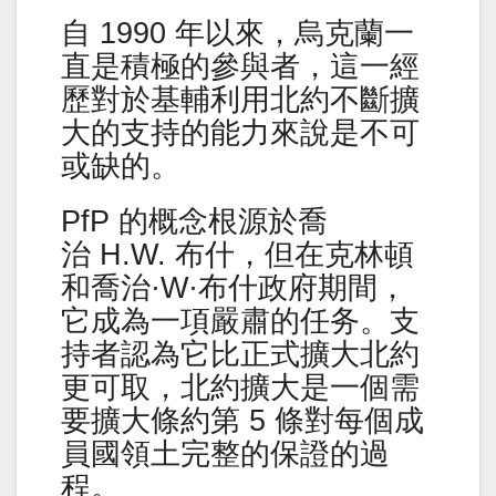
自 1990 年以來，烏克蘭一
直是積極的參與者，這一經
歷對於基輔利用北約不斷擴
大的支持的能力來說是不可
或缺的。
PfP 的概念根源於喬
治 H.W. 布什，但在克林頓
和喬治·W·布什政府期間，
它成為一項嚴肅的任务。支
持者認為它比正式擴大北約
更可取，北約擴大是一個需
要擴大條約第 5 條對每個成
員國領土完整的保證的過
程。