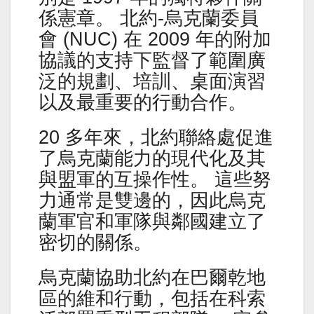
係憲章。 北約-烏克蘭委員
會 (NUC) 在 2009 年的附加
協議的支持下監督了範圍廣
泛的規劃、培訓、桌面演習
以及最重要的行動合作。
20 多年來，北約聯絡處促進
了烏克蘭能力的現代化及其
與盟軍的互操作性。 這些努
力通常是雙邊的，因此烏克
蘭軍官和軍隊與鄰國建立了
密切的關係。
烏克蘭協助北約在巴爾乾地
區的維和行動，包括在科索