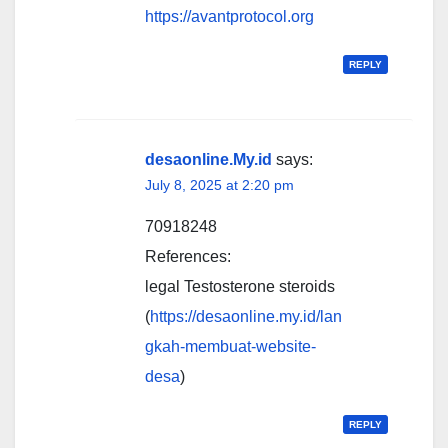
https://avantprotocol.org
REPLY
desaonline.My.id
says:
July 8, 2025 at 2:20 pm
70918248
References:
legal Testosterone steroids
(
https://desaonline.my.id/lan
gkah-membuat-website-
desa
)
REPLY