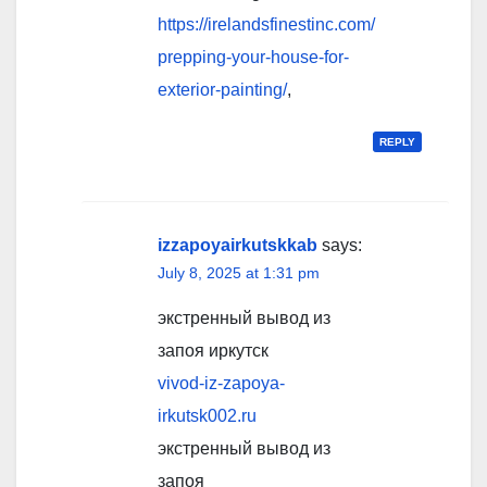
https://irelandsfinestinc.com/
prepping-your-house-for-
exterior-painting/
,
REPLY
izzapoyairkutskkab
says:
July 8, 2025 at 1:31 pm
экстренный вывод из
запоя иркутск
vivod-iz-zapoya-
irkutsk002.ru
экстренный вывод из
запоя