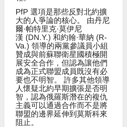
PfP 選項是那些反對北約擴
大的人爭論的核心。 由丹尼
爾·帕特里克·莫伊尼
漢 (DN.Y.) 和約翰·華納 (R-
Va.) 領導的兩黨參議員小組
贊成與前蘇聯衛星國積極開
展安全合作，但認為讓他們
成為正式聯盟成員既沒有必
要也不明智。 許多其他領導
人懷疑北約早期擴張是否明
智，認為俄羅斯潛在的複仇
主義可以通過合作而不是將
聯盟的邊界延伸到莫斯科來
阻止。