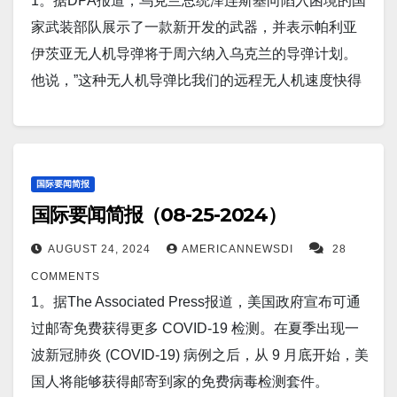
推动需求。 Screenshot 10。据Markets Insider报道，
1。据DPA报道，乌克兰总统泽连斯基向陷入困境的国
为“It's Glowtime”的活动，现场发布新手机iPhone
家在香蕉方面取得了惊人的突破，可以改变一切：
华尔街策略师吉姆·保尔森表示，美联储已经为股市“全
家武装部队展示了一款新开发的武器，并表示帕利亚
16 ，Watch 和 AirPods。 Screenshot 8。据阿拉伯联
是”开创性的旅程”。诺森比亚大学的科学家和他们在巴
新牛市”打开了大门。…
伊茨亚无人机导弹将于周六纳入乌克兰的导弹计划。
合酋长国迪拜美联社报道，伊朗最高领导人周二打开
基斯坦的合作伙伴取得一项惊人的突破，他们将香蕉
他说，”这种无人机导弹比我们的远程无人机速度快得
了与美国就伊朗迅速推进的核计划重新进行谈判的大
皮转化为环保纺织品和清洁能源。 Screenshot 6。据
多，威力也更强大”。 Screenshot 2。据CNN报道，以
门，并告诉其文职政府与“敌人”接触“没有障碍”。
Newsweek报道，美国智库战争研究所（ISW）周日发
色列周六表示，其军方已做好准备，应对伊朗支持的
Screenshot 9。据Interesting Engineering报道，微
布的一张地图显示了基辅在该地区声称拥有的阵地，
激进组织真主党或伊朗因杀害其高级领导人而可能发
型 8 毫米读心芯片可将人的思维转化为文字，准确率
该地区与乌克兰苏梅接壤。普京的军队正试图将敌对
动的报复性袭击。这一消息发布之际，以色列媒体声
国际要闻简报
达 91%。这一发展可以让患有严重运动障碍的人自由
军队赶出俄罗斯领土。 Screenshot 7。据NewsNation
国际要闻简报（08-25-2024）
称，根据形势评估，真主党可能很快就会发动袭击。
交流，从而使他们受益匪浅。 Screenshot 10。据
报道，大西洋可能正在形成不寻常的拉尼娜（ a La
Screenshot 3。据The Associated Press报道，一种罕
CNN 报道，海洋正在溢出”：新报告警告太平洋海平面
AUGUST 24, 2024
AMERICANNEWSDI
28
Niña）现象：“几乎前所未有”。研究人员仍然需要收集
见而致命的蚊子病毒感染，让马萨诸塞州各城镇保持
上升超过全球平均水平，联合国秘书长向全球发出求
COMMENTS
整个八月份的温度数据，以确定拉尼娜现象是否确实
警惕。他们担心东部马脑炎（eastern equine
救信号。 Screenshot 11。据The…
1。据The Associated Press报道，美国政府宣布可通
在大西洋赤道上空形成，但今年夏天已经不同寻常。
encephalitis）。州卫生官员上周宣布，一名 80 多岁
过邮寄免费获得更多 COVID-19 检测。在夏季出现一
Screenshot 8。据CNN 报道，西方航空公司在新冠疫
的男子感染了这种疾病，这是马萨诸塞州自 2020 年以
波新冠肺炎 (COVID-19) 病例之后，从 9 月底开始，美
情结束之初，对重返中国感到兴奋，但现在不一样
来发现的首例人类病例。 Screenshot 4。据CNN 报
国人将能够获得邮寄到家的免费病毒检测套件。
了。几家西方航空公司正在削减一年前恢复的航班，