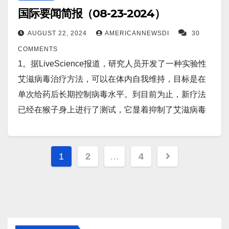
跃。 Orion 拥有 BSL-2、BSL-3 和 BSL-4 实验室，能
现，诈骗者利用马恩岛的一家海滨酒店和前银行办事
国际要闻简报（08-23-2024）
News 报道，美国食品和药物管理局周四批准了辉瑞
够处理世界上一些最致命的病毒，包括埃博拉病毒和
处，向中国受害者骗取数百万美元。英国广播公司花
和 Moderna 生产的新冠疫苗。这是疫苗第三次更新，
巴西本土的萨比亚病毒（这种病毒会导致出血热）。
AUGUST 22, 2024
AMERICANNEWSDI
30
了近一年的时间来确定该投资骗局是如何在该岛进行
以匹配流行毒株。 Screenshot 4。据Axios 报道，近几
Screenshot 8。据Interesting Engineering报道，达特
COMMENTS
的，该岛是英国皇家属地，拥有独立政府。
个月来，中国经济的低迷在金融市场上表现得十分明
茅斯大学最近领导的一项研究表明，由于冰盖融化而
1。据LiveScience报道，研究人员开发了一种实验性
Screenshot 8。据The Guardian报道，世界首个肺癌
显：债券市场正在经历历史性的反弹，推动长期利率
导致的海平面上升的最坏预测不太可能发生。然而，
艾滋病毒治疗方法，可以在体内自我维持，目标是在
疫苗试验在七个国家启动。一期临床试验
下降。北京官员竭力试图消除这种现象。 Screenshot
这并不能否认格陵兰岛和南极洲冰融化仍然是一个令
单次给药后长期控制病毒水平。到目前为止，新疗法
是 BNT116 的首次人体研究，已在英国、美国、德
5。据DPA报道，面对国际制裁和政治孤立，伊朗新任
人担忧的问题。 Screenshot 9。据Irish Star报道，一
已经在猴子身上进行了测试，它显着抑制了艾滋病毒
国、匈牙利、波兰、西班牙和土耳其七个国家的 34 个
外交部长阿巴斯·阿拉格奇正计划与西方和解。这
种可以预防多种疾病的流感疫苗可能很快就会进入人
至少七个月。如果有一天该药物被批准用于人类，其
研究中心启动。 Screenshot 9。据CNN报道，即使加
位 61 岁的外交官在被确认就职后告诉国家通讯
体试验。这项发表在《病毒学杂志》上的研究旨在开
保护作用可能会持续数年。 Screenshot 2。据
沙停火达成协议，以色列也明确表示将保留与哈马斯
Posts
社 ISNA，他的部门将努力“克服与华盛顿的紧张关系，
发一种新疫苗，可以对不断演变的流感病毒产生终生
BGR.com报道，大西洋正在以指数速度变冷，但没有
1
2
…
4
恢复战争的权利。 Screenshot 10。据北京路透社报
恢复与欧洲国家的关系”。 Screenshot 6。据
pagination
免疫力。流感病毒有多种毒株，从 H1N1（也称为猪流
人知道其原因。全球海洋温度在过去一年多里创下历
道，过去两个月，受致命洪水和酷暑等极端天气影
Courthouse News Service 报道，在纽约美国能源部布
感）到 H5N1（目前称为禽流感）。 Screenshot 10。
史新高，AMOC 也濒临崩溃。尽管存在这些麻烦，大
响，中国的农产品价格大幅上涨。这些极端天气摧毁
鲁克海文国家实验室长岛中心，科学家在研究宇宙形
据The…
西洋现在正在经历一些令人困惑的事情，气温正在变
了数百万英亩的农田，现在正在打击消费者的口袋。
成条件时发现了一种新型反物质反核。科学家们在周
冷，科学家们正在努力弄清楚到底发生了什么。
农业农村部数据显示，6月25日至8月21日，农产品批
三发表在《自然》杂志上的研究中详细介绍了，如何