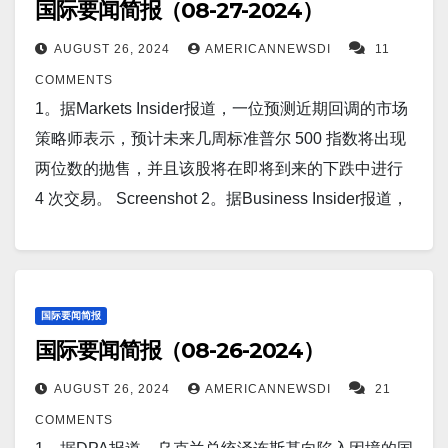
国际要闻简报（08-27-2024）
多伦多美联社报道，加拿大周一宣布，将对中国制造
态发展”。 Screenshot 11。据马尼拉路透社报道，两名
在未来的冲突中破坏美国的军事能力，特别是涉及台
的电动汽车进口征收 100% 的关税，与美国对西方政
高级安全官员周四表示，菲律宾希望通过中程导弹和
AUGUST 26, 2024
AMERICANNEWSDI
11
湾的冲突。 Screenshot 6。据Business Insider报道，
府所说的中国补贴征收的关税相匹配。 Screenshot
先进战斗机升级其军队，在地区紧张局势日益加剧的
COMMENTS
美国海军上将表示，在与中国关系紧张之际，美国舰
4。据Straight Arrow News 报道，以色列国防军对真主
情况下，菲律宾将花费至少 330 亿美元来实现国防现
1。据Markets Insider报道，一位预测近期回调的市场
艇可能驶入南海对峙地区以保护盟友。 Screenshot
党进行了自 10 月 8 日以来最大规模的打击，当时伊朗
代化。 Screenshot 12。据The Independent报道，俄
策略师表示，预计未来几周标准普尔 500 指数将出现
7。据Defense News乌克兰基辅报道，周二，俄罗斯
支持的组织开始攻击以色列以声援哈马斯。 8 月 25 日
罗斯4天内第三次向乌克兰发射重型导弹和无人机，进
两位数的抛售，并且该股将在即将到来的下跌中进行
连续第二天在乌克兰境内发射了数十枚导弹和无人
星期日，以色列空军出动 100 架战斗机袭击黎巴嫩南
行轰炸。 Screenshot 13。据BBC报道，联合国秘书长
4 次交易。 Screenshot 2。据Business Insider报道，
机。乌克兰总统称其中一些在抵达目标之前被西方提
部数十个地点的火箭和导弹发射器。空袭导致三名真
安东尼奥·古特雷斯表示，大型污染者有明确的责任来
这些中国核潜艇表明中国正在认真对抗美国的海下主
供的 F-16 战斗机击落。 Screenshot 8。据北京路透社
主党士兵死亡。 Screenshot 5。据Interesting
减少排放，否则将会出现全球灾难的风险。他在汤加
导地位。 Screenshot 3。据美国地质调查局消息，汤
报道，中国周二在白宫国家安全顾问杰克·沙利文抵达
Engineering报道，日本锰增强电动汽车电池达到改变
举行的太平洋岛屿论坛领导人会议上对英国广播公司
加周日（8月25日）报告发生里氏6.1级地震。地震震
北京之前发表评论，称美国因乌克兰战争而对其实体
游戏规则的 820 Wh/Kg，且无衰减。 Screenshot 6。
表示：“太平洋地区是当今世界上最脆弱的地区。” …
中位于Pangai，深度为106.7公里（约66.3英里）。美
国际要闻简报
实施的制裁是“非法和单方面的”，并且“不基于事实”。
据Business Insider报道，乌克兰表示首次使用新型远
国际要闻简报（08-26-2024）
国地质调查局表示，截至周日发布时，已收到 18 份有
Screenshot 9。据Markets Insider报道，高盛表示，随
程“帕利亚尼西亚”火箭无人机，目标是俄罗斯境内的空
人感受到地震的报告。 Screenshot 4。据Reuters报
着 850 亿美元涌入股市，本周股市有望创下历史新
AUGUST 26, 2024
AMERICANNEWSDI
21
军基地。 Screenshot 7。据The Independent 报道，
道，基辅称俄罗斯对乌克兰发动了大规模导弹和无人
高。高盛表示，系统性交易策略和企业回购计划正在
COMMENTS
Apple 已宣布将于 9 月 9 日在其加州总部举办一场题
机袭击。 Screenshot 5。据TheCoolDown 报道，科学