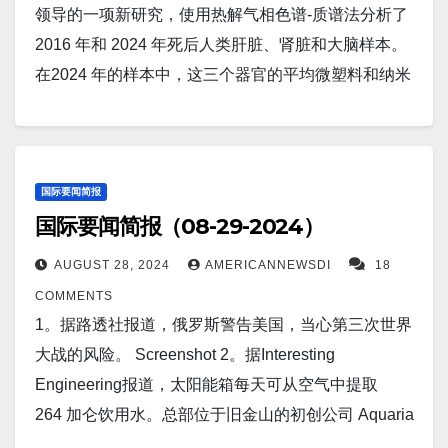
Screenshot 5。据The Associated Press报道，克里姆
领导的一项新研究，使用热解气相色谱-质谱法分析了
暖和寒冷阶段，但速度从未如此之快。 Screenshot
林宫周四表示，俄罗斯总统弗拉基米尔·普京将于下周
2016 年和 2024 年死后人类肝脏、肾脏和大脑样本。
7。据8月30日合众社消息，以色列国防军周五表示，
访问蒙古。蒙古是国际刑事法院的成员，该法院去年
在2024 年的样本中，这三个器官的平均微塑料和纳米
杰宁哈马斯领导人在约旦河西岸反恐空袭中身亡。
对普京发出了逮捕令。 Screenshot 6。据Business
塑料浓度均高于 2016 年。然而，大脑中的塑料含量是
Screenshot 8。据Daily Voice报道，在费尔菲尔德县发
Insider报告称，一些中国银行非常担心制裁，以至于
肝脏和肾脏的 7 至 30 倍，而且 2024 年的 24 个大脑
现了可怕的斑点灯笼蝇，它威胁着树木、生长空间和
他们退回了抵达俄罗斯的货物付款。美国最近
样本的平均塑料含量为 0.48%（按重量计算）。
城市树冠。官员鼓励大家见到就踩死。 Screenshot
对 400 个支持俄罗斯乌克兰战争的实体实施了新的限
Screenshot 2。据Markets Insider报道，摩根大通表
国际要闻简报
9。据AFP报道，菲律宾军事参谋长周四表示，在北京
制。中国出口商现在要求运往俄罗斯的货物预付款，
国际要闻简报（08-29-2024）
示，劳动力市场疲软已让美联储“动摇”，因此将大幅降
加大阻止力度后，美国已提出护送马尼拉前往有争议
并且对合规性非常挑剔。 Screenshot 7。据
息。 Screenshot 3。据The Independent报道，乌克兰
的南海前哨基地的补给任务。 Screenshot 10。据北京
AUGUST 28, 2024
AMERICANNEWSDI
18
TheCoolDown 报道，三星宣布突破性电动汽车电池技
军队在乌克兰东部上空戏剧性地击落了一架俄罗斯战
路透社报道，路透调查显示，中国房价今年和明年的
COMMENTS
术，续航里程达 600 英里：“有潜力改变电动汽车市
斗机。苏联设计的 Su-25 被北约昵称为“蛙脚”，在顿涅
下跌速度将快于此前预测。北京的支持政策难以帮助
1。据路透社报道，俄罗斯警告美国，当心第三次世界
场”。 Screenshot 8。据马尼拉路透社报道，菲律宾总
茨克的克拉马托尔斯克上空向乌克兰军队开火时被击
房地产行业触底。 Screenshot 11。据Electric 报道，
大战的风险。 Screenshot 2。据Interesting
统小费迪南德·马科斯办公室表示，菲律宾和越南将于
落。 Screenshot 4。据The Independent报道，英国支
沃尔沃最便宜的电动汽车正在席卷欧洲。沃尔沃
Engineering报道，太阳能箱每天可从空气中提取
周五签署防务合作协议，这是长期反对中国在南海行
持乌克兰在俄罗斯使用“风暴之影”导弹，但不会公开支
在 7 月份欧洲新车注册量增长中处于领先地位，上个
264 加仑饮用水。总部位于旧金山的初创公司 Aquaria
动的两个国家迈出的重要一步。 Screenshot 9。据自
持，因为担心这可能引发与美国的分歧。 Screenshot
月售出 22,079 辆，比 2023 年 7 月增长 36.7%。
Technologies 正在开发一种技术，可以凭空获取清