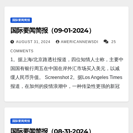
国际要闻简报
国际要闻简报（09-01-2024）
AUGUST 31, 2024
AMERICANNEWSDI
25
COMMENTS
1。据上海/北京路透社报道，四位知情人士称，主要中
国国有银行周五在中国在岸外汇市场买入美元，以减
缓人民币升值。 Screenshot 2。据Los Angeles Times
报道，在加州的疫情浪潮中，一种传染性更强的新冠
病毒株“才刚刚开始”。医生和科学家正在密切关注另一
种亚变体”XEC” ，它可能会超越最新的高传染性亚变
体 KP.3.1.1，后者目前被认为是全国最常见的亚变
体。 XEC 首次在德国被发现，此后引起了全世界医生
国际要闻简报
国际要闻简报（08-31-2024）
和科学家的关注。 Screenshot 3。据Business Insider