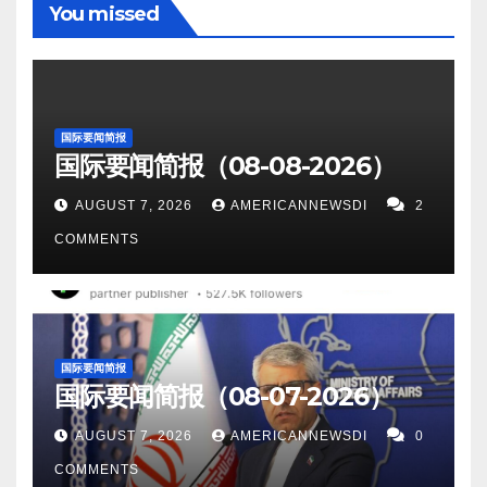
Screenshot 3。据Newsweek报道，美国向中国发出防
You missed
发价格指数除7月19日小幅下跌外，均连日上涨。
发现迄今为止检测到的最重的反物质核——反超
御条约触发警告。周一早些时候，华盛顿对中国和菲
Screenshot 11。据ScitechDaily 报道，人工智能发现
氢-4（antihyperhydrogen-4）。 Screenshot 7。据
律宾海岸警卫队船只在南海相撞事件做出了回应，提
量子密码：彻底改变化学。帝国理工学院和 Google
Business Insider报道，乌克兰称其摧毁了俄罗斯空军
醒北京注意美国与其最古老的亚洲盟友签订的已有73
DeepMind 的一项新研究引入了一种基于神经网络的方
基地用于轰炸前线的滑翔炸弹。 Screenshot 8。据
年历史的《共同防御条约》。 Screenshot 4。据
国际要闻简报
法来模拟分子激发态。该方法可以显着提高计算化学
Newsweek报道，美国海军表示，一艘美国驱逐舰在中
国际要闻简报（08-08-2026）
Business Insider报道，俄罗斯似乎正在使用有线、不
的准确性，在实际实验室实验之前通过模拟帮助开发
断三个多月后于周四通过台湾海峡。中国军方表示，
易被干扰的光纤无人机。这些无人机投入战斗将标志
AUGUST 7, 2026
AMERICANNEWSDI
2
新材料和技术。 Screenshot…
其部队已对军舰的过境进行监视。 Screenshot 9。据
着无人机军备竞赛进入下一阶段，双方都在急于适应
COMMENTS
TheCoolDown 报道，夏威夷海岸附近部署了一种新型
新的挑战。 Screenshot 5。据TheDefensePost 报道，
电网规模的波浪能装置来发电。这种规模的同类装置
随着威胁上升，美国陆军启动北极航空司令部。
是世界上第一个。 海洋为发电提供了丰富的资源，公
Screenshot 6。据The Independent报道，锂的突破，
司正在寻找新的方法来利用潮汐、洋流和波浪的力
意味关键电池组件可以从海水中廉价且可持续地提
国际要闻简报
量。其中包括水下涡轮机和螺旋式概念，以及深海波
国际要闻简报（08-07-2026）
取。 Screenshot 7。据NavalNews 报道，中国推出迄
浪利用技术。 Screenshot 10。据ABC News报道，美
今为止最先进的潜艇。位于武汉的一家中国造船厂已
AUGUST 7, 2026
AMERICANNEWSDI
0
国担心乌克兰对库尔斯克的袭击。俄罗斯在准备反
经下水了一艘潜艇，这可能是中国最先进的非核潜
COMMENTS
击。 Screenshot 11。据Reuters报道，俄罗斯驻美国