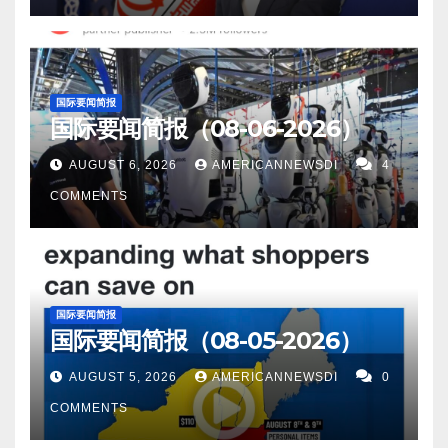
艇。这艘新船比现有船更大，并且是中国第一艘采
大使称普京已制定应对库尔斯克入侵的行动计划。
用 X 形舵的船。有迹象表明它可能拥有垂直发射系统
Screenshot 12。据Good…
（VLS）。 Screenshot 8。据NBC News报道，伊朗
革命卫队发言人阿里莫罕默德·奈尼周二表示，伊朗对
国际要闻简报
国际要闻简报（08-06-2026）
以色列的报复可能要等待很长时间。 Screenshot 9。
据BBC News 报道，美国指控中国持不同政见者涉嫌
AUGUST 6, 2026
AMERICANNEWSDI
4
为北京从事间谍活动。美国检察官对一名居住在美国
COMMENTS
的中国持不同政见者提起刑事指控，指控他是北京情
报部门的特工。美国司法部 (DOJ) 在一份声明中称，
67 岁的唐远军于周三在纽约市被捕。他被指控监视居
住在美国的中国民主活动人士和异见人士。
国际要闻简报
国际要闻简报（08-05-2026）
Screenshot 10。据CMBC 报道，由于投资者期待美联
储主席杰罗姆·鲍威尔的讲话，美国十年期国债周四上
AUGUST 5, 2026
AMERICANNEWSDI
0
涨。10年期国债收益率上涨超过2个基点至3.799%，
COMMENTS
而2年期国债收益率上涨约1个基点至3.929%。