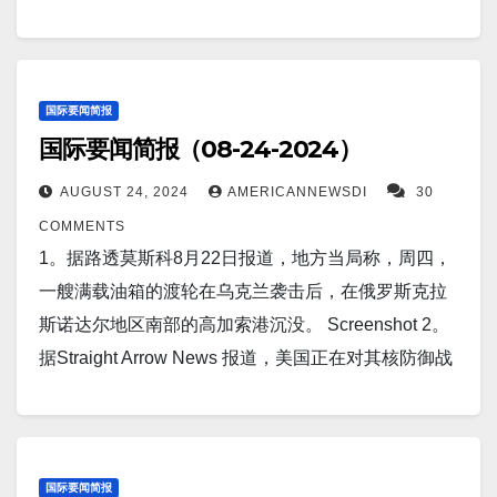
道，一位外交官和一位熟悉谈判的以色列消息人士
Screenshot 2。据The DefensePost报道，俄罗斯相信
航空业分析师称，由于中国经济下滑，需求不温不
称，在以色列周四提交修订后的计划后，埃及将向哈
美国将很快取消向乌克兰捐赠武器的限制。
火。 Screenshot 9。据Shefinds 报道，每早服用 3 种
马斯提交以色列最新的费城走廊提案。争取达成停火
Screenshot 3。据The Guardian报道，美联储杰罗姆·
维生素可”延缓衰老”：1.烟酰胺单核苷酸
协议以停止加沙战斗的努力仍在继续。 Screenshot
鲍威尔表示美国降息的“时机已经到来”——事实也确实
国际要闻简报
（Nicotinamide Mononucleotide ，NMN）；2.白藜芦
5。古巴公共卫生部长何塞·安赫尔·波塔尔·米兰达(José
国际要闻简报（08-24-2024）
如此。 Screenshot 4。据Interesting Engineering报
醇（Resveratrol ）3.槲皮素（Quercetin）。
Ángel Portal Miranda) 最近宣布，自 2024 年 5 月下旬
道，美国陆军的人工智能系统将变得更智能、更快
Screenshot 10。据北京路透社报道，中国银行表示，
AUGUST 24, 2024
AMERICANNEWSDI
30
以来，古巴已确诊 400 多例奥罗普切病毒病例。据
速、更致命。每小时可击中1,000 个目标。
副董事长兼行长刘进因个人原因辞职，自周日起生
COMMENTS
《古巴头条新闻》报道，古巴的感染人数在美洲地区
Screenshot 5。据The Guardian报道，泽连斯基称印
效。根据该行周日发布的一份文件，该行表示，董事
1。据路透莫斯科8月22日报道，地方当局称，周四，
排名第二，仅次于巴西（7,284 例）。 Screenshot 6。
度支持乌克兰主权，与莫迪的会面“创造了历史”。
会已批准董事长葛海蛟担任代理行长。 Screenshot
一艘满载油箱的渡轮在乌克兰袭击后，在俄罗斯克拉
据台北路透社报道，台湾外交部周日表示，在中国和
Screenshot 6。据Semafor 报道，中国企业正在储备芯
11。据TheCoolDown报道，由于干旱可能会结束数百
斯诺达尔地区南部的高加索港沉没。 Screenshot 2。
美国争夺该地区影响力之际，台湾外交部副部长将出
片制造设备并建立半导体供应链，以防范美国进一步
年的传统做法，意大利的农民被迫放弃田地：“这是一
据Straight Arrow News 报道，美国正在对其核防御战
席本周在汤加举行的太平洋岛屿领导人会议。
的限制。中国进口了价值 260 亿美元的此类机械，创
颗定时炸弹”。 Screenshot 12。据YankdDesign 报
略进行重大更新。据《纽约时报》报道，拜登总统批
Screenshot 7。据Straight Arrow News 报道，随着拉
下历史纪录，而生产世界上最先进芯片光刻设备的荷
道，能够“嗅出”疾病的突破性人工智能设备正在颠覆医
准修改美国高度机密的核部署指南。这些更新是在俄
丁美洲第一个用于高级病原体研究的最高安全生物实
兰公司ASML 报告称，对中国的销售额激增。
疗保健行业。 Screenshot 13。据Interesting…
罗斯、中国和朝鲜日益加剧的核威胁推动下，全球动
验室 Orion 的启动，巴西在全球卫生安全方面取得了飞
Screenshot 7。据英国广播公司国际频道的一项调查发
态发生变化之际发布的。 Screenshot 3。据NBC
国际要闻简报