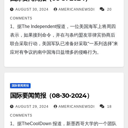
专家表示，在库尔斯克取得成功后，乌克兰本周可能
AUGUST 30, 2024
AMERICANNEWSDI
20
试图袭击俄罗斯别尔哥罗德地区。专家表示，这可能
COMMENTS
是向盟友展示其能够重新获得主动权的努力的一部
1。据The Independent报道，一位美国海军上将周四
分。但他们表示，由于人力有限以及俄罗斯在乌克兰
表示，如果接到命令，并在与条约盟友菲律宾协商后
推进，此举可能会适得其反。 Screenshot 4。据
联合采取行动，美国军队已准备好采取“一系列选择”来
LiveScience报道，一项小型研究发现，年轻人的结肠
应对有争议的南中国海日益增多的侵略行为。
癌风险与一种氨基酸有关。研究结果表明，血液中精
Screenshot 2。据Cure 报道，胰腺癌疫苗为疫苗接种
氨酸含量较高以及尿素循环异常高，可能会导致年轻
技术带来“新转折”。Suresh Nair 博士表示，ELI-002
人患结直肠癌。 Screenshot 5。据The Guardian报
7P 是一种正在开发的疫苗，用于治疗切除的胰腺癌。
道，在中国特使称提及台湾”不可接受”后，太平洋岛屿
Screenshot 3。据华盛顿美联社报道，美国政府周四在
国际要闻简报
论坛公报被撤下。 Screenshot 6。科学家们仍在试图
国际要闻简报（08-30-2024）
上调初步评估时表示，在强劲的消费者支出和商业投
弄清楚为什么今年夏天早些时候大西洋一大片海域的
资的推动下，美国经济上季度以每年 3% 的健康速度增
AUGUST 29, 2024
AMERICANNEWSDI
18
海洋温度突然开始以创纪录的速度下降。虽然该地区
长。 Screenshot 4。据TravelNoire报道，撒哈拉沙漠
COMMENTS
正在慢慢回暖至正常温度，但仍需持续努力找出原
的罕见降雨可能表明地球天气系统的变化。
1。据TheCoolDown 报道，新墨西哥大学的一个团队
因。该地区确实每隔几年就会出现一个持续循环的温