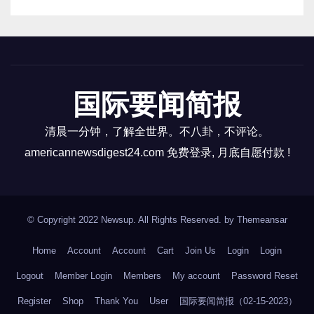
Screenshot 11。据曼谷路透社报道，疾病控制官员周
四表示，泰国本周报告的一例 MPOX （猴痘）病例，
已被确认为该病毒的 1b 分支病毒株，这是该国首
例。”这名男子很可能是从流行国家感染的。” 通过接触
者追踪，尚未发现其他当地感染病例。 Screenshot
国际要闻简报
12。据Newsweek报道，根据中国海关当局的统计数
清晨一分钟，了解全世界。不八卦，不评论。
据，近几个月来，中国大幅减少了对俄罗斯石油的进
americannewsdigest24.com 免费登录, 月底自愿付款 !
口。上个月，俄罗斯通过管道和运输方式流入中国的
石油量骤降至每天176万桶，同比下降7.4%，为今年以
来的最低水平。 Screenshot 13。据Business Insider
报道，太阳比专家预测的更加活跃。这可能意味着更
© Copyright 2022 Newsup. All Rights Reserved. by
Themeansar
多的航班停飞、卫星坠落和更多令人惊叹的极光。…
Home
Account
Account
Cart
Join Us
Login
Login
Logout
Member Login
Members
My account
Password Reset
Register
Shop
Thank You
User
国际要闻简报（02-15-2023）