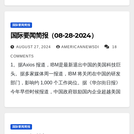
由亚洲电台周二援引知情人士的话报道称，中国将用
5。据SciTechDaily 报道，新的纳米粒子癌症治疗成功
Screenshot 12。据The Guardian报道，在拜登高级助
洁、经济的饮用水。它的技术可以收集空气中的水分
两艘军舰，与柬埔寨换取进入有争议的南中国海附近
缩小并消除了胰腺肿瘤。 Screenshot 6。据马尼拉路
手对北京进行为期三天的访问期间，习近平与美国国
并将其装瓶供家庭食用。更大的模型可以为整个社区
的海军基地的权利。 Screenshot 10。据NPR 报道，
透社报道，菲律宾总统小费迪南德·马科斯，周末部
家安全顾问杰克·沙利文进行了一次意外会面。
提供水，为受长期干旱影响的地区提供救助。
国际要闻简报
乌克兰称其一架西方捐赠的F-16战机坠毁。
署 2,000 名警察逮捕一名被控性交易的有影响力的牧
国际要闻简报（08-28-2024）
Screenshot…
Screenshot 3。据尼日利亚阿布贾美联社报道，非洲公
Facebook 上发布的一份军事声明称，俄罗斯周一向乌
师。这位牧师是菲律宾前总统的老朋友。 Screenshot
共卫生机构周二表示，非洲的 MPOX 猴痘病例迅速增
克兰发射了大规模导弹和无人机攻击，导致这架战斗
AUGUST 27, 2024
AMERICANNEWSDI
18
7。据Business Insider报道称，乌克兰无法对俄罗斯境
加，过去一周报告了近 4,000 例。人们再次呼吁期待
机坠毁。声明称，其中四枚俄罗斯导弹被 F-16 击落。
COMMENTS
内的目标使用英国的“风暴之影”导弹，因为美国尚未批
已久的疫苗，这些疫苗本周将抵达受影响最严重的地
Screenshot 11。据Newsweek 报道，乌克兰本周首次
1。据Axios 报道，IBM是最新退出中国的美国科技巨
准。 Screenshot 8。据CNN 报道，日本敦促400万人
区。 Screenshot 4。据Business Insider报道，台湾希
使用无人机袭击了距离边境数百英里的俄罗斯地区。
头。据多家媒体周一报道，IBM 将关闭在中国的研发
撤离，台风“杉杉”威胁南部，降雨量高达一米。
望全力投入新潜艇，以遏制中国海军，并在第一艘潜
Screenshot 12。据基辅路透社报道，乌克兰总统弗拉
部门，影响约 1,000 个工作岗位。据《华尔街日报》
Screenshot 9。据SciTechDaily 报道，西海岸面临危
艇做好战斗准备之前投入数十亿美元。 Screenshot
基米尔·泽连斯基周二表示，与俄罗斯的战争最终将通
今年早些时候报道，中国政府鼓励国内企业超越美国
险：新的巨型逆冲断层研究表明，下一次大地震可能
5。据Straight Arrow News 报道，中国国家支持的黑客
过对话结束，但基辅必须处于强势地位，他将向美国
科技主导地位，以实现该行业的自给自足。
即将发生。 Screenshot 10。据USNews 报道，中国驻
利用一个严重的零日漏洞渗透和感染美国互联网公司
总统乔·拜登及其两位潜在继任者提出一项计划。
Screenshot 2。据8月26日UPI报道，拜登政府上周因
菲律宾使馆抗议日本大使就南海争议的言论。日本大
和服务提供商。 Lumen Technologies 的网络安全专家
Screenshot…
涉嫌支持俄罗斯入侵乌克兰而制裁数十家中国公司，
使周一在推特上发布了一段中国海岸警卫队船只的视
表示，这次复杂的攻击是由“Volt Typhoon”组织发起
北京威胁要对美国采取“必要措施”。 Screenshot 3。据
国际要闻简报
频，并称“萨比纳浅滩周围又出现了令人无法接受的事
的，旨在破坏美国关键基础设施、窃取凭证，并可能