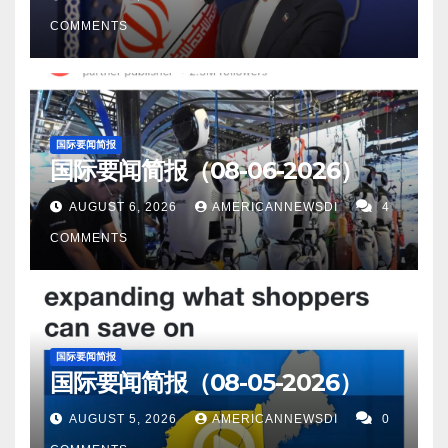
胁称若普京拒绝 30 天停火，将实施新一轮制裁。
COMMENTS
Screenshot 10。据The Guardian报道，巴基斯坦国家
电视台报道，巴基斯坦对印度发动报复性打击。
Screenshot 11。据The US Sun报道，西方官员在乌克
兰首都举行会晤时，美国情报部门警告称，普京“随
国际要闻简报
国际要闻简报（08-06-2026）
时”计划对基辅发动大规模空袭。…
AUGUST 6, 2026
AMERICANNEWSDI
4
COMMENTS
国际要闻简报
国际要闻简报（08-05-2026）
AUGUST 5, 2026
AMERICANNEWSDI
0