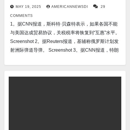
MAY 19, 2025
AMERICANNEWSDI
29
COMMENTS
1。据CNN报道，斯科特·贝森特表示，如果各国不能
与美国达成贸易协议，关税税率将恢复到“互惠”水平。
Screenshot 2。据Reuters报道，基辅称俄罗斯计划发
射洲际弹道导弹。 Screenshot 3。据CNN报道，特朗
普称，150 个国家必须尽快达成协议，否则将面临更高
的关税。 Screenshot 4。据The Independent报道，教
皇利奥十四世在对梵蒂冈外交使团的就职演说中阐述
了他对同性婚姻和堕胎问题的立场。他重申了教会对
家庭的定义，即建立在“一男一女之间稳定的结合”之
上。 Screenshot 5。据Interesting Engineering报道，
中国推出全球首个量子密码系统，并声称其“牢不可
破”。 Screenshot 6。据BREITBART报道，美国众议
院多数党支持伊朗“自由战士”，抨击德黑兰“暴政”。