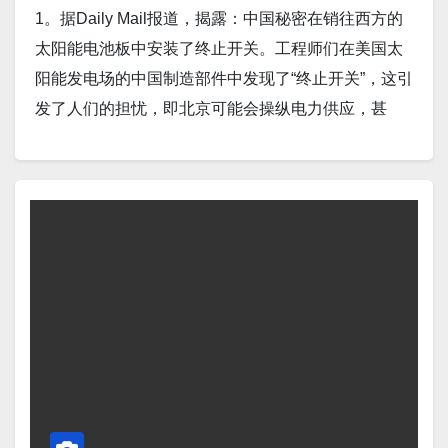
开始建造世界首台在轨超级计算机并发射关键卫星。
1。据Daily Mail报道，揭露：中国秘密在销往西方的
Screenshot 8。据BGR.com报道，日本计划从太空向
太阳能电池板中安装了终止开关。工程师们在美国太
地球输送能源。一颗不及洗衣机大小的卫星可能很快
阳能发电场的中国制造部件中发现了“终止开关”，这引
就会朝着重塑清洁能源的未来迈出重要一步。日本正
发了人们的担忧，即北京可能会操纵电力供应，甚
准备发射一颗航天器，将太阳能无线传输到地球轨
至“物理摧毁”美国、英国和欧洲的电网。 Screenshot
道。卫星将把捕获的太阳能发射到地面，接收器会将
2。据BREITBART报道，阿联酋外交部长称，加沙局
其转化为可用能源。 Screenshot 9。据Interesting
势的第一步是“救出人质”。 Screenshot 3。据
Engineering报道，英国初创公司Space Solar 已成功
Oilprice.com 报道，美国和阿联酋宣布4400亿美元能
完成其能量传输技术的关键测试，旨在从太空传输无
源投资。 Screenshot 4。河内（路透社）——据越南
线电力。 Screenshot 10。据USA TODAY报道，大西
国家报纸《青年报》周五报道，越南政府已批准特朗
洋飓风季来临前，出现了一种不同寻常的模式：截
普集团及其合作伙伴的一项计划，该计划将在这个东
至 5 月 16 日，2025 年北半球任何地方均未形成热带
南亚国家投资 15 亿美元建设高尔夫球场、酒店和房地
气旋。这包括大西洋、太平洋和印度洋赤道以北的所
产项目。 Screenshot 5。据The Cool Down报道，德
有热带风暴、飓风、台风和气旋。 Screenshot 11。据
克萨斯州异常热浪温度超过死亡谷，该州电网濒临崩
Knewz报道，美国宇航局和日本科学家对地球生命做
溃。周三，奥斯汀当地时间下午 5 点气温达到 101 华