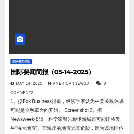
报道，股市刚刚突破关键技术水平，从历史上看，这
斯签署协议，在月球上建造一座发电厂——可能让美
意味着未来还会有更多上涨。 Screenshot 12。据
国望尘莫及。 Screenshot 6。据The Guardian报道，
Interesting Engineering报道，中国军舰利用新型磁力
伊朗提议与阿联酋和特阿拉伯合作进行铀浓缩。
技术，躲避智能导弹能力提升 60%。…
Screenshot 7。据Interesting Engineering报道，埃隆·
马斯克的智能公司xAI 凭借其运行 20 万个 Nvidia 图形
处理器 (GPU) 的Colossus 超级计算机，取得了重大里
程碑。该公司表示，Colossus 的建造仅用了 122 天
国际要闻简报
国际要闻简报（05-14-2025）
（约四个月），而预计需要 24 个月或两年。xAI 随后
又用了 92 天的时间，将 GPU 数量增加到 20 万个。
MAY 14, 2025
AMERICANNEWSDI
0
Screenshot 8。据WebproNews 报道，
COMMENTS
DeepSeek 的 DeepSeek-R2：中国人工智能的大胆突
1。据Fox Business报道，经济学家认为中美关税休战
破，以多语言推理和代码生成挑战西方主导地位。
可能是金融革命的开始。 Screenshot 2。据
Screenshot 9。据Newsmax 报道，阿联酋或将购买一
Newsweek报道，科学家警告称沿海城市可能即将发
百万颗先进Nvidia 芯片。 Screenshot 10。（中心广
生“特大地震”。西海岸的地震尤其危险，因为该地区位