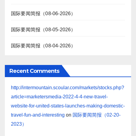
国际要闻简报（08-06-2026）
国际要闻简报（08-05-2026）
国际要闻简报（08-04-2026）
Recent Comments
http://intermountain.scoular.com/markets/stocks.php?
article=marketersmedia-2022-4-4-new-travel-
website-for-united-states-launches-making-domestic-
travel-fun-and-interesting
on
国际要闻简报（02-20-
2023）