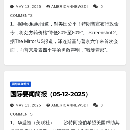
旅行时间缩短至 30 天。 Screenshot 9。据The Cool
MAY 13, 2025
AMERICANNEWSDI
0
Down报道，研究显示帕金森病风险与居住在高尔夫球
COMMENTS
场附近存在关联：“病例激增”。 Screenshot 10。据
1。据Mediaite报道，对美国公平！特朗普宣布行政命
Goodnewsnetwork 报道，南极洲近两年新增冰量达
令，将处方药价格“降低30%至80%”。 Screenshot 2。
2000亿吨，令科学家惊讶。 Screenshot 11。据The
据The Mirror US报道，泽连斯基与普京六年来首次会
Independent 报道，117 岁老人称，每天吃三份酸奶可
面，向普京发表四个字的勇敢声明，”我等着那”。
能是长寿的秘诀。…
Screenshot 3。据CNN 报道，伊朗称与美国的最新核
谈判“困难”，但双方同意谈判将继续。 Screenshot 4。
据Daily Mail报道，关税重创世界经济数周后，白宫公
布了与中国的爆炸性贸易协议。白宫宣布周日在瑞士
国际要闻简报
国际要闻简报（05-12-2025）
举行了“富有成效的会谈”，并预计周一将举行简报会讨
论协议细节。 Screenshot 5。东京（路透社）——日
MAY 13, 2025
AMERICANNEWSDI
0
本首相石破茂周日重申，他将致力于在与美国的贸易
COMMENTS
谈判中取消所有关税。 Screenshot 6。据
1。华盛顿（美联社）——沙特阿拉伯希望美国帮助其
Rollingout25 报道，帮助你活到100岁的令人惊讶的早