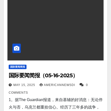
Fox News报道，中美贸易谈判的真正突破远不止关
力太空发动机可在短短 45 天内将人类送往火星。
税。华盛顿和北京悄然同意建立一个正式的“贸易磋商
Screenshot 10。据Express US 报道，普京称通胀率
机制”，这是一个永久性的双边平台，用于就货币政
高达21%，央行发出警告，俄罗斯经济陷入自由落
策、市场准入和非关税壁垒等问题进行结构性谈判。
体。 Screenshot 11。据BREITBART报道，伊朗坚称
尽管略显官僚主义，但这一制度性举措或许将成为近
不妥协，不会在与美国谈判后关闭核设施。
年来最重要的经济变革。 Screenshot 4。据Business
Screenshot 12。据The Mirror…
Insider报道，特朗普表示，“漂亮”的 F-22 猛禽战机将
进行重大升级，并表示“我们将打造一架超级F-22 ”。
Screenshot 5。据eWeek 报道，FaceAge AI 工具在癌
症生存预测方面以 81% 的准确率超越医生。
国际要闻简报
国际要闻简报（05-16-2025）
Screenshot 6。据Gadget Review 报道，
Stratolaunch 的 Talon-A2：美国新型高超音速奇迹再
MAY 15, 2025
AMERICANNEWSDI
0
次创造历史。 Screenshot 7。据CoacheData 报道，
COMMENTS
美国宇航局秘密测试完美燃料——比氢、电甚至核聚
1。据The Guardian报道，来自基辅的好消息：无论停
变更好。美国国家航空航天局(NASA) 正在支持脉冲等
火与否，乌克兰都重拾信心。经历了三年多的战争，