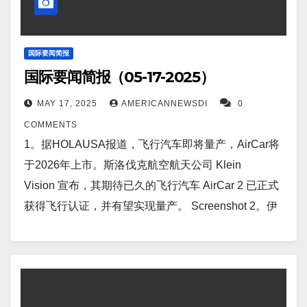
出了令人不寒而栗的预测——地球生命正缓慢走向灭
氏度，超过了 2022 年创下的 97 华氏度的最高纪录。
绝。他们发现，在接下来的十亿年里，大气将经历缺
一些天气预报甚至预测最高气温将达到 105 华氏度，
氧，生命将无法维持。 Screenshot 12。北京（路透
比该市 5 月份的平均气温高出近 20 华氏度。
国际要闻简报
社）——中国周日宣布对从美国、欧盟、日本和台湾
国际要闻简报（05-17-2025）
Screenshot 6。河内（路透社）——越南国家媒体周五
进口的聚甲醛共聚物（一种工程塑料）征收高
报道，在两国就关税进行谈判之际，美国告诉越南，
MAY 17, 2025
AMERICANNEWSDI
0
达 74.9% 的反倾销税。 Screenshot…
美国与越南的贸易逆差“不可持续”，是一个主要问题。
COMMENTS
Screenshot 7。据The Hill报道，周四，美国国家海洋
1。据HOLAUSA报道，飞行汽车即将量产，AirCar将
和大气管理局（NOAA）下属的气候预测中心发布了未
于2026年上市。斯洛伐克航空航天公司 Klein
来三个月的最新天气预报。无论你住在哪里，情况都
Vision 宣布，其期待已久的飞行汽车 AirCar 2 已正式
大体相同：所有州都有望迎来高于平均水平的夏季气
获得飞行认证，并有望实现量产。 Screenshot 2。伊
温。 Screenshot 8。马尼拉（路透社）——德国和菲
斯坦布尔（路透社）——出席在土耳其举行的乌克兰
律宾同意加强国防关系，促进联合活动。目前，马尼
问题和谈的俄罗斯代表团团长弗拉基米尔·梅金斯基周
拉正在建立一系列联盟，以加强其在与中国在南海长
四表示，莫斯科的目标是通过寻找共同点和消除冲突
期存在争议的争端中的地位。 Screenshot 9。据
的原因来确保与基辅的长期和平。 Screenshot 3。据
Interesting Engineering报道，美国宇航局支持的核动