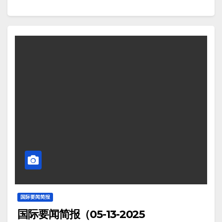
场）——一份新报告显示，美国东北部纳税人继续承
于卡斯卡迪亚俯冲带，这是一条断层线，胡安德富卡
担着全美最高的州税和地方税负担。总部位于华盛顿
板块正缓慢地滑向北美板块之下。 Screenshot 3。据
特区的税务基金会周二发布的这份报告称，2022年，
Interesting Engineering报道，新加坡启用机器狗来守
即该基金会研究的最近一年，纽约州居民平均缴纳的
卫、引导和巡逻未来城市。 Screenshot 4。据New
州税和地方税总额为12,685美元。 Screenshot 11。据
York Post报道，以色列向哈马斯发出新的最后通牒，
Fox News报道，川普在谈到中美贸易谈判时称，”很多
要求其避免血腥入侵加沙地带。仅释放一半人质：“我
年前，我们开放了美国。现在是时候让中国开放了，
们没有太多时间了” Screenshot 5。据The Guardian报
这是我们协议的一部分。我们将开放中国。对我来
道，天气追踪：随着高压增强，北美可能经历创纪录
说，这是最令人兴奋的部分”。 12。据New York Post
高温。 Screenshot 6。据Reuters独家报道，越南在美
报道，沙特阿拉伯利雅——特朗普总统周二表示，国
国关税谈判中加大打击进口假冒产品力度。
务卿马尔科·卢比奥将代表他参加预计于周四在伊斯坦
Screenshot 7。据Newsweek报道,美国环境保护
布尔举行的俄罗斯与乌克兰和平会谈——此前他暗示
署 (EPA) 的预测图显示，亚利桑那州、佛罗里达州、
自己可能会亲自前往，试图结束欧洲自二战以来最血
科罗拉多州、新墨西哥州和德克萨斯州的居民将面临
腥的冲突。…
高水平的太阳紫外线 (UV) 辐射。 Screenshot 8。据
国际要闻简报
国际要闻简报（05-13-2025
Nerdy Digest报道，俄罗斯等离子发动机原型可将火星