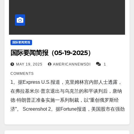
Screenshot 7。据Express U.S.报道，普京的将军们正
在“对他撒谎”，事实上“俄罗斯正在输给乌克兰”。
Screenshot 8。据报道，美国历史上最极端的热浪即将
打破纪录。 Screenshot 9。据TheRobotReport报道，
NVIDIA 发布云到机器人计算平台，用于物理 AI 和人
国际要闻简报
国际要闻简报（05-19-2025）
形机器人开发。 Screenshot 10。据Daily Mail报道，
拜登癌症诊断令美国顶级医生震惊：“难以置信”。医学
MAY 19, 2025
AMERICANNEWSDI
1
专家表示，前总统乔·拜登的“恶性”前列腺癌竟然没有被
COMMENTS
医生及早发现，这真是“不可思议”。 Screenshot 11。
1。据Express U.S.报道，克里姆林宫内部人士透露，
据The US Sun报道，以色列开始“大规模”入侵加沙地
在弗拉基米尔·普京退出与乌克兰的和平谈判后，唐纳
带，占领整个地带并消灭哈马斯——但该组织的恐怖
德·特朗普正准备实施一系列制裁，以“重创俄罗斯经
盟友发誓要报复。 Screenshot 12。据Stocktwits报
济”。 Screenshot 2。据Fortune报道，美国股市在强劲
道，中国经济增长放缓，习近平要求官员减少不必要
反弹后再次接近历史高点——“这个市场可能会让所有
的出行、饮酒和吸烟。 Screenshot…
人大吃一惊”。 Screenshot 3。据CancerHealth报道，