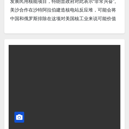
发展民用核能项目，特朗普政府对此表示“非常兴奋”。
晨习惯。寿命最长的人通常无论哪一天，早晨的作息
美沙合作在沙特阿拉伯建造核电站反应堆，可能会将
时间都几乎相同。这种一致性似乎提供了一种生理上
中国和俄罗斯排除在这项对美国核工业来说可能价值
的锚点，或许有助于维持数十年的代谢稳定性和细胞
不菲的合作之外。 Screenshot 2。据The Independent
弹性。 Screenshot 7。据EXPRESS US.报道，美国人
报道，斯塔默、特朗普和欧洲领导人呼吁普京同意乌
只需做三件事就能“在几分钟内降低血压”。A. 放松。
克兰停火，否则将面临“大规模”制裁。 Screenshot 3。
B。冥想和正念. C。控制你的情绪。 Screenshot 8。
据The US Sun报道，印度和巴基斯坦同意立即全面停
据ETHNews报道，受美国关系平衡法案影响，沙特推
火，特朗普称赞在“美国调解的夜间会谈”后“符合常
迟加入金砖国家。 Screenshot 9。据Business Insider
识”。 Screenshot 4。据TravelNoire报道，共和党计划
报道，中美两国在日内瓦贸易谈判结束后同意在90天
通过出售联邦公共土地为特朗普减税计划提供资金。
内降低关税。在此期间，美国将把对中国商品的关税
Screenshot 5。伊朗革命卫队（IRGC）公布了一个新
从145%降至30%。中国也将在同一时期内把对美国进
的地下军用无人机库，标志着该国在军事实力投射方
口商品的关税从125%降至10%。 Screenshot 10。据
面又迈出了一步。此次公布还附有一段视频，展示了
LightWave Reports报道，加拿大总理称，特朗普贸易
该设施的布局和武器装备。 Screenshot 6。据TPC 报
战终结了美国经济领导地位。 Screenshot 11。据
道，机器人综述：经济实惠的机器人和灭火机器人重
Fortune报道，中国失业的 Z 一代人，自豪地称自己