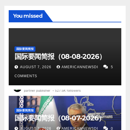
央行将利率降至4.25%。 Screenshot 10。东邦大学最
产，但当地社区对其对野生动物和文化遗址的影响表
近在美国宇航局（NASA）的资助下开展的一项研究揭
示担忧。 Screenshot 4。据The US Sun报道，超
You missed
示了地球生命最终灭绝的一个意想不到的原因：氧气
过 100 架印度和巴基斯坦战斗机“在现代战争中最大的
的流失。与人们对小行星撞击或全球变暖的普遍担忧
一场战役中展开大规模混战”。 Screenshot 5。据
不同，这项研究表明，大气中氧气的逐渐消耗将在大
Interesting Engineering报道，韩国科学家研制出可瞬
约十亿年后使地球不再适合复杂的生命形式生存。氧
间充电的超级电容器。 Screenshot 6。据Latin Times
国际要闻简报
气水平的缓慢下降对地球生命构成了长期挑战，远远
国际要闻简报（08-08-2026）
报道，巴拿马总统不顾众怒坚持允许美军进入军事设
超出了我们通常担心的直接威胁。 Screenshot 11。据
施的协议。 Screenshot 7。据EWIZ报道，中国制造的
AUGUST 7, 2026
AMERICANNEWSDI
5
Express U.S.报道，令人毛骨悚然的地图显示了“今年
PL-15空对空导弹部件完好无损地落入印度境内。本周
COMMENTS
可能爆发”的巨大水下火山的位置。阿克西尔海山是世
早些时候，一枚中国制造的霹雳-15E主动雷达制导空
界上最活跃的海底火山之一，宽超过一英里，距海底
对空导弹的尾部及其他部件在印度与巴基斯坦边境的
3600英尺。位于太平洋胡安德富卡海岭，距俄勒冈州
一场空战中坠毁。 Screenshot 8。据Fox News报道，
加农海滩以西约 480 公里（298 英里）。在过去的三
特朗普停止对胡塞武装的军事打击，但专家警告称伊
国际要闻简报
十年里，它已经喷发了三次。…
国际要闻简报（08-07-2026）
朗支持的恐怖组织仍然是主要威胁。 Screenshot 9。
据CNN 报道，美国和乌克兰其他盟友向普京施压，威
AUGUST 7, 2026
AMERICANNEWSDI
0