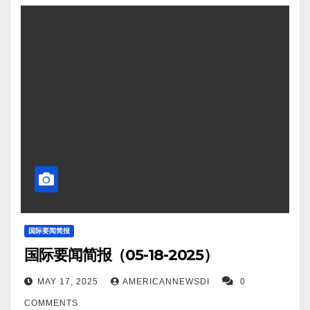
肺癌死亡人数和发病率大幅下降，成为新癌症统计报
告的亮点。根据NCI报告，肺癌死亡率和新增病例数下
降幅度最大，其中男性死亡率下降3.5%，女性下降
3.4%；男性发病率下降3.4%，女性下降2.1%。
Screenshot 4。据BGR.com报道，新型人工智能只需
看你的手就能识别自闭症。 Screenshot 5。伦敦（法
新社）——英国首相办公室周六表示，英国首相基尔·
斯塔默将与欧盟签署一项新协议，寻求在脱欧后重启
与欧盟的关系。此次谈判具有里程碑意义。
Screenshot 6。据CBS Chicago报告发现，美国各地
商店出售的大米中砷含量高。该报告来自“健康婴儿，
光明未来”组织，该组织专注于研究婴儿接触有毒化学
国际要闻简报
国际要闻简报（05-18-2025）
物质的情况，报告称，在从美国各地商店购买
的 145 个大米样本中，100％ 都发现了砷。
MAY 17, 2025
AMERICANNEWSDI
0
Screenshot 7。据Interesting Engineering报道，中国
COMMENTS