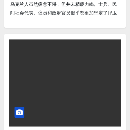
离子火箭 (PPR) 的研发，这可能是迄今为止最强大、
乌克兰人虽然疲惫不堪，但并未精疲力竭。士兵、民
最高效的燃料技术。该技术由豪氏工业公司 (Howe
间社会代表、议员和政府官员似乎都更加坚定了捍卫
Industries) 开发，资金来自美国国家航空航天
祖国的决心。 Screenshot 2。据Fox News报道，特朗
局 (NASA) 的创新先进概念 (NIAC) 项目。 Screenshot
普要求叙利亚加入《亚伯拉罕协议》，与以色列实现
8。多哈（路透社）——美国总统唐纳德·特朗普周四表
关系正常化，以换取解除制裁。 Screenshot 3。据
示，美国需要先偿还债务，然后才能建立主权财富基
Defense News报道，美国在菲律宾的“台风”导弹系统
金，这表明美国可能转向在一年内创建基金的计划。
对中国来说是个棘手的问题。 Screenshot 4。据
Screenshot 9。艾伯维宣布，美国食品药品监督管理
Newsmax 报道，美国财政部周一表示，美国政府 4 月
局 (FDA) 已加速批准 EMRELIS (telisotuzumab
份预算盈余为 2580 亿美元，较上年同期增长23%，即
vedotin-tllv)。该疗法适用于 c-Met 蛋白高表达的局部
约 490 亿美元，这反映出纳税季最后一个月税收收入
晚期或转移性非鳞状非小细胞肺癌 (NSCLC) 成人患
强劲以及进口关税大幅增加。 Screenshot 5。据
者，且患者此前已接受过全身治疗。FDA 的决定基于
Business Insider报道，亚马逊内部文件称，仓库机器
该疗法的总体缓解率和缓解持续时间，后续批准取决
人将“拉平”其招聘曲线。摩根士丹利估计，到
于进一步的临床获益验证。 Screenshot 10。据
2030 年，亚马逊自动化每年可为公司节省 100 亿美
Business Insider报道，亚马逊和英伟达正全力进军医
元。 Screenshot 6。据TheStreet报道，美国社会保障