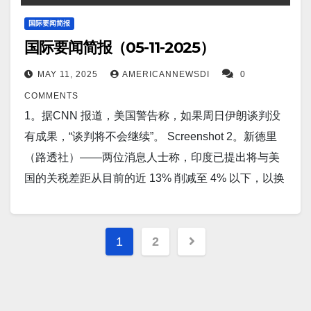
新定义工业创新。加州大学伯克利分校的研究人员推
为“鼠人”，他们整天躺在床上消磨时间、刷手机、打瞌
出了 Berkeley Humanoid Lite，这是一款开源人形机器
国际要闻简报
睡和订外卖，以对抗倦怠。 Screenshot 12。据
国际要闻简报（05-11-2025）
人，其设计理念是价格实惠、可定制且易于操作。该
Reuters报道，作为美国贸易谈判的一部分，日本石破
机器人硬件总成本不到 5,000 美元，采用模块化组件
MAY 11, 2025
AMERICANNEWSDI
0
茂暗示将增加玉米进口量。…
（包括 3D 打印的变速箱和结构件），这些组件可使用
COMMENTS
标准桌面 3D 打印机制造，也可从常见的在线平台采
1。据CNN 报道，美国警告称，如果周日伊朗谈判没
购。 Screenshot 7。据Fox News 报道，FBI副局长邦
有成果，“谈判将不会继续”。 Screenshot 2。新德里
吉诺：非法移民罪犯和儿童性侵犯者是下一步打击目
（路透社）——两位消息人士称，印度已提出将与美
标。 Screenshot 8。据Business Insider报道，科技公
国的关税差距从目前的近 13% 削减至 4% 以下，以换
司和投资者正投入数十亿美元，致力于打造一个未来
取美国总统唐纳德·特朗普“当前和潜在”的关税上调豁
机器人与人类在仓库、医院、餐厅和家中协同工作的
免，目前两国正迅速达成协议。 Screenshot 3。据
Posts
平台。他们的目标是，能够搬运物品并双足行走的人
Earth.com报道，火山白金：美国发现价值1.5万亿美元
1
2
形机器人能够填补各行各业的劳动力短缺，并承担可
pagination
的锂矿床。俄勒冈州的麦克德米特火山口（McDermitt
能对人类有害的任务。 Screenshot 9。据The
Caldera）因其可能成为美国迄今发现的最大锂矿之一
Independent报道，关税紧张局势抑制经济增长，美国
而备受关注。许多人认为它有望促进美国国内电池生