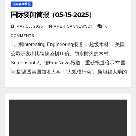
疗 AI。如今，这些科技巨头正以人工智能为核心，强
所得税减免可能包括为退休人员提供巨额新减免。该
国际要闻简报
化其医疗战略。芯片制造商英伟达在过去两年中迅速
国际要闻简报（05-15-2025）
税收提案旨在为65岁及以上老年人提供税收减免，将
拓展其医疗领域，旨在解决从手术机器人到药物研发
标准扣除额额外提高4,000美元。 Screenshot 7。据
MAY 15, 2025
AMERICANNEWSDI
0
等所有问题。…
TechRadar 报道，Nvidia 首席执行官希望沙特阿拉伯
COMMENTS
成为全球人工智能领导者，因为沙特阿拉伯签署了数
1。据Interesting Engineering报道，”超级木材”：美国
十亿美元的协议，到 2030 年购买数十万 GB300 超级
公司研发出比钢铁坚韧10倍、防水防火的木材。
芯片。 Screenshot 8。据Stocktwits报道，白宫称特朗
Screenshot 2。据Fox News报道，重磅报道暗示“中国
普与卡塔尔签署历史性协议，将产生价值1.2万亿美元
间谍”渗透美国知名大学：“大规模行动”。斯坦福大学的
的经济交流。 Screenshot 9。据Interesting
一份重磅报告揭露了中国间谍的影响力，该学生报纸
Engineering报道，美国正在探索从其他飞机上空发射
称，这些间谍可能已经渗透到斯坦福大学和全国其他
协同战斗机（CCA）无人机的想法。这可以减少对跑
大学收集情报。 Screenshot 3。据WebProNews报
道的依赖，并增强其在任何作战场景中的地位。然
道，中国争夺人形机器人市场领导地位：2025年实现
而，这仍可能存在一些操作挑战。 Screenshot 10。据
量产和创新。 Screenshot 4。据The Independent报
BREITBART报道 ，乌克兰称如果普京不亲自出席会
道，火山爆发，碎屑飞溅，火山灰落到菲律宾各地村
谈，谈判就结束。 Screenshot 11。据Markets Insider
庄。 Screenshot 5。据LiveScience报道，中国与俄罗