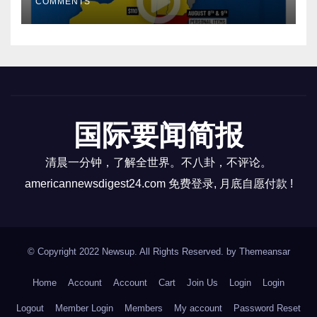
COMMENTS
国际要闻简报
清晨一分钟，了解全世界。不八卦，不评论。
americannewsdigest24.com 免费登录, 月底自愿付款 !
© Copyright 2022 Newsup. All Rights Reserved. by
Themeansar
Home
Account
Account
Cart
Join Us
Login
Login
Logout
Member Login
Members
My account
Password Reset