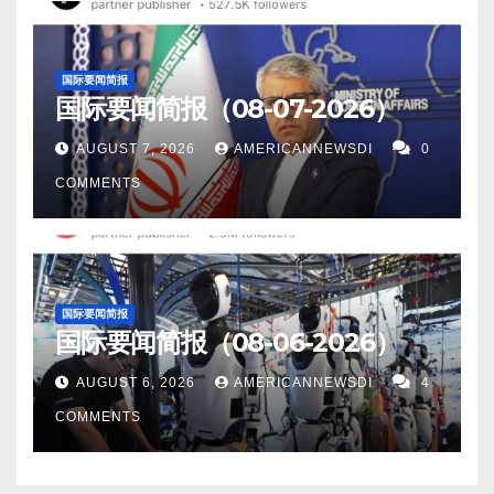
碑，该反应堆的设计运行温度为 3000 万摄氏度。 通
苗接种率运动的一部分发布的，尤其是加强剂。中国
支核潜艇舰队，这是阻止中国在该地区扩张的决定性
过达到 7500 万摄氏度，它超过了 250% 的性能目标。
国家卫生健康委员会副主任曾益新表示，这表明了领
举措。这一戏剧性的决定可能会让英国潜艇在澳大利
9。华盛顿（美联社）——美国总统乔·拜登周三表示，
国际要闻简报
导层对中国疫苗的信心。 15。CNN Money Fear and
亚驻扎到 2040 年，并在与中国相距甚远的范围内运
国际要闻简报（08-07-2026）
美国军方官员认为，众议院议长南希·佩洛西目前访问
Greed 指数显示，尽管周五美国股市仍处于“恐惧”区
行。 13。康涅狄格州纽黑文 — COVID 的 Omicron 变
台湾“不是一个好主意”。 10。报道称，中国当局部署
AUGUST 7, 2026
AMERICANNEWSDI
0
域，但随着科技股大幅上涨，整体恐惧水平继续缓
种已被证明是迄今为止最具传染性的病毒株。 目前，
了坦克，试图平息那些无法从受危机影响的银行取出
COMMENTS
解，它们正在缓慢向“中性”区域移动。 16。今天下
耶鲁大学的科学家们开发了一种新疫苗，可以针对两
储蓄人的大规模抗议。据《经济时报》报道，中国河
午，SpaceX 成功发射了 2022 年的第 32 次猎鹰 9 号
个子变种有更好的保护作用。这种名为 Omnivax 的新
南省因警方与民众之间的冲突而震惊，他们声称自今
任务，正式打破了公司自己的单年轨道发射记录。 而
疫苗在两项研究的小鼠试验中显示出前景。 与目前
年 4 月以来无法从当地银行取出任何资金。 11。中国
且由于现在才 7 月，还有很长的时间可以将这一纪录
的 mRNA 疫苗相比，Omnivax 在一组预免疫小鼠中成
投资者在过去 12 个月购买了价值 61 亿美元的美国房
国际要闻简报
推得更高。 17。路透7月22日 - 乌克兰总统泽连斯基周
功地增加了针对 BA.1 和 BA.2.12.1 Omicron 亚变体的
国际要闻简报（08-06-2026）
屋。美国全国房地产经纪人协会 (NAR) 报告称，
五表示，在与俄罗斯签署解除供应封锁协议后，乌克
中和抗体反应。 针对这两种菌株，抗体保护分别提高
在 2021 年 4 月至 2022 年 3 月期间，国际买家总共购
兰有价值约100亿美元的粮食可供出售，并且还将有机
AUGUST 6, 2026
AMERICANNEWSDI
4
了 19 倍和 8 倍。 14。报道称，扎克伯格揭示了会
买了价值 590 亿美元的美国住宅物业，比一年前同期
会出售当前收成。 以下是社区广告： 打赏或捐助方式
COMMENTS
说 200 种语言的人工智能机器人，其引发了人们对科
增长 8.5%。 中国投资者购买了 61 亿美元的房屋，占
如下：…
技变得过于人性化的担忧。 15。诺贝尔奖得主、物理
市场总额的 10% 以上。 12。巴基斯坦卡拉奇（路透