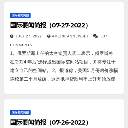
御性股票行业的表现不佳，似乎已经反映了温和的衰
只有在与肿瘤接触时才会被激活。 该分子（也称为 IL-
的计划后，中国周六表示将在台湾对面的海岸进行军
丹江口水库。 3。当局表示，在刚果民主共和国东部城
退。 随着美联储加息的高峰可能已经过去，风险市场
12）的研究发表在《自然生物医学工程》杂志上。 6。
事演习。 12。报道称，一份新的日本防务报告，强调
市戈马和布滕博的反联合国暴力抗议活动的第二天，
国际要闻简报
和市场波动的最坏情况也应该已经过去。 10。英特尔
周四公布的亿万富翁指数显示，随着席卷中国房地产
国际要闻简报（07-27-2022）
了对中国越来越多地使用人工智能和“军用民用混搭”的
至少有 15 人丧生，约 50 人受伤。 4。周三，菲律宾
将关闭其 Optane 内存业务，在此过程中遭受 5.59 亿
行业的危机继续恶化，这位亚洲最富有的女性在过去
担忧。 13。报道称，中国在哈巴雪山地区的新铁路正
北部发生 7.0 级地震，造成至少 5 人死亡，首都马尼
美元的库存冲销。Optane 是一种内存系统，旨在通过
JULY 27, 2022
AMERICANNEWSDI
537
一年中损失了一半以上的财富。根据彭博亿万富翁指
在发生构造板块碰撞。据南华早报（SCMP）报道，印
拉 300 多公里（185 英里）外的建筑物倒塌，高层塔
桥接存储和 RAM 来提高硬盘驱动器(HDD) 和速度较慢
COMMENTS
数，中国最大房地产开发商碧桂园的大股东杨惠妍的
度和欧亚板块的碰撞正在挤压中国哈巴雪山隧道的部
楼也摇晃。 5。太空旅行即将变得更安全、更舒适、更
的 SATA SSD 的性能。 11。华盛顿，7 月 28 日（路
1。俄罗斯新上任的太空负责人周二表示，俄罗斯将
净资产从一年前的 237 亿美元暴跌逾 52% 至 113 亿美
分区域，该隧道旨在用于一条新的铁路。 14。朝鲜声
刺激。 行星地球领先的豪华太空旅行公司 Space
透社）——五角大楼周四表示，美国国务院批准可能
在“2024 年后”选择退出国际空间站项目，并将专注于
元。 7。根据一份新报告，俄罗斯总统弗拉基米尔·普
称其Covid爆发突然停止，就像开始时一样突然。
Perspective 在该公司最先进的园区（位于佛罗里达
向德国出售 F-35 战斗机、弹药和相关设备，估计成本
建立自己的空间站。 2。报道称，美国5 月份房价涨幅
京可能正在节省军事力量和空中火力来攻击北约国
15。苏黎世（路透社）——实施经济制裁的瑞士机构
州 NASA 肯尼迪航天中心的运营中心附近）推出了正
为 84 亿美元。 12。新的研究发现，一种针对 SARS-
连续第二个月放缓，这是抵押贷款利率上升开始放缓
家。周三，北约国防学院发表了一份政策简报，题为
负责人预计，如果中国入侵台湾，中立国将采取欧盟
在申请专利的Spaceship Neptune 太空舱设计。 6。
CoV-2 刺突蛋白S2 部分的疫苗能够产生抗体，不仅可
房地产市场活动的最新迹象。 3。国际货币基金组织周
《乌克兰之后的俄罗斯军队：倒退但未出局》，讨论
对中国采取的任何惩罚措施。 16。据报道，美国约翰
Pennington 生物医学研究中心的研究人员发现，
以应对 SARS-CoV-2，还可以中和其他冠状病毒。 该
二大幅下调了 2022 年和2023 年的全球增长前景，警
了在乌克兰持续不断的战争中俄罗斯军队的现状以及
霍普金斯大学开发出可以治愈帕金森病的纳米抗体。
BAM15 对老年和肥胖啮齿动物的健康产生了重大影
设计在体外和动物模型中进行了测试，结果发表在
告世界经济面临“黯淡且更加不确定”的未来，其中可能
它如何可能导致进一步对北约国家的攻击。 8。报道
研究人员声称这种”纳米抗体”甚至能够通过脑细胞进
响。 这些动物在服用这种物质后体重减轻、肌肉力量
《科学转化医学》中。 13。报道称，股市上涨，收盘
包括衰退。 4。报道称，气候变化的倡导者，越来越多
国际要闻简报
称，武汉在新冠病毒重新浮出水面后，100 万人被重新
入，并有可能治愈帕金森病。 17。报道称，科学家们
增加并增加了身体活动——科学家们称之为线粒体解
国际要闻简报（07-26-2022）
为标准普尔 500 指数自2020年11月以来表现最好的月
地援引世界末日情景来向拜登总统施压，要求其采取
要求进入世界上最严格的封锁状态。从周三开始，中
提出了一个荒谬的想法，以帮助减少全球气温变
偶联剂。 该化合物甚至可以将脂肪转化为肌肉，减少