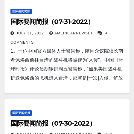
国际要闻简报
国际要闻简报（07-31-2022）
JULY 31, 2022
AMERICANNEWSDI
4
COMMENTS
1。一位中国官方媒体人士警告称，陪同众议院议长南
希佩洛西前往台湾的战斗机将被视为“入侵”。中国《环
球时报》评论员胡锡进周五警告称，“如果美国战斗机
护送佩洛西的飞机进入台湾，那就是[一次]入侵。解放
军有权强行驱散佩洛西的飞机和美国战斗机，包括开
火。” 警告射击并进行战术性的障碍物移动。如果无
效，则将其击落。 2。周五在“英格拉汉姆角”上，作家
兼中国问题专家戈登·张（Gordon Chang）解释了为什
国际要闻简报
国际要闻简报（07-30-2022）
么中国威胁要击落众议院议长南希·佩洛西（Nancy
Pelosi）在她可能的台湾之行中的飞机“可能不会是虚