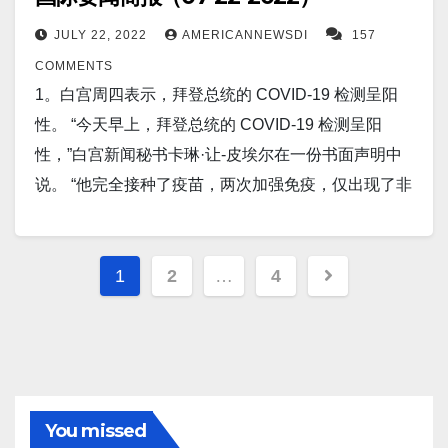
和中国与台湾的紧张关系，导致国家安全威胁不断升
息。 17。一项新的研究发现，一种单一的化学物质可
（SMIC）只能使用其14 纳米工艺节点生产芯片，而领
1.Venmo 电话号码确认：7414 2). Zelle 或 Paypal (支
SARS-CoV-2 变体已对人类干扰素产生抗药性。 14。
选人现在正面临电汇欺诈指控，因其将竞选和政党资
级，日本将试图加强其军事能力和开支。 14。基辅，
JULY 22, 2022
AMERICANNEWSDI
157
能会导致人们是否秃顶。在英国，大约三分之二的男
先的代工厂台积电和三星正在使用 5 纳米工艺节点
付宝） Guzhendi@yahoo.com 衷心感谢大家的支
7 月 25 日（UPI）——周一加利福尼亚州发生 4.3 级
金转给外部个人和公司，并将这些钱用于个人开支，
7 月 23 日（路透社）- 一名乌克兰地区官员说，乌克
COMMENTS
性将面临男性型秃发。 该研究称，这种化学物质的发
（两家公司都将在今年晚些时候出货 3 纳米芯片）。
持！…
地震，震动了南加州和墨西哥的居民，该地区经常发
包括赌博。 4。莫斯科和基辅周五签署了一项协议，允
兰周六在被占领的黑海赫尔松地区袭击了一座桥梁，
1。白宫周四表示，拜登总统的 COVID-19 检测呈阳
现“不仅可以治疗秃头，还可以最终加速伤口愈合”。加
7。上海，7 月 23 日（路透社）——中国自己生产的
生地震活动。据美国地质调查局称，周一早上，数百
许乌克兰安全出口谷物和其他食品，因为世界正在努
目标是俄罗斯的补给线，因为基辅正准备进行一次重
性。 “今天早上，拜登总统的 COVID-19 检测呈阳
州大学河滨分校的研究人员发现，只有一种化学物质
C919 窄体喷气机旨在挑战空客与波音 (AIR.PA)
人感受到了地震。 该机构表示，地震的震中位于下加
力应对日益严重的粮食危机。 5。一名美国高级国防官
大反攻。 15。7 月 24 日（UPI）——日本樱岛火山周
性，”白宫新闻秘书卡琳·让-皮埃尔在一份书面声明中
会导致毛囊分裂和死亡。 以下是社区广告： 打赏或捐
(BA.N) 的双寡头垄断地位，其试飞飞机已完成所有试
利福尼亚州 El Sauzal 以西 4.3 英里处，深度 10 英
员周五告诉福克斯新闻，随着战争持续到第五个月，
日喷发，促使官员将警戒级别从 3 级提高到 5 级，这
说。 “他完全接种了疫苗，两次加强免疫，仅出现了非
助方式如下： 1）Venmo 电话号码确认：7414 2).
飞任务，即将获得认证， 该公司周六表示。 8。路透
里。 15。报道称，中国人口将比预期更早开始萎缩，
俄罗斯已在乌克兰使用了其85% 的战斗力。 6。美国
是可能的最高级别。这座火山距离九州岛鹿儿岛市
常轻微的症状。他已经开始服用 Paxlovid。根
Zelle 或 Paypal (支付宝） Guzhendi@yahoo.com 衷
上海7月22日 - 国家卫健委周五表示，中国在7月21日
提前数年威胁经济。据官方新闻媒体《环球时报》报
宇航局授予 SpaceX 一份价值 2.55 亿美元的合同，用
约 8 英里，于晚上 8 点05 分左右喷发。 16。雅典（路
据 CDC 的指导方针，他将在白宫隔离，并在此期间继
心感谢大家的支持！…
报告了1,011例新的冠状病毒病例，其中175例有症
Posts
道，周四，中国国家卫生健康委员会人口司司长杨文
于发射下一个太空望远镜，该望远镜将研究暗能量和
透社） - 周日，希腊消防员连续第二天在莱斯博斯岛，
续充分履行他的所有职责。 2。周三，在纽约周边海域
1
2
…
4
状，836例无症状。 9。（路透社）——中国商务部周
壮在一次会议上表示，中国人口将在 2025 年之前开始
系外行星。 7。弗朗西斯·克里克研究所的科学家们发
pagination
同时在伯罗奔尼撒半岛西部和希腊北部发生新的火灾
发生的一连串鲨鱼事件后，一条鲨鱼在长岛海滩附近
五表示，中国将扩大对从日本、韩国和欧盟进口的取
减少。 早些时候的预测预计下降将在 2027 年开始。
现，将免疫疗法与阻断肺癌常见基因突变的药物一起
作斗争。随着热浪的袭来，他们疏散了附近的定居
咬伤了一名 16 岁的冲浪者。 3。比利时议会批准了与
向电工钢的反倾销税。它在一份声明中说，这些关税
16。华盛顿，7 月 25 日（路透社）——五角大楼周一
使用，可能是治疗某些类型肺部肿瘤的一种有前途的
点。 17。澳大利亚墨尔本莫纳什大学的一项世界首创
伊朗的一项条约，该条约为交换囚犯奠定了基础，但
将从 7 月 23 日开始延长五年。 10。B-21 Raiders 将
表示，美国国务院已批准向日本出售先进的中程空对
新组合疗法。 8。国会即将就一项资助美国半导体制造
研究，发现了胰腺干细胞中胰岛素再生的途径，这是
可能会让被定罪的伊朗恐怖分子逍遥法外。 4。路透布
于今年晚些时候公布，该项目正在按时按预算进行，
空导弹和相关设备，估计成本为 2.93 亿美元。 17。北
的法案进行关键投票，该法案被称为芯片法案。商务
治疗 1 型和 2 型糖尿病的新疗法的重大突破。 以下是
拉格7月20日 - 台湾议会议长尤思坤周四在捷克议会发
You missed
美国参议员 Mike Rounds，R-S.D.，周二宣布。诺斯
京敦促英国政界人士，在对中国发表评论时保持克
部长吉娜·雷蒙多在接受 CNBC 采访时警告说，美国目