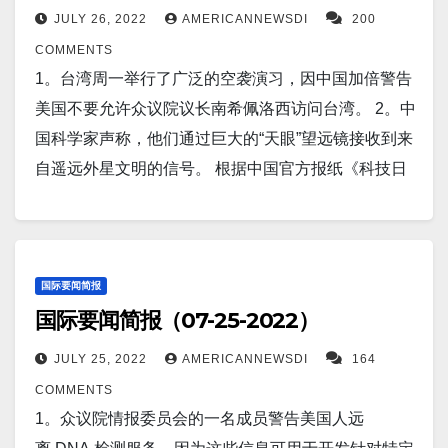
份。 14。路透社）——美国证券交易委员会周五表
单方面行动降低温室气体排放，尽管这种说法的根据
国大都市武汉市江夏区的公民被要求遵守三天的“临时
JULY 26, 2022
AMERICANNEWSDI
200
化。 这个想法是每年用飞机向地球大气层喷射反射粒
炎症，并可能对抗虚弱。 7。一个国际团队表示，武汉
示，阿里巴巴集团控股有限公司，是可能面临退市的
一直不充分。 5。Fox News Digital 周一与纽约大学朗
限制”。 9。路透华盛顿/北京7月28日 - 中国国家主席习
COMMENTS
子。 然后这些粒子会反射太阳光，有效地使太阳变
华南海鲜批发市场出售的活体动物可能是此次大流行
中国公司之一，这推动了这家电子商务巨头的股价在
格尼医学中心的医生和医学教授兼 Fox News 撰稿
近平周四在与美国总统拜登的电话中，警告不要在台
1。台湾周一举行了广泛的空袭演习，因中国加倍警告
暗。 一些人认为这可以大大减少气候变化。 但其他人
的源头，而且该病毒不止一次从动物传染给人类。 这
午盘交易中下跌了约 9%。 15。报道称，卢布目前是
人 Marc Siegel 博士就猴痘病毒表示，这种病毒通常并
湾问题上玩火，突显北京对美国众议院议长南希佩洛
美国不要允许众议院议长南希佩洛西访问台湾。 2。中
并不那么相信。 以下是社区广告： 打赏或捐助方式如
些研究还声称，其它替代COVID-19 起源理论的可能性
对美元表现最差的市场货币，但俄罗斯对人民币的需
不严重，尽管皮疹是“痛苦的”并且“会导致疤痕。 6。乔
西可能访问台湾的担忧。中国外交部援引习近平在其
国科学家声称，他们通过巨大的“天眼”望远镜接收到来
下： 1）Venmo 电话号码确认：7414 2).
极小。 8。一项跨越 20 多年、全球近 1,000 名参与的
求飙升。卢布在兑美元7 月份迄今已下跌逾 16%。与
·拜登总统的COVID-19 阳性诊断，表明美国政府的“仅
作为领导人的第五次电话会议中对拜登的话说：“玩火
自遥远外星文明的信号。 根据中国官方报纸《科技日
Zelle 或 Paypal (支付宝） Guzhendi@yahoo.com 衷
试验发现了一个重要结果——患有某些癌症的人，只
此同时，俄罗斯对人民币的需求猛增，人民币对卢布
疫苗”方法需要立即纠正。 如果四剂疫苗无法保护自由
者必焚。” “希望美国能清楚这一点。” 10。摩根士丹利
报》由科技部发表的一篇报道，北京大学的研究人员
心感谢大家的支持！ 顾震帝 2022年7月31日。
需在他们的饮食中添加更多的抗性淀粉（resistant
的交易量创历史新高。 16。雅加达（路透社）——美
世界的领导者免受感染，那么是时候考虑其他策略
的迈克威尔逊认为，由于经济放缓，股市正在经历更
在远离地球的文明中发现了多种技术痕迹。 3。福克斯
starch）便可以将其风险降低60%以上。抗性淀粉是一
国一名高级军事官员周五表示，大约 4,000 名主要来
了。 7。据报道，在令人惊叹的无人机镜头中，可以看
多痛苦。该公司首席美国股票策略师兼首席投资官
新闻获悉，自 2022 财年以来，美墨边境已有超
种通过小肠然后在大肠中发酵的淀粉。略带绿色的香
自印度尼西亚和美国的士兵将于下周进行联合军事演
到一对鲨鱼在纽约长岛附近的水域中游弋。 8。谷歌前
在 CNBC 的“Fast Money”节目中表示，尽管市场在美
过 50 万已知的“逃亡者”潜入美国。 4。德国和欧盟，
国际要闻简报
蕉、燕麦、煮熟和冷却的意大利面和米饭、豌豆和豆
习，这突显了“我们对自由和开放的印太地区的重视”。
首席执行官埃里克施密特称人工智能与核武器一样危
国际要闻简报（07-25-2022）
联储决策后出现大幅上涨，但投资者应抵制将资金投
两者都有多年计划减少对俄罗斯天然气的依赖。 普京
类都含这种淀粉。 9。科学家透露，巧克力通过降低血
17。“在台湾问题上，我们有很多分歧，”美国国务卿安
险。 9。周日晚上，日本鹿儿岛县南部樱岛火山的大块
入股票。 11。报道称，在中国船只驶往斯里兰卡之
已感觉好像已到了末日。 5。路透北京7月25日 - 科伦
压来保护你的心脏，其好处是“不可否认的”。 10。报
JULY 25, 2022
AMERICANNEWSDI
164
东尼·布林肯周五对记者说。 “作为我们共同责任的一部
岩石坠落了 2.5 公里。 在日本NHK公共电视台播放的
际，印度表示将保护其利益。印度外交部发言人阿林
坡驻北京特使周一表示，斯里兰卡已要求中国在贸
道称，美国COVID-19 病例继续下跌，过去一周美国感
COMMENTS
分，继续以不会造成冲突前景的明智方式来处理，这
画面中，可以看到火山口附近闪烁的橙色火焰和山顶
丹·巴奇在每周一次的媒体简报会上说：“政府会仔细监
易、投资和旅游业方面提供帮助，以帮助其实现可持
染人数下降 15% 至每天 123,367 人，而死亡人数又下
1。众议院情报委员会的一名成员警告美国人远
一点非常重要。” 以下是社区广告： 打赏或捐助方式如
上方飘荡着灰烬的黑烟。 日本气象厅建议面对火山的
控任何影响印度安全和经济利益的事态发展，并采取
续发展。 这个拥有 2200 万人口的岛国在外汇储备耗