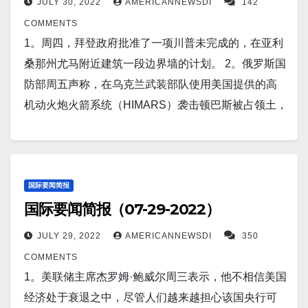
JULY 30, 2022
AMERICANNEWSDI
142
张声势”。 3。美国驻联合国大使琳达·托马斯-格林菲尔
COMMENTS
德周五表示，毫无疑问，俄罗斯正在寻求解散乌克
1。周四，拜登政府批准了一项川普未完成的，在亚利
兰，“并将其从世界地图上完全抹去”。 4。乌克兰军方
桑那州尤马附近建筑一段边界墙的计划。 2。俄罗斯国
周六声称，其在赫尔松地区的战斗中狙杀了大量俄罗
防部周五声称，在乌克兰武装部队使用美国提供的高
斯士兵，并摧毁了两个弹药库。 5。佛罗里达州共和党
机动火炮火箭系统（HIMARS）袭击顿巴斯被占领土，
议员和退休的绿色贝雷帽指挥官迈克尔沃尔兹周五告
并袭击俄罗斯拘留中心后，至少有 40 名乌克兰战俘丧
诉福克斯新闻，拜登总统需要向中国明确表示，在访
生。 3。随着整个行业对国际旅行的需求稳步增长，达
问台湾期间对众议院议长南希佩洛西的任何伤害都
美航空公司在今年冬天的日程中增加了几条国际航
将“等同于宣战”， 6。华盛顿（美联社）——白宫周五
线。 4。路透北京7月27日 - 中国国家主席习近平本周
国际要闻简报
表示，如果众议院议长南希·佩洛西（Nancy Pelosi）
国际要闻简报（07-29-2022）
对高层领导人表示，未来五年中国必须着力解决“发展
在预计即将进行的亚洲之行期间访问台湾，中国和美
不平衡、不充分”问题，表示他希望延续过去五年采取
JULY 29, 2022
AMERICANNEWSDI
350
国没有理由“发生冲突”，这突显了围绕她的旅行的国际
的经济优先事项。 5。全球最大的独立半导体代工厂台
COMMENTS
紧张局势。 7。美国空军计划将取得技术突破。该计划
积电（TSMC）遇到了一个问题，影响了其名
1。美联储主席杰罗姆·鲍威尔周三表示，他不相信美国
被称为WarTech，这是一项空军研究实验室计划，旨在
为 18A 的工厂，该工厂生产基于该公司最尖端技术的
经济处于衰退之中，尽管人们越来越担心该国央行可
将作战人员与技术人员、创新者和武器开发人员整合