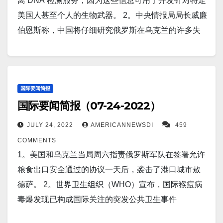
降 16% 至每天 443 人，因为 BA.5 的激增失去动力。
离 DNA 检测服务，因为这些信息可用于开发针对特定
下： 1）Venmo 电话号码确认：7414 2).
两个城镇的51名居民离开家园，日本气象厅将火山喷
一切必要措施加以保护。” 12。越南电动汽车品
尽后，正遭受自 1948 年独立以来最严重的经济危
11。报道称，美国民主党人和共和党人一致认为，佩
美国人甚至个人的生物武器。 2。中央情报局局长威廉
Zelle 或 Paypal (支付宝） Guzhendi@yahoo.com 衷
发的警戒级别提高到5级。 10。报道称，冠状病毒刺突
牌 VinFast 于 2019 年才开始销售汽车，但该公司已经
机。 对燃料、食品和药品短缺感到愤怒的抗议者推翻
洛西不应顾及拜登的警告，应访问台湾。 12。据报
伯恩斯称，中国将仔细研究俄罗斯在乌克兰的许多失
心感谢大家的支持！ 顾震帝 2022年7月30日。
蛋白会激活自然免疫反应，损伤心肌细胞。 11。斯洛
在加州开设了六个展厅，并计划开设更多展厅。 它还
了拉贾帕克萨统治家族。 6。报道称，朝鲜的医科学
道，俄罗斯已经摧毁了 100 多枚美国制造的用
败。其可能会告知北京“如何以及何时”入侵台湾。 3。
伐克布拉迪斯拉发（美联社）——斯洛伐克国防部长
在北卡罗来纳州建造一座价值 20 亿美元的工厂。 它与
生，李光镇说他用传统草药治疗发烧和其他小病。 但
于 M142 高机动火箭炮系统 (HIMARS) 的导弹。 13。
以色列海军周日击沉了一艘据称向加沙哈马斯恐怖分
周一表示，斯洛伐克可能会考虑将其苏联时代的米格
领先的行业公司建立了合作伙伴关系，例如 LG
重病可能意味着麻烦，因为他家乡农村的医院缺乏救
仅需 35 分钟即可充完电的，全球首款装有456 块面板
子走私“设备”的巴勒斯坦渔船。 4。政府表示，乌克兰
战机机队捐赠给乌克兰。 12。乌克兰基辅（美联社）
Chem、Gotion、Pininfarina 和 ZF。 此外，
护车、床位，甚至有时还缺乏治疗危重或急诊病人所
的太阳能汽车，明年将投产。Sono Motors 将其
军方周六晚成功袭击了乌克兰南部的一个俄罗斯弹药
国际要闻简报
——俄罗斯最高外交官表示，莫斯科在乌克兰的首要
VinFast 还从福特、通用、丰田、现代、保时捷、捷豹
需的电力。 7。俄罗斯外交部长谢尔盖·拉夫罗夫周日
国际要闻简报（07-24-2022）
Sion 汽车描述为：“一辆宽敞的电动汽车，续航里程可
库，造成 54 名俄罗斯士兵死亡，并摧毁了至少三辆坦
目标是将其人民从其“不可接受的政权”中解放出来，他
路虎、大众等多家顶级汽车制造商招募了校友。 13。
表示，莫斯科的目标是推翻乌克兰总统泽连斯基，明
达 305 公里，可通过太阳能为自己充电。” 14。据正在
克。 5。据报道，中国正在制定一项计划，以防止中国
用一些最直率的措辞表达了克里姆林宫的战争目标。
JULY 24, 2022
AMERICANNEWSDI
459
预计中国长征五号乙火箭的碎片将于本周末坠入地
确表示克里姆林宫在乌克兰战争中的目标远远超出征
追踪其轨迹的美国太空司令部称，来自中国火箭巨大
公司从美国金融市场退市。据英国《金融时报》报
13。社交媒体上出现了一张照片，展示了中国人民解
COMMENTS
球，可能会将碎片散布到包括美国在内的世界各地。
服顿巴斯东部地区。 8。路透伦敦7月25日 - 前财政部
助推器的碎片可能会在下周初到达我们的星球。这引
道，该策略是根据公司持有的数据的敏感性将公司分
放军海军 (PLAN) KJ-600 舰载机载预警机 (AEW) 机头
1。美国和乌克兰当局周六指责俄罗斯军队在签署允许
总部位于加利福尼亚的联邦政府资助的非营利性航空
长苏纳克周一表示，中国是本世纪英国和世界安全面
发了人们的担忧，即垃圾在火热的回归期间可能会击
组。 6。周日，日本南部发生火山喷发后，数十人被敦
和机头部分的最清晰外观。 该快照大约与一段视频同
粮食出口安全通过的协议一天后，袭击了港口城市敖
航天公司周二报道说，轨道和再入碎片研究中心
临的最大威胁，他提出了在英国首相竞选的最新战线
中一座城市，尽管这种情况发生的可能性很小。 15。
促撤离家园，国家气象局发布了对这座山的最高级别
时出现，据报道该视频显示原型机正在建造飞机的西
德萨。 2。世界卫生组织（WHO）宣布，国际猴痘病
(CORDS) 的专家正在密切监视“巨大”的 23 公吨火箭助
上与北京打交道的计划。 9。巴基斯坦五周多的毁灭性
韩国外交部长表示，如果朝鲜进行一直在准备的核试
警报。 7。中国于周日将其三个空间站模块中的第二个
安市上空进行飞行测试。 这些进展都发生在中国新国
毒爆发现已构成国际关注的突发公共卫生事件
推器不受控制的碎片。 14。北京（路透社）——中国
季风造成的山洪暴发和与降雨有关的事件造成的死亡
验，朝鲜可能会面临更严厉的制裁，包括旨在遏制其
发射到轨道上，使中国在拥有一个全面运行的空间站
产003型航母福建下水一个多月后，标志着引入了新的
（PHEIC）。报道称，猴痘疫情持续增长，来自 75 个
一家法院周四表示，一名对执法采取强硬立场的中国
人数，飙升至 310 人。在大雨淹没了主要道路、水坝