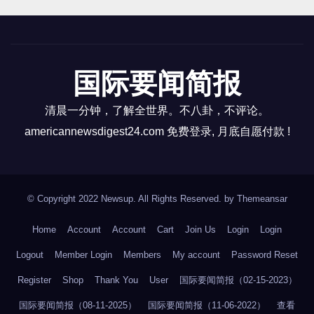
学家理查德·费曼（Richard Feynman）曾经有句名
社）——巴基斯坦卢比兑美元汇率周三进一步下跌。
言：“没有人了解量子力学”，尽管一项涉及量子纠缠粒
当地外汇协会警告称，在本周大幅下跌后，恐慌情绪
子的新实验至少有助于说明这一神秘物理学分支的关
正在通过货币市场蔓延。卢比周一下跌 2%，周二下
键原理之一。 使用称为量子伪心灵感应的技巧，该试
跌 3%，尽管上周与国际货币基金组织 (IMF) 达成的员
国际要闻简报
验确认现实在被测量之前并不以固定状态存在。 16。
工级别协议将为恢复支付11.7 亿美元的救助计划铺平
位于图森的 Raytheon Missiles & Defense 和合作伙伴
清晨一分钟，了解全世界。不八卦，不评论。
道路。 13。报道称，中国的科技打压正迫使红杉中
诺斯罗普·格鲁曼公司成功完成了为国防高级研究计划
americannewsdigest24.com 免费登录, 月底自愿付款 !
国 90 亿美元基金背后的风险投资家部署新的投资策
局和美国空军开发的高超音速导弹的关键飞行试验。
略。 14。伦敦（路透社）——英国商务部长克瓦西·克
17。三星几周前正式宣布了其新的 3nm 芯片技术。 但
瓦滕（Kwasi Kwarteng）周三表示，他已发布命令，
据报道，这家韩国巨头将在下周展示世界上第一款此
以国家安全为由，禁止一家中国公司收购与视觉传感
© Copyright 2022 Newsup. All Rights Reserved. by
Themeansar
类处理器。 三星推出了 3nm 芯片的新型 Gate-All-
技术相关的知识产权。 15。SpaceX 在周四
Home
Account
Account
Cart
Join Us
Login
Login
Around (GAA) 晶体管架构，被认为比当前的 5nm 芯片
（7 月 21 日）升空前中止了猎鹰 9 号火箭的发射，该
效率更高、速度更快。 以下是社区广告： 打赏或捐助
Logout
Member Login
Members
My account
Password Reset
火箭载有该公司的 Starlink 互联网卫星的有效载荷。当
方式如下： 1）Venmo 电话号码确认：7414…
Register
任务控制员宣布中止时，猎鹰 9 号火箭距离发射
Shop
Thank You
User
国际要闻简报（02-15-2023）
仅 46 秒。 该火箭之前已经飞行了 3 次，原定于加利福
国际要闻简报（08-11-2025）
国际要闻简报（11-06-2022）
查看