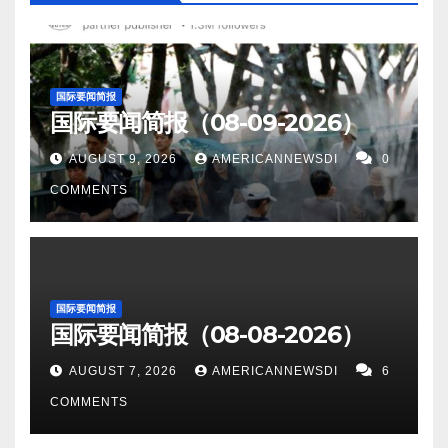
社区广告： 打赏或捐助方式如下： 1）Venmo 电话号
表讲话，警告中国不要强权扩张，此举遭到北京的谴
罗普·格鲁曼公司是 B-21 项目的主要承包商。 11。北
制，称“炒作中国威胁”无助于解决英国自身的问题。 以
前对外国计算机芯片制造的依赖严重，一旦停产，将
码确认：7414 2). Zelle 或 Paypal (支付宝）
责。 5。在本周发布的《环境状况》报告中，有一句可
京（路透社）——中国银行业和保险业监管机构周四
下是社区广告： 打赏或捐助方式如下： 1）Venmo 电
面临经济衰退的风险。她还表示，对外依赖会带来国
Guzhendi@yahoo.com 衷心感谢大家的支持！ 顾震
怕的话：“环境退化现在被认为是对人类的威胁，可能
表示，中国金融业将逐渐感受到经济下滑的影响，并
话号码确认：7414 2). Zelle 或 Paypal (支付宝）
家安全风险。 9。中国的研究人员发明了一种高功率激
帝 2022年7月25日。
导致社会崩溃。” 6。弗拉基米尔·普京（Vladimir
国际要闻简报
敦促银行为不良资产做好充分准备，并审慎分类风
Guzhendi@yahoo.com 衷心感谢大家的支持！ 顾震
光器，能够从根本上烧焦空气以形成图案。武汉团队
国际要闻简报（08-09-2026）
Putin）结束了他自入侵乌克兰以来在俄罗斯以外的首
险。 12。由工程学院教授 Dibakar Bhattacharyya 博
帝 2022年7月26日。
通过在空中绘制汉字来演示激光，可以从任何角度观
次重要峰会。伊朗支持其对北约的回应、与土耳其在
AUGUST 9, 2026
AMERICANNEWSDI
0
士和他的博士领导的肯塔基大学研究人员团队，学
看，并且可以物理触摸。 10。据彭博社报道，恒大首
叙利亚问题上的冲突以及俄罗斯解除对乌克兰粮食封
COMMENTS
生 Rollie Mills 开发了一种医用灭病毒口罩膜，可以在
席执行官夏海军和首席财务官潘大荣已辞职，因为该
锁的进展迹象。 7。报道称，中医对治疗肺癌有效。根
接触时捕获和灭活 SARS-CoV-2 刺突蛋白。 13。英国
公司继续调查银行如何意外从其主要子公司之一的物
据最近的一项研究，存在于金印草和伏牛花等植物中
的隐形战斗机计划达到了一个里程碑。英国国防大臣
业服务部门扣押 20 亿美元。 恒大在周五的监管文件中
的天然化合物黄连素可抑制实验室中小鼠肺癌细胞的
本·华莱士（Ben Wallace）最近宣布了建造“新型飞行
表示，它收到了有关高管参与安排已被质押为抵押的
生长。 它还可以减轻气道炎症，并减少对暴露于香烟
国际要闻简报
作战空中示范机”的计划，这对英国的未来作战空中系
银行存款的信息，董事会要求夏和潘以及另一名高管
国际要闻简报（08-08-2026）
烟雾毒素的健康肺细胞的损害。 8。TAE
统（FCAS）至关重要。 战斗演示器将“在证
辞职。 11。以色列特拉维夫——一项新的研究表明，
Technologies 周一宣布，它成功地将等离子体稳定
AUGUST 7, 2026
AMERICANNEWSDI
6
明 FCAS 的技术和设计原则方面发挥关键作用”。 14。
一次性艾滋病毒疫苗离现实更近了一步。 以色列的一
在 7500 万摄氏度，使其更接近利用核聚变的能量。该
COMMENTS
中国表示，中国国家主席习近平和其他高级政治人物
个团队使用基因编辑技术来设计 B 型白细胞，它可以
公司使用其五年历史的诺曼反应堆达到了这一里程
已经接种了国产新冠病毒疫苗。该消息是作为提高疫
触发免疫系统对抗病毒。 12。英国将向太平洋派遣一