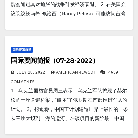
芯片。 这家位于台湾南柯市的晶圆厂电压降幅高
能会通过其对通胀的战争引发经济衰退。 2. 在美国众
起来，以优化平台开发。 8。在南希佩洛西可能访问台
达 90%。 有人猜测，停电可能会迫使台积电暂时停止
议院议长南希·佩洛西（Nancy Pelosi）可能访问台湾
湾之际，一艘美国航空母舰及其战斗群正驶入台湾周
使用其最先进的 4nm 和 5nm 工艺节点生产晶圆。 6。
之前，五角大楼已向南海派遣了一艘航空母舰。周
围争议激烈的海域。 9。台湾台北（美联社）——周
香港，7 月 29 日（路透社）——中国恒大集团
二，罗纳德·里根号航空母舰和一个打击群离开新加坡
四，包括两名前国防部长在内的一群日本立法者与台
（3333.HK）表示，中国恒大集团（3333.HK）将提供
的一个港口后，目前正在南海。海军发言人证实了这
湾总统举行了罕见的高层访问，讨论地区安全问题。
资产包，其中可能包括其两家海外上市业务的股份，
一消息，但表示这是一次计划内的行程。 3。在两个世
国际要闻简报
由立法会议员和前国防部长石破茂率领的代表团表
重组离岸债务。 7。东京（美联社）——日本和印度尼
国际要闻简报（07-28-2022）
界大国之间的关系日趋紧张之际，拜登总统周四上午
示，希望与台湾就国防问题达成协议，为该地区可能
西亚领导人周三同意加强他们在海上安全方面的联
与中国国家主席习近平进行了两个多小时的通话。白
发生的任何冲突做好准备，同时也寻求防止冲突爆
JULY 28, 2022
AMERICANNEWSDI
4639
系，以及在亚洲群岛国家之间在气候变化、能源和投
宫表示，此次通话是拜登和习近平自拜登上任以来的
发。 10。台湾表示，其军队周四向一架疑似中国无人
COMMENTS
资方面的合作。 8。首尔，7 月 28 日（路透社）——
第五次通话，于美国东部时间上午 8 点 33 分开始。
机发射警告信号弹，该无人机在台湾控制的东银岛飞
1。乌克兰国防官员周三表示，乌克兰军队捣毁了赫尔
韩国有史以来最大的武器交易将使其成为自乌克兰战
4。据朝鲜朝中社周四报道，朝鲜领导人金正恩本周警
过。据路透社报道，中华民国国防部表示，一架无人
松的一座关键桥梁，“破坏”了俄罗斯在南部推进军队的
争开始以来涌入欧洲的主要武器供应商，其向北约成
告称，他的国家愿意对美国和韩国使用其核武器的“绝
机曾两次“掠过”东银上空的空域。 东银岛是中国福建省
计划。 2。报道称，中国正计划建造世界上最长的一条
员国波兰出售的武器涉及 1,600 多辆坦克和榴弹炮，
对力量”。 5。芝加哥大学普利兹克分子工程学
沿海的马祖群岛的一部分，自 1949 年以来一直由台湾
从三峡大坝到上海的运河。在该项目的新阶段，中国
以及近 50 架喷气战斗机。 9。摩根大通的全球市场策
院 (PME) ，为防止潜在的抗癌药物造成其它细胞损
控制。 11。北京（美联社）——在警告美国众议院议
的目标是将三峡大坝的水排入长江支流汉江。 大坝的
略师 Marko Kolanovic 表示，年初至今周期性股票与防
害，将白细胞介素 12 修饰成一种新的“蒙面”形式，其
长南希·佩洛西（Nancy Pelosi）放弃可能的访问台湾
水将通过一条大型明渠引江布汉隧道输送到汉下游的