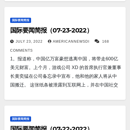
网络攻击能力的措施。 16。标普全球评级称，中国的
之前只剩下最后一步。 8。报道称，特朗普在美国转折
航母机翼，KJ-600预计将成为其关键部件。 14。美国
国家和地区的报告病例超过 16,000 例。 3。根据大西
前司法部长承认接受了总额超过 1.17 亿元人民币
决堤和河流泛滥之后，这个南亚国家约有 8,979 座房
房地产销售今年可能会下降约 30%，比他们先前的预
点峰会上主导了2024 年共和党总统候选人提名稻草民
参谋长联席会议主席马克·米利将军周日表示，在过去
洋白鲨保护协会的 Sharktivity 应用程序，周五在马萨
（1730 万美元）的贿赂。对现年 67 岁的傅政华的审
屋遭到破坏。 当局表示，超过 3,600 所房屋已被完全
测差近两倍，理由是越来越多的中国购房者暂停支付
意调查。 9。俄罗斯海军接收了世界上已知最长的潜
五年中，中国军队“明显”变得更具侵略性和危险性。米
诸塞州的科德角（Cape Cod）发现了八条鲨鱼。 4。
国际要闻简报
判于周四在东北省吉林省长春市中级人民法院开庭审
摧毁。 10。据美国有线电视新闻网报道，俄罗斯最大
抵押贷款。标准普尔全球评级的主管 Esther Liu 在周
艇，它的制造商将其称为一艘研究船——但其他人说
国际要闻简报（07-23-2022）
利在访问印度尼西亚期间对记者说，针对美国和太平
中国将在未来 10 天内再次出现更多热浪，周六该国部
理。三个多月前，这位前官员因涉嫌受贿和“为谋私
的造船厂 Sevmash Shipyard 已确认已将世界上最大的
三的电话采访中表示，这样的下降将比 2008 年更糟
它是一个间谍活动平台，可能还有核武器。 10。美国
洋其他伙伴部队的不安全拦截数量激增。米利补充
分地区的气温将开始飙升。一些沿海城市已经处于最
利”而被捕。 15。台湾军方周一开始了为期五天的年度
潜艇别尔哥罗德号交付给俄罗斯海军。 虽然俄罗斯和
JULY 23, 2022
AMERICANNEWSDI
168
糕，当时销售额下降了大约 20%。 17。中国公布了可
公民忽视了今年夏天 Covid-19 感染的激增，因为目
说：“信息是，中国军队在空中和海上，在这个特定地
高警戒级别，内陆地区因冰川融化而发出大坝倒塌风
实弹演习，旨在加强台湾的防御能力和战备状态，而
造船厂声称这艘潜艇将用于研究目的，但专家警告
COMMENTS
怕的核无人鱼雷计划，该计划将能够在整个太平洋发
前 Omicron 的主要变体 BA.5 不会导致比以前病毒更严
区变得越来越具有侵略性。” 15。根据《太空评论》最
险的警告。 5。上周，最新的杰拉尔德·R·福特级航空
此时中国和台湾的盟国一直在台湾的领空和海域对
说，这艘船的真正目的是从事间谍活动和发射核武
1。报道称，中国亿万富豪想逃离中国，将带走600亿
射成群的毁灭性鱼雷。北京科学家声称，这种新型鱼
重的疾病。 11。北京，7 月 24 日（路透社）- 上海市
近的一份报告，俄罗斯正在建造一个新的地面激光设
母舰约翰·F·肯尼迪 (CVN 79) 的建造达到了一个重要的
峙。 16。香港/北京（路透社）——《华尔街日报》周
器，使其成为“世界末日”潜艇。 11。报道称，西伯利
美元财富。上个月，游戏公司 XD 的首席执行官兼董事
雷可以批量生产，几乎可以从任何军舰或潜艇上发
政府周一表示，由于零星的本地病例不断出现在中国
施，以干扰在头顶轨道运行的卫星。 基本的想法是用
里程碑。7 月11 日，亨廷顿英格尔斯工业公司 (HII) 宣
四报道称，中国亿万富翁马云计划放弃对蚂蚁集团的
亚的波皮盖陨石坑是世界上最大的钻石矿场之一，拥
长黄奕猛在公司备忘录中宣布，他和他的家人将从中
射。 以下是社区广告： 打赏或捐助方式如下： 1）
商业区，上海市已下令该市九个区和一些较小地区的
激光照射其他国家的间谍卫星的光学传感器，使它们
布其纽波特纽斯造船厂完成了这艘新航母上 2,615 个
控制权，此前监管机构的打击导致其 2020 年 370 亿美
有数万亿克拉的钻石。 12。报道称，研究人员断言，
国搬迁。 这张纸条被泄露到互联网上，并在中国社交
Venmo 电话号码确认：7414 2). Zelle 或 Paypal (支付
居民在 7 月26 日至 28 日期间进行 COVID-19 检测。
眼花缭乱。 16。报道称，近年来，美国指责中国渗透
总舱位中的第1,000 个舱室，该航母将作为约翰·肯尼
元的 IPO 失败，并导致金融科技公司被迫重组。 17。
濒临死亡时的体验是来世存在的证据。科学家们认
媒体上疯传，引发了网民对越来越多的知名商人离开
宝） Guzhendi@yahoo.com 衷心感谢大家的支持！…
12。成千上万的血癌患者将从每剂 3,000 英镑的新特
美国大学校园、企业和政府计算机系统，以获取西方
迪号航空母舰在美国海军服役。 在最新的进度报告
在过去的 24 小时内，雷击在印度人口最多的州又造
为，死后一定会发生一些事情，并且已经开始接受来
中国的讨论。 2。由于房地产行业的压力和银行业
洛伊木马药物中受益，该药物可将疾病复发的风险降
知识产权和技术。可现在一份由共和党领导的参议院
中，HII 还透露，在要安装的总电缆约 1050 万英尺
成 7 人死亡。仅在本周就有 49 人死亡，两个州的死亡
世的概念，而不是基于宗教信仰，而是基于几乎死去
的“挫折”，中国的经济反弹可能面临一场比北京希望世
低四分之一。 13。东京（美联社）——日本在周五发
新报告称，北京已将目标对准美联储、美国中央银行
中，它已安装了超过980 万英尺（约 1800 英里）的电
人数接近 70 人，因为气候危机使雷击的发生更加频
的人的经历。 一个人的一生一闪而过，这是一个人死
界相信的更大的艰苦战斗。 3。在本次选举周期中，唯
国际要闻简报
布的年度防务文件中警告说，俄罗斯对乌克兰的战争
和世界上最强大的经济机构之一，以获取非公开信
缆。 6。报道称，中国最大的代工厂中芯国际
国际要闻简报（07-22-2022）
繁。 以下是社区广告： 打赏或捐助方式如下：
前发生的最常见的记录现象之一。 13。报道称，
一一位由 Black Lives Matter PAC 支持的联邦民主党候