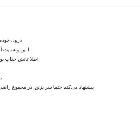
درود، خودم
با این وبسایت آشنا شدم و بدون اغراق نظرم رو جلب کرد.
اطلاعاتش جذاب بود و خیلی کم پیش میاد همچین منبعی ببینم.
ب
پیشنهاد می‌کنم حتما سر بزنن. در مجموع راضی‌کن