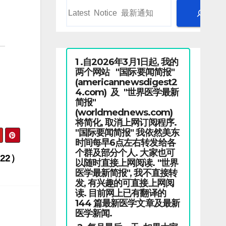
1 .自2026年3月1日起, 我的
两个网站 "国际要闻简报"
(americannewsdigest2
4.com) 及 "世界医学最新
简报"
(worldmednews.com)
将简化, 取消上网订阅程序.
"国际要闻简报" 我依然美东
时间每早6点左右转发给各
个群及部分个人. 大家也可
22）
以随时直接上网阅读. "世界
医学最新简报", 我不直接转
发, 有兴趣的可直接上网阅
读. 目前网上已有翻译的
144 篇最新医学文章及最新
医学新闻.