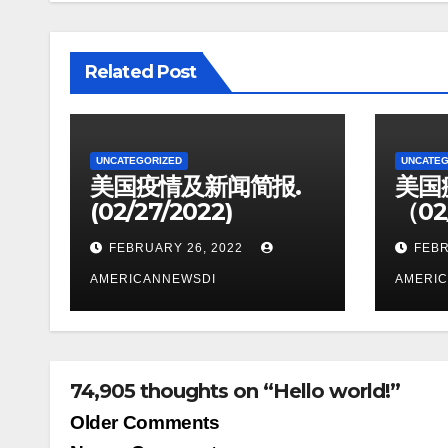
Related Post
UNCATEGORIZED
UNCATEG
美国疫情及新闻简报.
美国
(02/27/2022)
（02
FEBRUARY 26, 2022
FEBR
AMERICANNEWSDI
AMERI
74,905 thoughts on “Hello world!”
Comment
Older Comments