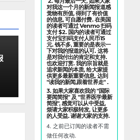
2. 每月最后一天, 如果大家
对我这一个月的新闻报道感
觉物有所值, 得到了有价值
的信息, 可自愿付费. 在美国
的读者可通过 Venmo 扫码
支付 $2. 国内的读者可通过
支付宝扫码支付人民币15
元. 钱不多, 重要的是表示一
下对我的报道的认可. 这将
报
是对我付出的肯定和支持.
也欢迎打赏. 我的宗旨就是
追求新闻的本质, 给大家提
供更多最新重要信息, 达到
"读我的新闻,跟着世界走" .
3. 如果大家喜欢我的 "国际
要闻简报" 及 "世界医学最新
简报", 感觉可以从中受益,
烦请大家积极转发, 让更多
的人受益. 谢谢大家的支持.
4. 之前已订阅的读者不需
做任何改动.