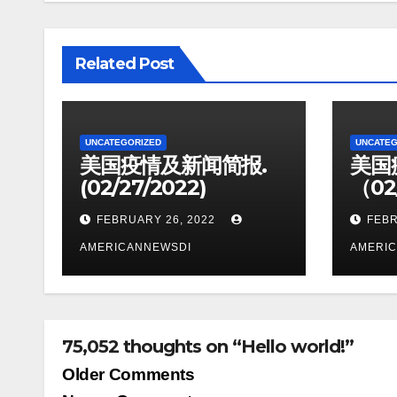
Related Post
UNCATEGORIZED
UNCATEG
美国疫情及新闻简报.
美国
(02/27/2022)
（02
FEBRUARY 26, 2022
FEBR
AMERICANNEWSDI
AMERI
75,052 thoughts on “Hello world!”
Comment
Older Comments