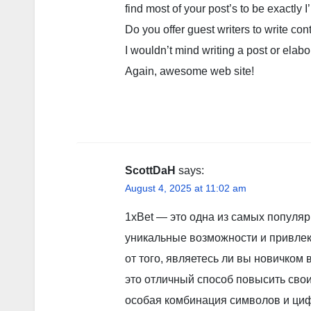
find most of your post’s to be exactly I
Do you offer guest writers to write con
I wouldn’t mind writing a post or elabo
Again, awesome web site!
ScottDaH
says:
August 4, 2025 at 11:02 am
1xBet — это одна из самых популя
уникальные возможности и привлек
от того, являетесь ли вы новичком
это отличный способ повысить св
особая комбинация символов и цифр