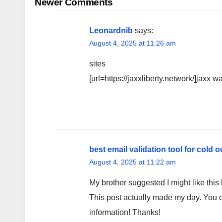
navigation
Newer Comments
Leonardnib
says:
August 4, 2025 at 11:26 am
sites
[url=https://jaxxliberty.network/]jaxx wal
best email validation tool for cold 
August 4, 2025 at 11:22 am
My brother suggested I might like this 
This post actually made my day. You c
information! Thanks!