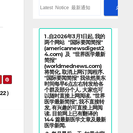
1 .自2026年3月1日起, 我的
两个网站 "国际要闻简报"
(americannewsdigest2
4.com) 及 "世界医学最新
简报"
(worldmednews.com)
将简化, 取消上网订阅程序.
"国际要闻简报" 我依然美东
时间每早6点左右转发给各
个群及部分个人. 大家也可
22）
以随时直接上网阅读. "世界
医学最新简报", 我不直接转
发, 有兴趣的可直接上网阅
读. 目前网上已有翻译的
144 篇最新医学文章及最新
医学新闻.