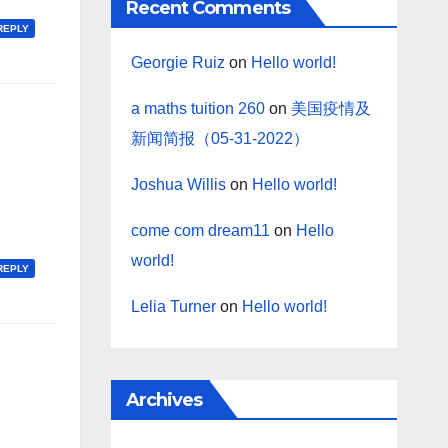
Recent Comments
REPLY
Georgie Ruiz
on
Hello world!
a maths tuition 260
on
美国疫情及
新闻简报（05-31-2022）
Joshua Willis
on
Hello world!
come com dream11
on
Hello
world!
REPLY
Lelia Turner
on
Hello world!
Archives