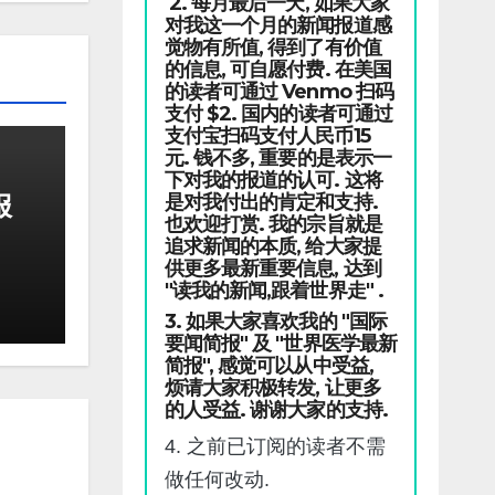
2. 每月最后一天, 如果大家
对我这一个月的新闻报道感
觉物有所值, 得到了有价值
的信息, 可自愿付费. 在美国
的读者可通过 Venmo 扫码
支付 $2. 国内的读者可通过
支付宝扫码支付人民币15
元. 钱不多, 重要的是表示一
下对我的报道的认可. 这将
报
是对我付出的肯定和支持.
也欢迎打赏. 我的宗旨就是
追求新闻的本质, 给大家提
供更多最新重要信息, 达到
"读我的新闻,跟着世界走" .
3. 如果大家喜欢我的 "国际
要闻简报" 及 "世界医学最新
简报", 感觉可以从中受益,
烦请大家积极转发, 让更多
的人受益. 谢谢大家的支持.
4. 之前已订阅的读者不需
做任何改动.