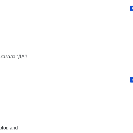
казала “ДА”!
 blog and