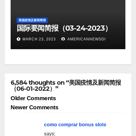
美国疫情及新闻简报
国际要闻简报（03-24-2023）
MARCH 23, 2023
AMERICANNEWSDI
6,584 thoughts on “美国疫情及新闻简报
（06-01-2022）”
Comment
Older Comments
navigation
Newer Comments
como comprar bonus slots
says: