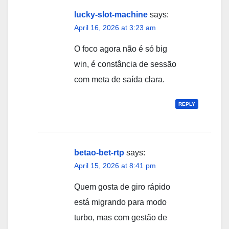
lucky-slot-machine
says:
April 16, 2026 at 3:23 am
O foco agora não é só big
win, é constância de sessão
com meta de saída clara.
REPLY
betao-bet-rtp
says:
April 15, 2026 at 8:41 pm
Quem gosta de giro rápido
está migrando para modo
turbo, mas com gestão de