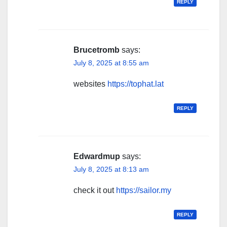
REPLY
Brucetromb
says:
July 8, 2025 at 8:55 am
websites
https://tophat.lat
REPLY
Edwardmup
says:
July 8, 2025 at 8:13 am
check it out
https://sailor.my
REPLY