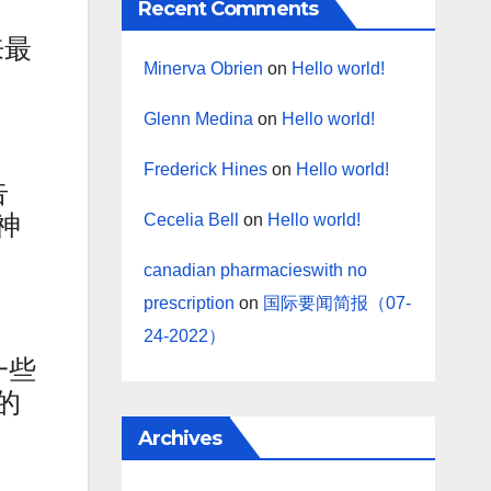
Recent Comments
来最
Minerva Obrien
on
Hello world!
Glenn Medina
on
Hello world!
Frederick Hines
on
Hello world!
告
神
Cecelia Bell
on
Hello world!
canadian pharmacieswith no
prescription
on
国际要闻简报（07-
24-2022）
一些
的
Archives