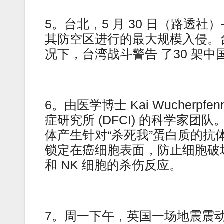
5。台北，5 月 30 日（路透
其防空区进行的最大规模入侵。
况下，台湾战斗警告 了30 架中
6。由医学博士 Kai Wucherpfenn
症研究所 (DFCI) 的科学家
体产生针对“杀死我”蛋白质的抗
锁定在癌细胞表面，防止细胞破坏
和 NK 细胞的杀伤反应。
7。周一下午，英国一场地震震