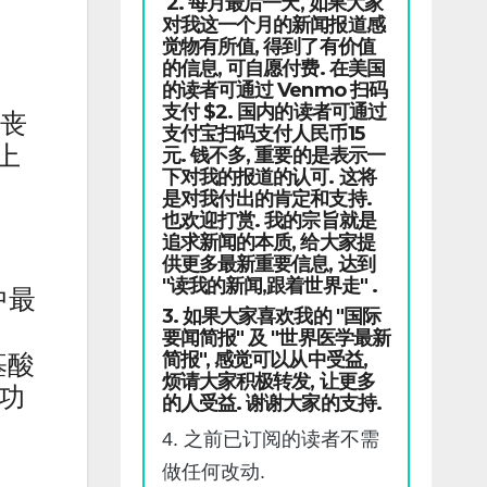
2. 每月最后一天, 如果大家
对我这一个月的新闻报道感
觉物有所值, 得到了有价值
的信息, 可自愿付费. 在美国
的读者可通过 Venmo 扫码
支付 $2. 国内的读者可通过
人丧
支付宝扫码支付人民币15
上
元. 钱不多, 重要的是表示一
下对我的报道的认可. 这将
是对我付出的肯定和支持.
也欢迎打赏. 我的宗旨就是
追求新闻的本质, 给大家提
供更多最新重要信息, 达到
"读我的新闻,跟着世界走" .
中最
3. 如果大家喜欢我的 "国际
要闻简报" 及 "世界医学最新
简报", 感觉可以从中受益,
基酸
烦请大家积极转发, 让更多
的功
的人受益. 谢谢大家的支持.
4. 之前已订阅的读者不需
做任何改动.