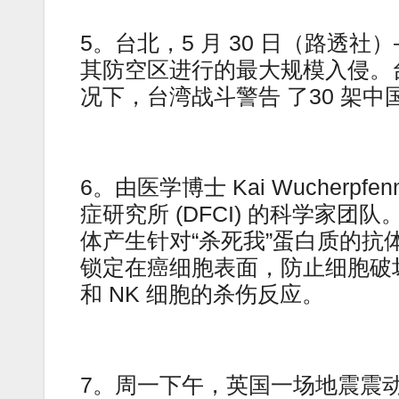
5。台北，5 月 30 日（路透
其防空区进行的最大规模入侵。
况下，台湾战斗警告 了30 架中
6。由医学博士 Kai Wucherpfenn
症研究所 (DFCI) 的科学家
体产生针对“杀死我”蛋白质的抗
锁定在癌细胞表面，防止细胞破坏
和 NK 细胞的杀伤反应。
7。周一下午，英国一场地震震