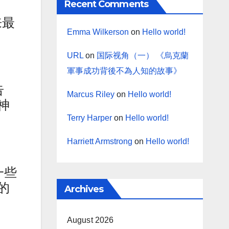
Recent Comments
来最
Emma Wilkerson
on
Hello world!
URL
on
国际视角（一） 《烏克蘭
軍事成功背後不為人知的故事》
告
Marcus Riley
on
Hello world!
神
Terry Harper
on
Hello world!
Harriett Armstrong
on
Hello world!
一些
的
Archives
August 2026