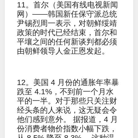
11。首尔（美国有线电视新闻
网）——韩国新任保守派总统
尹锡烈周一表示，对朝鲜绥靖
政策的时代已经结束，首尔和
平壤之间的任何新谈判都必须
由朝鲜领导人金正恩发起。
12。美国 4 月份的通胀年率暴
跌至 4.1%，不到前一个月水
平的一半。对于那些只关注财
经头条的人来说，这无疑会令
他们感到意外。 据报道，4 月
份消费者物价指数小幅下跌，
从 8.5% 降至 8.3%。 这种温