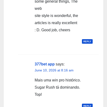
some general things, The
web
site style is wonderful, the
articles is really excellent
: D. Good job, cheers
REPLY
377bet app
says:
June 10, 2026 at 8:16 am
Mais uma win pro histórico.
Sugar Rush tá dominando.
Top!
REPLY