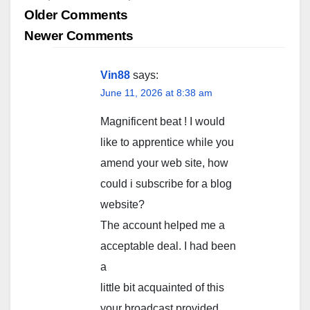
Comment
Older Comments
navigation
Newer Comments
Vin88
says:
June 11, 2026 at 8:38 am
Magnificent beat ! I would
like to apprentice while you
amend your web site, how
could i subscribe for a blog
website?
The account helped me a
acceptable deal. I had been
a
little bit acquainted of this
your broadcast provided