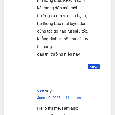
lên hàng đầu, KKWin cam
kết mang đến một môi
trường cá cược minh bạch,
hệ thống bảo mật tuyệt đối
cùng tốc độ nạp rút siêu tốc,
khẳng định vị thế nhà cái uy
tín hàng
đầu thị trường hiện nay.
REPLY
xxx
says:
June 10, 2026 at 11:44 am
Hello it’s me, I am also