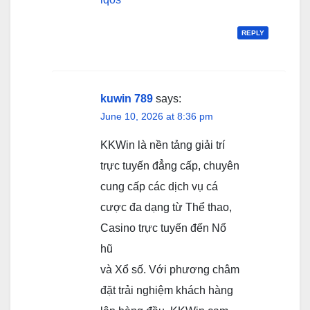
REPLY
kuwin 789
says:
June 10, 2026 at 8:36 pm
KKWin là nền tảng giải trí
trực tuyến đẳng cấp, chuyên
cung cấp các dịch vụ cá
cược đa dạng từ Thể thao,
Casino trực tuyến đến Nổ
hũ
và Xổ số. Với phương châm
đặt trải nghiệm khách hàng