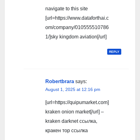
navigate to this site
[url=https://www.dataforthai.c
om/company/010555510786
1/]sky kingdom aviation[/url]
REPLY
Robertbrara
says:
August 1, 2025 at 12:16 pm
[url=https://quipumarket.com]
kraken onion market[/url] –
kraken darknet ссылка,
кракен тор ссылка