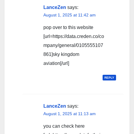
LanceZen
says:
August 1, 2025 at 11:42 am
pop over to this website
[url=https://data.creden.co/co
mpany/general/0105555107
861]sky kingdom
aviation[/url]
REPLY
LanceZen
says:
August 1, 2025 at 11:13 am
you can check here