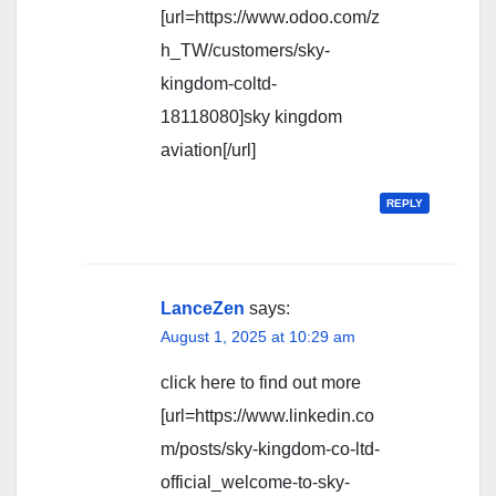
[url=https://www.odoo.com/z
h_TW/customers/sky-
kingdom-coltd-
18118080]sky kingdom
aviation[/url]
REPLY
LanceZen
says:
August 1, 2025 at 10:29 am
click here to find out more
[url=https://www.linkedin.co
m/posts/sky-kingdom-co-ltd-
official_welcome-to-sky-