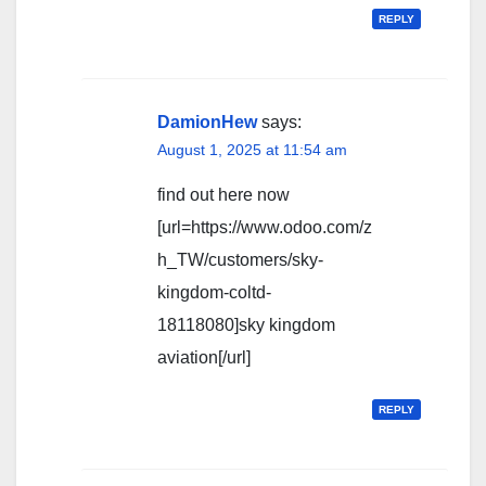
REPLY
DamionHew
says:
August 1, 2025 at 11:54 am
find out here now
[url=https://www.odoo.com/z
h_TW/customers/sky-
kingdom-coltd-
18118080]sky kingdom
aviation[/url]
REPLY