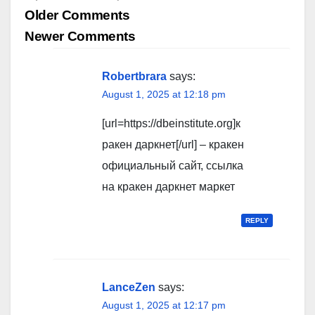
Comment
Older Comments
navigation
Newer Comments
Robertbrara
says:
August 1, 2025 at 12:18 pm
[url=https://dbeinstitute.org]к
ракен даркнет[/url] – кракен
официальный сайт, ссылка
на кракен даркнет маркет
REPLY
LanceZen
says:
August 1, 2025 at 12:17 pm