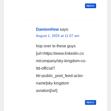
REPLY
DamionHew
says:
August 1, 2025 at 11:07 am
hop over to these guys
[url=https://www.linkedin.co
m/company/sky-kingdom-co-
ltd-official?
trk=public_post_feed-actor-
name]sky kingdom
aviation[/url]
REPLY