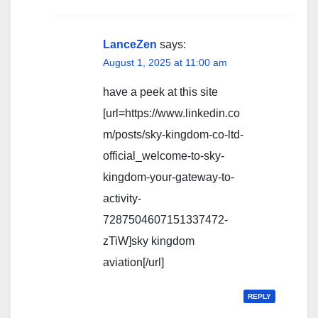
LanceZen
says:
August 1, 2025 at 11:00 am
have a peek at this site
[url=https://www.linkedin.co
m/posts/sky-kingdom-co-ltd-
official_welcome-to-sky-
kingdom-your-gateway-to-
activity-
7287504607151337472-
zTiW]sky kingdom
aviation[/url]
REPLY