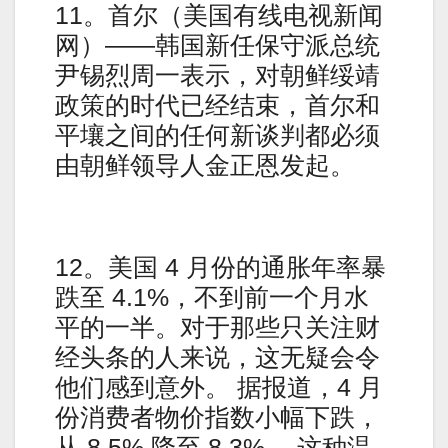
11。首尔（美国有线电视新闻
网）——韩国新任保守派总统
尹锡烈周一表示，对朝鲜绥靖
政策的时代已经结束，首尔和
平壤之间的任何新谈判都必须
由朝鲜领导人金正恩发起。
12。美国 4 月份的通胀年率暴
跌至 4.1%，不到前一个月水
平的一半。对于那些只关注财
经头条的人来说，这无疑会令
他们感到意外。 据报道，4 月
份消费者物价指数小幅下跌，
从 8.5% 降至 8.3%。 这种温