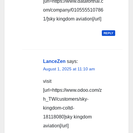
[url=https://www.dataforthai.c
om/company/010555510786
1/]sky kingdom aviation[/url]
REPLY
LanceZen
says:
August 1, 2025 at 11:10 am
visit
[url=https://www.odoo.com/z
h_TW/customers/sky-
kingdom-coltd-
18118080]sky kingdom
aviation[/url]