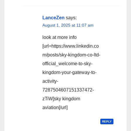
LanceZen
says:
August 1, 2025 at 11:07 am
look at more info
[url=https://www.linkedin.co
m/posts/sky-kingdom-co-ltd-
official_welcome-to-sky-
kingdom-your-gateway-to-
activity-
7287504607151337472-
zTiW]sky kingdom
aviation[/url]
REPLY