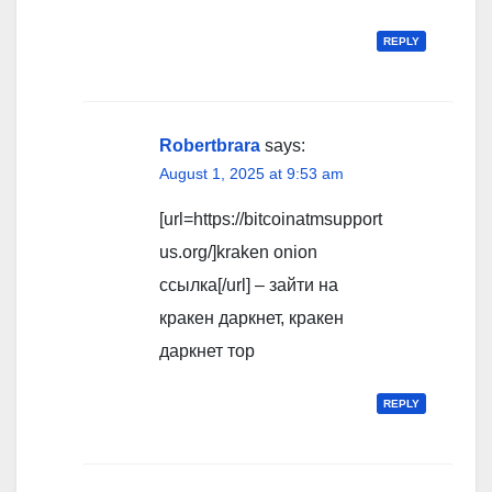
REPLY
Robertbrara
says:
August 1, 2025 at 9:53 am
[url=https://bitcoinatmsupport
us.org/]kraken onion
ссылка[/url] – зайти на
кракен даркнет, кракен
даркнет тор
REPLY