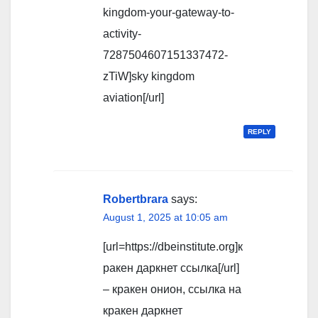
kingdom-your-gateway-to-
activity-
7287504607151337472-
zTiW]sky kingdom
aviation[/url]
REPLY
Robertbrara
says:
August 1, 2025 at 10:05 am
[url=https://dbeinstitute.org]к
ракен даркнет ссылка[/url]
– кракен онион, ссылка на
кракен даркнет