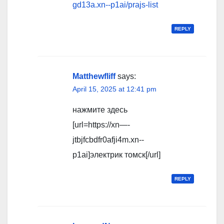
gd13a.xn--p1ai/prajs-list
REPLY
Matthewfliff
says:
April 15, 2025 at 12:41 pm
нажмите здесь
[url=https://xn—-
jtbjfcbdfr0afji4m.xn--
p1ai]электрик томск[/url]
REPLY