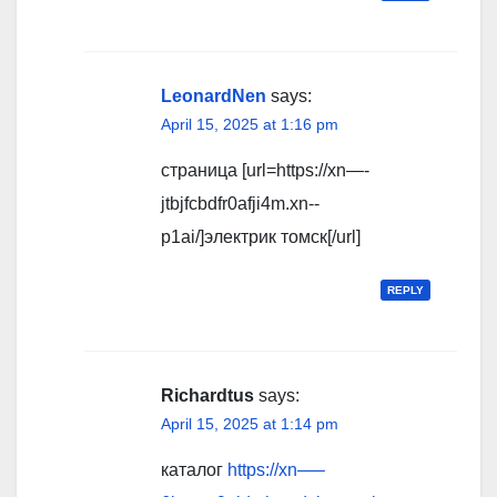
LeonardNen
says:
April 15, 2025 at 1:16 pm
страница [url=https://xn—-
jtbjfcbdfr0afji4m.xn--
p1ai/]электрик томск[/url]
REPLY
Richardtus
says:
April 15, 2025 at 1:14 pm
каталог
https://xn—–