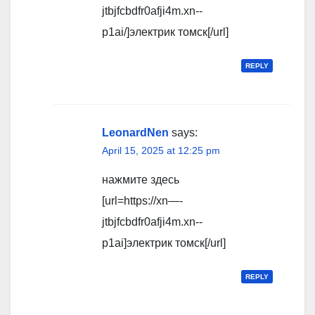
jtbjfcbdfr0afji4m.xn--
p1ai/]электрик томск[/url]
REPLY
LeonardNen
says:
April 15, 2025 at 12:25 pm
нажмите здесь
[url=https://xn—-
jtbjfcbdfr0afji4m.xn--
p1ai]электрик томск[/url]
REPLY