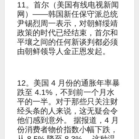
11。首尔（美国有线电视新闻
网）——韩国新任保守派总统
尹锡烈周一表示，对朝鲜绥靖
政策的时代已经结束，首尔和
平壤之间的任何新谈判都必须
由朝鲜领导人金正恩发起。
12。美国 4 月份的通胀年率暴
跌至 4.1%，不到前一个月水
平的一半。对于那些只关注财
经头条的人来说，这无疑会令
他们感到意外。 据报道，4 月
份消费者物价指数小幅下跌，
从 8.5% 降至 8.3%。 这种温