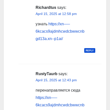
Richardtus
says:
April 15, 2025 at 12:58 pm
узнать
https://xn—–
6kcacs9ajdmhcwdcbwwcnb
gd13a.xn--p1ai/
REPLY
RustyTaurb
says:
April 15, 2025 at 12:43 pm
перенаправляется сюда
https://xn—–
6kcacs9ajdmhcwdcbwwcnb