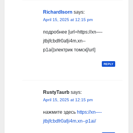
RichardIsorn
says:
April 15, 2025 at 12:15 pm
подробнее [url=https://xn—-
jtbjfcbdfr0afji4m.xn--
p1ai]электрик томск[/url]
REPLY
RustyTaurb
says:
April 15, 2025 at 12:15 pm
нажмите здесь
https://xn—-
jtbjfcbdfr0afji4m.xn--p1ai/