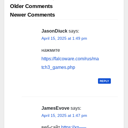
Comment
Older Comments
navigation
Newer Comments
JasonDiuck
says:
April 15, 2025 at 1:49 pm
нажмите
https://falcoware.com/rus/ma
tch3_games.php
REPLY
JamesEvove
says:
April 15, 2025 at 1:47 pm
веб-сайт
https://xn—–