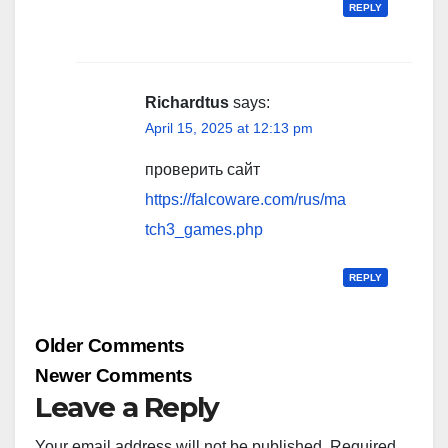
REPLY
Richardtus
says:
April 15, 2025 at 12:13 pm
проверить сайт
https://falcoware.com/rus/ma
tch3_games.php
REPLY
Comment
Older Comments
navigation
Newer Comments
Leave a Reply
Your email address will not be published.
Required