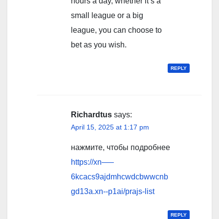
hours a day, whether it’s a
small league or a big
league, you can choose to
bet as you wish.
REPLY
Richardtus
says:
April 15, 2025 at 1:17 pm
нажмите, чтобы подробнее
https://xn—–
6kcacs9ajdmhcwdcbwwcnb
gd13a.xn--p1ai/prajs-list
REPLY