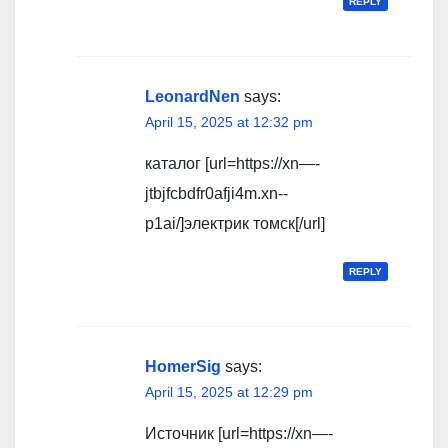
REPLY
LeonardNen
says:
April 15, 2025 at 12:32 pm
каталог [url=https://xn—-
jtbjfcbdfr0afji4m.xn--
p1ai/]электрик томск[/url]
REPLY
HomerSig
says:
April 15, 2025 at 12:29 pm
Источник [url=https://xn—-