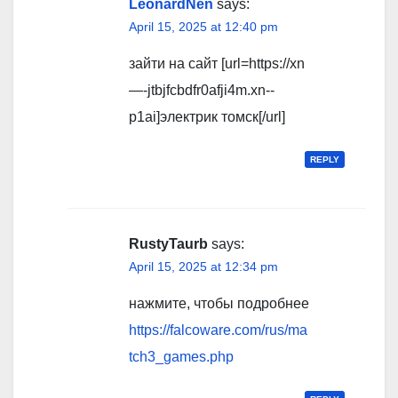
LeonardNen
says:
April 15, 2025 at 12:40 pm
зайти на сайт [url=https://xn
—-jtbjfcbdfr0afji4m.xn--
p1ai]электрик томск[/url]
REPLY
RustyTaurb
says:
April 15, 2025 at 12:34 pm
нажмите, чтобы подробнее
https://falcoware.com/rus/ma
tch3_games.php