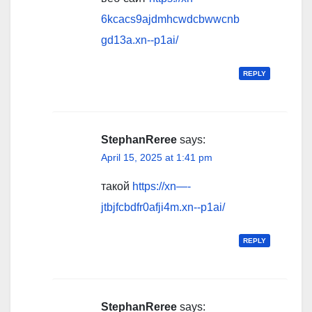
6kcacs9ajdmhcwdcbwwcnb
gd13a.xn--p1ai/
REPLY
StephanReree
says:
April 15, 2025 at 1:41 pm
такой
https://xn—-
jtbjfcbdfr0afji4m.xn--p1ai/
REPLY
StephanReree
says: