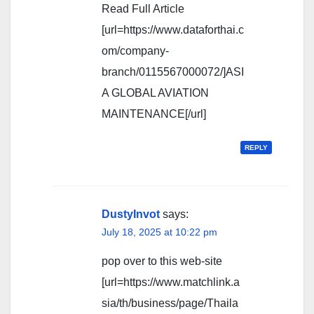
Read Full Article
[url=https://www.dataforthai.c
om/company-
branch/0115567000072/]ASI
A GLOBAL AVIATION
MAINTENANCE[/url]
REPLY
DustyInvot
says:
July 18, 2025 at 10:22 pm
pop over to this web-site
[url=https://www.matchlink.a
sia/th/business/page/Thaila