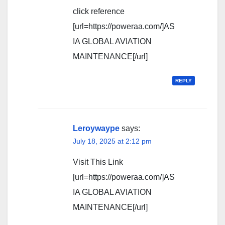
click reference
[url=https://poweraa.com/]AS
IA GLOBAL AVIATION
MAINTENANCE[/url]
REPLY
Leroywaype
says:
July 18, 2025 at 2:12 pm
Visit This Link
[url=https://poweraa.com/]AS
IA GLOBAL AVIATION
MAINTENANCE[/url]