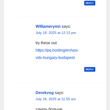
REPLY
Williamerymn
says:
July 18, 2025 at 12:13 pm
try these out
https://pq.hosting/en/vps-
vds-hungary-budapest
REPLY
Derekvog
says:
July 18, 2025 at 11:55 am
узнать больше