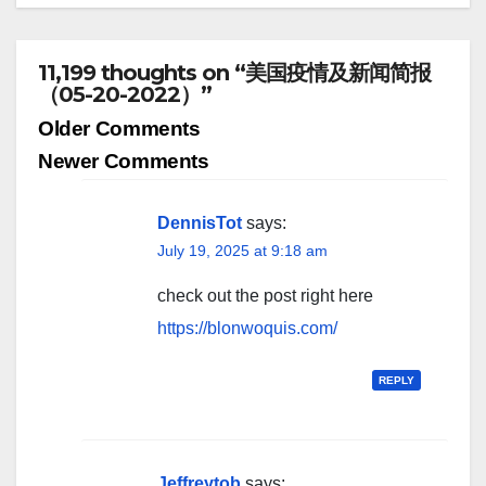
11,199 thoughts on “美国疫情及新闻简报
（05-20-2022）”
Comment
Older Comments
navigation
Newer Comments
DennisTot
says:
July 19, 2025 at 9:18 am
check out the post right here
https://blonwoquis.com/
REPLY
Jeffreytob
says: