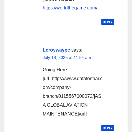
https://worldthegame.com/
REPLY
Leroywaype
says:
July 18, 2025 at 11:54 am
Going Here
[url=https://www.dataforthai.c
om/company-
branch/0115567000072/]ASI
A GLOBAL AVIATION
MAINTENANCE[/url]
REPLY