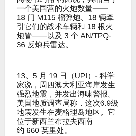
一个美国营的火炮数量——
18 门 M115 榴弹炮、18 辆牵
引它们的战术车辆和 18 根火
炮管——以及 3 个 AN/TPQ-
36 反炮兵雷达。
13。5 月 19 日（UPI）- 科学
家说，周四澳大利亚海岸发生
强烈地震，并发出海啸警报。
美国地质调查局称，这次6.9级
地震发生在麦格理岛地区。它
位于新西兰布拉夫西南
约 660 英里处。