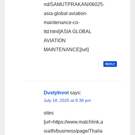
nd/SAMUTPRAKAN/06025-
asia-global-aviation-
maintenance-co-
ltd.html]ASIA GLOBAL
AVIATION
MAINTENANCE[/url]
REPLY
DustyInvot
says:
July 18, 2025 at 8:38 pm
sites
[url=https://www.matchlink.a
sia/th/business/page/Thaila