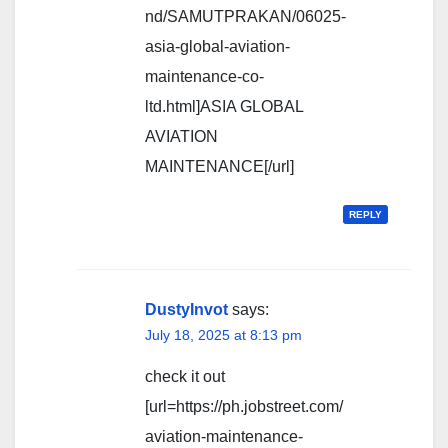
nd/SAMUTPRAKAN/06025-
asia-global-aviation-
maintenance-co-
ltd.html]ASIA GLOBAL
AVIATION
MAINTENANCE[/url]
REPLY
DustyInvot
says:
July 18, 2025 at 8:13 pm
check it out
[url=https://ph.jobstreet.com/
aviation-maintenance-