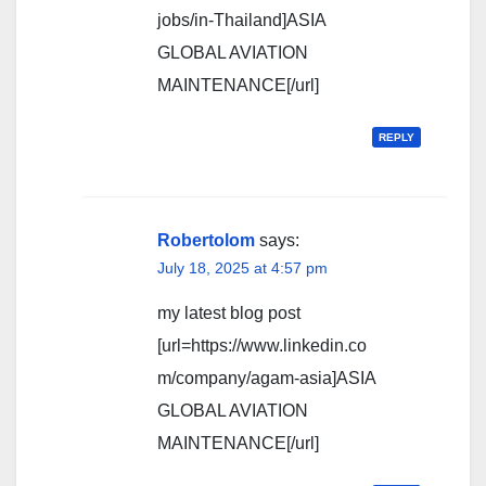
jobs/in-Thailand]ASIA
GLOBAL AVIATION
MAINTENANCE[/url]
REPLY
Robertolom
says:
July 18, 2025 at 4:57 pm
my latest blog post
[url=https://www.linkedin.co
m/company/agam-asia]ASIA
GLOBAL AVIATION
MAINTENANCE[/url]