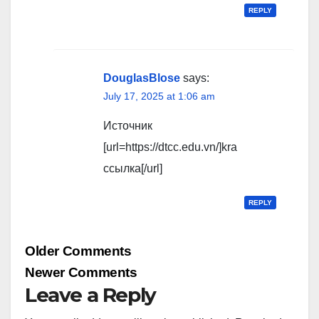
REPLY
DouglasBlose
says:
July 17, 2025 at 1:06 am
Источник
[url=https://dtcc.edu.vn/]kra
ссылка[/url]
REPLY
Comment
Older Comments
navigation
Newer Comments
Leave a Reply