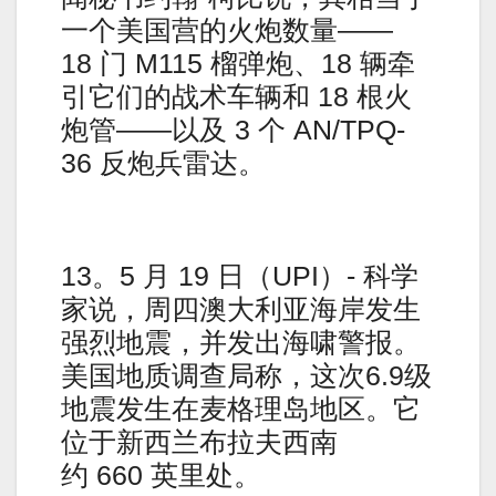
一个美国营的火炮数量——
18 门 M115 榴弹炮、18 辆牵
引它们的战术车辆和 18 根火
炮管——以及 3 个 AN/TPQ-
36 反炮兵雷达。
13。5 月 19 日（UPI）- 科学
家说，周四澳大利亚海岸发生
强烈地震，并发出海啸警报。
美国地质调查局称，这次6.9级
地震发生在麦格理岛地区。它
位于新西兰布拉夫西南
约 660 英里处。