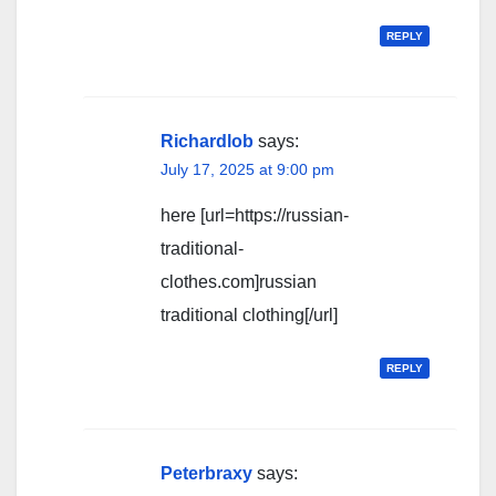
REPLY
Richardlob
says:
July 17, 2025 at 9:00 pm
here [url=https://russian-
traditional-
clothes.com]russian
traditional clothing[/url]
REPLY
Peterbraxy
says: