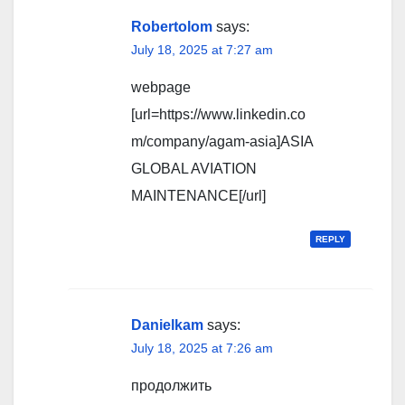
Robertolom
says:
July 18, 2025 at 7:27 am
webpage
[url=https://www.linkedin.co
m/company/agam-asia]ASIA
GLOBAL AVIATION
MAINTENANCE[/url]
REPLY
Danielkam
says:
July 18, 2025 at 7:26 am
продолжить