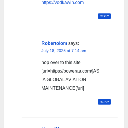
https://vodkawin.com
REPLY
Robertolom
says:
July 18, 2025 at 7:14 am
hop over to this site
[url=https://poweraa.com/]AS
IA GLOBAL AVIATION
MAINTENANCE[/url]
REPLY