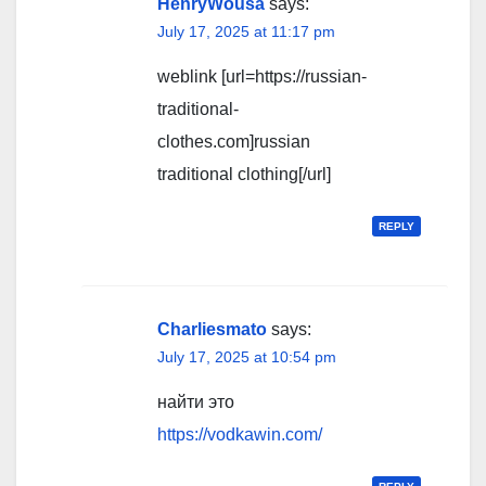
HenryWousa
says:
July 17, 2025 at 11:17 pm
weblink [url=https://russian-
traditional-
clothes.com]russian
traditional clothing[/url]
REPLY
Charliesmato
says:
July 17, 2025 at 10:54 pm
найти это
https://vodkawin.com/