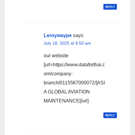
REPLY
Leroywaype
says:
July 18, 2025 at 9:50 am
our website
[url=https://www.dataforthai.c
om/company-
branch/0115567000072/]ASI
A GLOBAL AVIATION
MAINTENANCE[/url]
REPLY