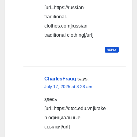
[url=https://russian-
traditional-
clothes.com]russian
traditional clothing[/url]
REPLY
CharlesFraug
says:
July 17, 2025 at 3:28 am
здесь
[url=https://dtcc.edu.vn]krake
n официальные
ссылки[/url]