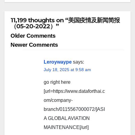
11,199 thoughts on “美国疫情及新闻简报
（05-20-2022）”
Comment
Older Comments
navigation
Newer Comments
Leroywaype
says:
July 18, 2025 at 9:58 am
go right here
[url=https://www.dataforthai.c
om/company-
branch/0115567000072/]ASI
A GLOBAL AVIATION
MAINTENANCE[/url]