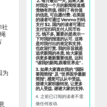
2. 每月最后一天, 如果大家
对我这一个月的新闻报道感
觉物有所值, 得到了有价值
的信息, 可自愿付费. 在美国
的读者可通过 Venmo 扫码
支付 $2. 国内的读者可通过
华社
支付宝扫码支付人民币15
用绳
元. 钱不多, 重要的是表示一
下对我的报道的认可. 这将
古
是对我付出的肯定和支持.
也欢迎打赏. 我的宗旨就是
追求新闻的本质, 给大家提
供更多最新重要信息, 达到
"读我的新闻,跟着世界走" .
3. 如果大家喜欢我的 "国际
因为
要闻简报" 及 "世界医学最新
简报", 感觉可以从中受益,
烦请大家积极转发, 让更多
的人受益. 谢谢大家的支持.
4. 之前已订阅的读者不需
能意
做任何改动.