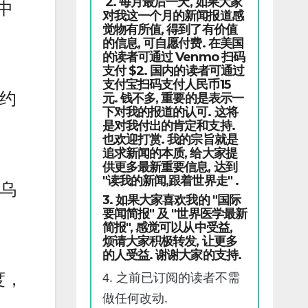
2. 每月最后一天, 如果大家
中
对我这一个月的新闻报道感
觉物有所值, 得到了有价值
的信息, 可自愿付费. 在美国
的读者可通过 Venmo 扫码
支付 $2. 国内的读者可通过
支付宝扫码支付人民币15
北约
元. 钱不多, 重要的是表示一
下对我的报道的认可. 这将
是对我付出的肯定和支持.
也欢迎打赏. 我的宗旨就是
追求新闻的本质, 给大家提
供更多最新重要信息, 达到
"读我的新闻,跟着世界走" .
对乌
3. 如果大家喜欢我的 "国际
要闻简报" 及 "世界医学最新
简报", 感觉可以从中受益,
烦请大家积极转发, 让更多
的人受益. 谢谢大家的支持.
度，
4. 之前已订阅的读者不需
做任何改动.