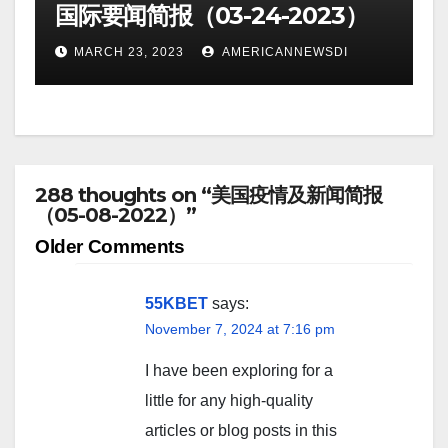
国际要闻简报（03-24-2023）
MARCH 23, 2023
AMERICANNEWSDI
288 thoughts on “美国疫情及新闻简报
（05-08-2022）”
Comment
Older Comments
navigation
55KBET
says:
November 7, 2024 at 7:16 pm
I have been exploring for a
little for any high-quality
articles or blog posts in this