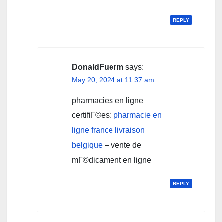
REPLY
DonaldFuerm
says:
May 20, 2024 at 11:37 am
pharmacies en ligne
certifiГ©es:
pharmacie en
ligne france livraison
belgique
– vente de
mГ©dicament en ligne
REPLY