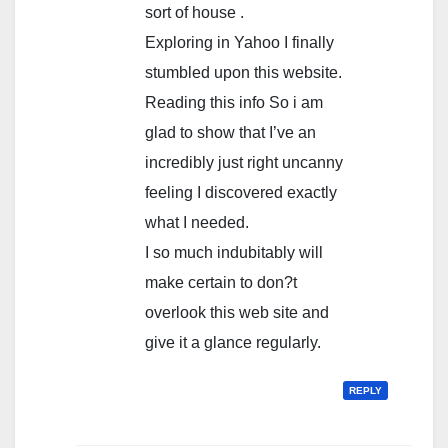
sort of house .
Exploring in Yahoo I finally
stumbled upon this website.
Reading this info So i am
glad to show that I’ve an
incredibly just right uncanny
feeling I discovered exactly
what I needed.
I so much indubitably will
make certain to don?t
overlook this web site and
give it a glance regularly.
REPLY