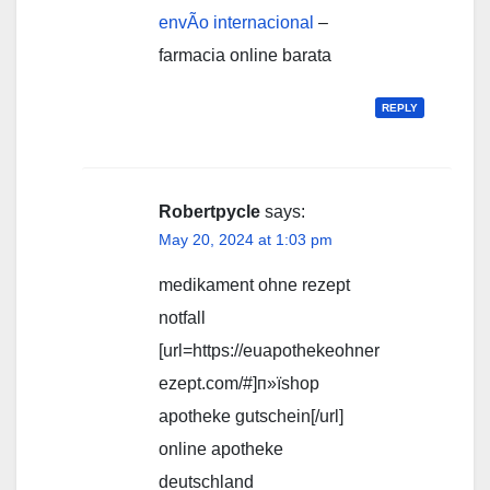
envÃ­o internacional
–
farmacia online barata
REPLY
Robertpycle
says:
May 20, 2024 at 1:03 pm
medikament ohne rezept
notfall
[url=https://euapothekeohner
ezept.com/#]п»їshop
apotheke gutschein[/url]
online apotheke
deutschland