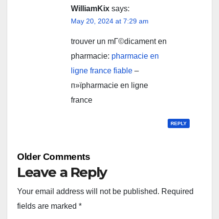
WilliamKix
says:
May 20, 2024 at 7:29 am
trouver un mГ©dicament en
pharmacie:
pharmacie en
ligne france fiable
–
п»їpharmacie en ligne
france
REPLY
Comment
Older Comments
navigation
Leave a Reply
Your email address will not be published.
Required
fields are marked
*