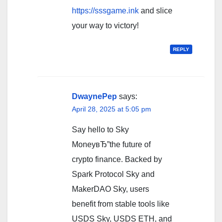
https://sssgame.ink
and slice
your way to victory!
REPLY
DwaynePep
says:
April 28, 2025 at 5:05 pm
Say hello to Sky
MoneyвЂ”the future of
crypto finance. Backed by
Spark Protocol Sky and
MakerDAO Sky, users
benefit from stable tools like
USDS Sky, USDS ETH, and