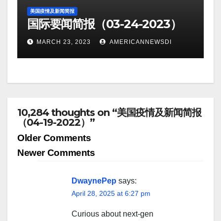
美国疫情及新闻简报
国际要闻简报（03-24-2023）
MARCH 23, 2023
AMERICANNEWSDI
10,284 thoughts on “美国疫情及新闻简报
（04-19-2022）”
Comment
Older Comments
navigation
Newer Comments
DwaynePep
says:
April 28, 2025 at 6:27 pm
Curious about next-gen