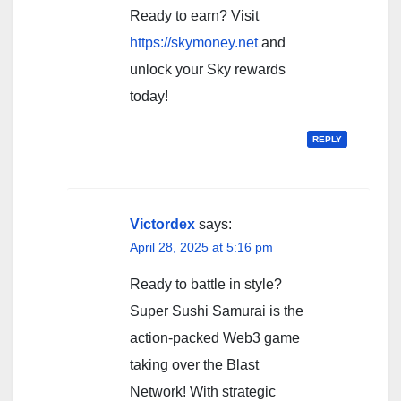
Ready to earn? Visit
https://skymoney.net
and
unlock your Sky rewards
today!
REPLY
Victordex
says:
April 28, 2025 at 5:16 pm
Ready to battle in style?
Super Sushi Samurai is the
action-packed Web3 game
taking over the Blast
Network! With strategic