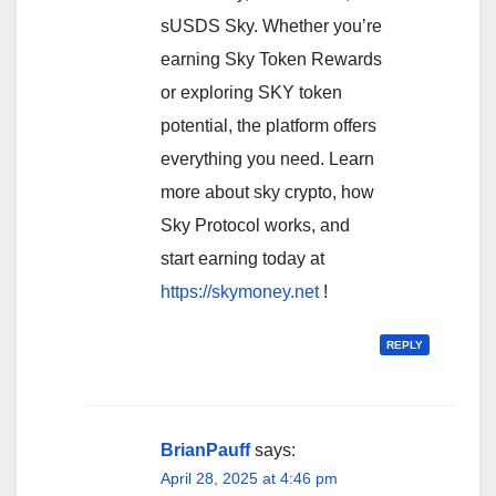
sUSDS Sky. Whether you’re
earning Sky Token Rewards
or exploring SKY token
potential, the platform offers
everything you need. Learn
more about sky crypto, how
Sky Protocol works, and
start earning today at
https://skymoney.net
!
REPLY
BrianPauff
says:
April 28, 2025 at 4:46 pm