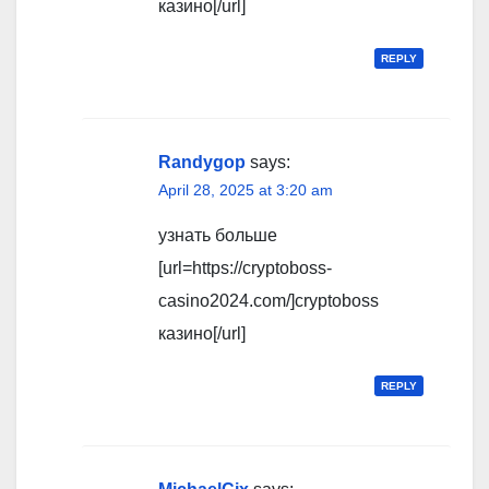
казино[/url]
REPLY
Randygop
says:
April 28, 2025 at 3:20 am
узнать больше
[url=https://cryptoboss-
casino2024.com/]cryptoboss
казино[/url]
REPLY