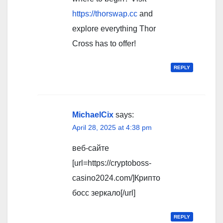
https://thorswap.cc
and
explore everything Thor
Cross has to offer!
REPLY
MichaelCix
says:
April 28, 2025 at 4:38 pm
веб-сайте
[url=https://cryptoboss-
casino2024.com/]Крипто
босс зеркало[/url]
REPLY