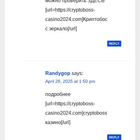
можно проверить ЗДЕСЬ
[url=https://cryptoboss-
casino2024.com]Криптобос
с зеркало[/url]
REPLY
Randygop
says:
April 28, 2025 at 1:50 pm
подробнее
[url=https://cryptoboss-
casino2024.com]cryptoboss
казино[/url]
REPLY