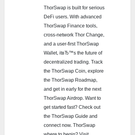
ThorSwap is built for serious
DeFi users. With advanced
ThorSwap Finance tools,
cross-network Thor Change,
and a user-first ThorSwap
Wallet, itвЂ™s the future of
decentralized trading. Track
the ThorSwap Coin, explore
the ThorSwap Roadmap,
and get in early for the next
ThorSwap Airdrop. Want to
get started fast? Check out
the ThorSwap Guide and
connect now. ThorSwap
where to begin? Visit