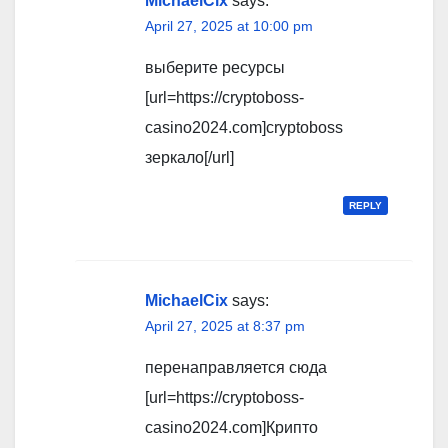
MichaelCix
says:
April 27, 2025 at 10:00 pm
выберите ресурсы
[url=https://cryptoboss-
casino2024.com]cryptoboss
зеркало[/url]
REPLY
MichaelCix
says:
April 27, 2025 at 8:37 pm
перенаправляется сюда
[url=https://cryptoboss-
casino2024.com]Крипто