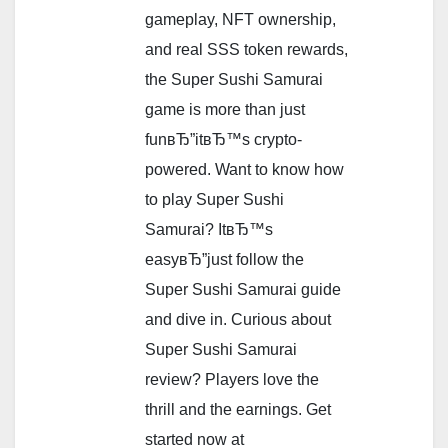
gameplay, NFT ownership,
and real SSS token rewards,
the Super Sushi Samurai
game is more than just
funвЂ”itвЂ™s crypto-
powered. Want to know how
to play Super Sushi
Samurai? ItвЂ™s
easyвЂ”just follow the
Super Sushi Samurai guide
and dive in. Curious about
Super Sushi Samurai
review? Players love the
thrill and the earnings. Get
started now at