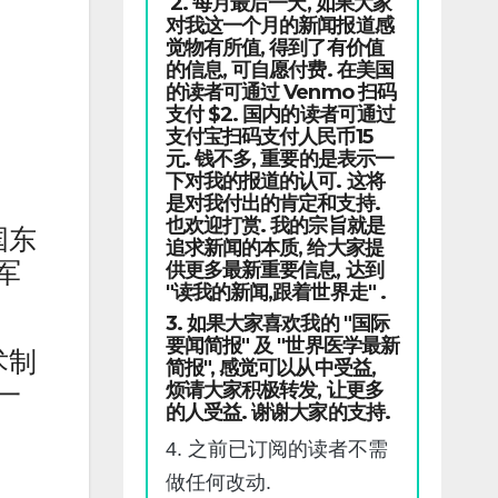
2. 每月最后一天, 如果大家
对我这一个月的新闻报道感
觉物有所值, 得到了有价值
的信息, 可自愿付费. 在美国
的读者可通过 Venmo 扫码
支付 $2. 国内的读者可通过
支付宝扫码支付人民币15
元. 钱不多, 重要的是表示一
下对我的报道的认可. 这将
是对我付出的肯定和支持.
也欢迎打赏. 我的宗旨就是
国东
追求新闻的本质, 给大家提
军
供更多最新重要信息, 达到
"读我的新闻,跟着世界走" .
3. 如果大家喜欢我的 "国际
要闻简报" 及 "世界医学最新
术制
简报", 感觉可以从中受益,
烦请大家积极转发, 让更多
一
的人受益. 谢谢大家的支持.
4. 之前已订阅的读者不需
做任何改动.