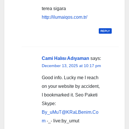
terea sigara
http://ilumaiqos.com.tr/
REPLY
Cami Halısı Adıyaman
says:
December 13, 2025 at 10:17 pm
Good info. Lucky me I reach
on your website by accident,
I bookmarked it. Seo Paketi
Skype:
By_uMuT@KRaLBenim.Co
m
-_- live:by_umut