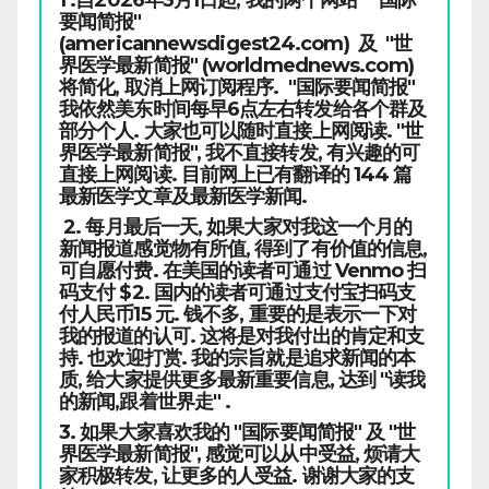
要闻简报"
(americannewsdigest24.com) 及 "世
界医学最新简报" (worldmednews.com)
将简化, 取消上网订阅程序. "国际要闻简报"
我依然美东时间每早6点左右转发给各个群及
部分个人. 大家也可以随时直接上网阅读. "世
界医学最新简报", 我不直接转发, 有兴趣的可
直接上网阅读. 目前网上已有翻译的 144 篇
最新医学文章及最新医学新闻.
2. 每月最后一天, 如果大家对我这一个月的
新闻报道感觉物有所值, 得到了有价值的信息,
可自愿付费. 在美国的读者可通过 Venmo 扫
码支付 $2. 国内的读者可通过支付宝扫码支
付人民币15 元. 钱不多, 重要的是表示一下对
我的报道的认可. 这将是对我付出的肯定和支
持. 也欢迎打赏. 我的宗旨就是追求新闻的本
质, 给大家提供更多最新重要信息, 达到 "读我
的新闻,跟着世界走" .
3. 如果大家喜欢我的 "国际要闻简报" 及 "世
界医学最新简报", 感觉可以从中受益, 烦请大
家积极转发, 让更多的人受益. 谢谢大家的支