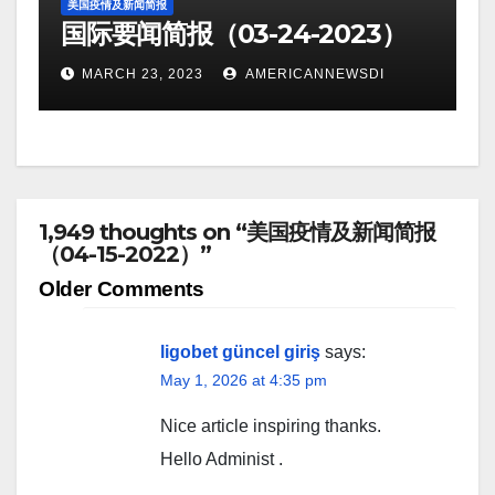
美国疫情及新闻简报
国际要闻简报（03-24-2023）
MARCH 23, 2023
AMERICANNEWSDI
1,949 thoughts on “美国疫情及新闻简报
（04-15-2022）”
Comment
Older Comments
navigation
ligobet güncel giriş
says:
May 1, 2026 at 4:35 pm
Nice article inspiring thanks.
Hello Administ .