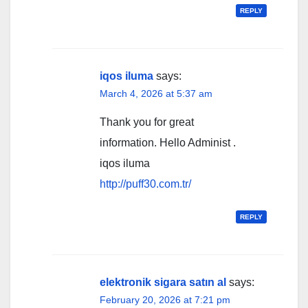
REPLY
iqos iluma
says:
March 4, 2026 at 5:37 am
Thank you for great
information. Hello Administ .
iqos iluma
http://puff30.com.tr/
REPLY
elektronik sigara satın al
says:
February 20, 2026 at 7:21 pm