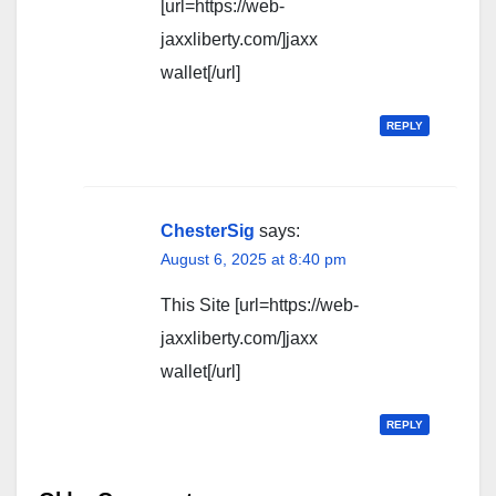
[url=https://web-
jaxxliberty.com/]jaxx
wallet[/url]
REPLY
ChesterSig
says:
August 6, 2025 at 8:40 pm
This Site [url=https://web-
jaxxliberty.com/]jaxx
wallet[/url]
REPLY
Comment