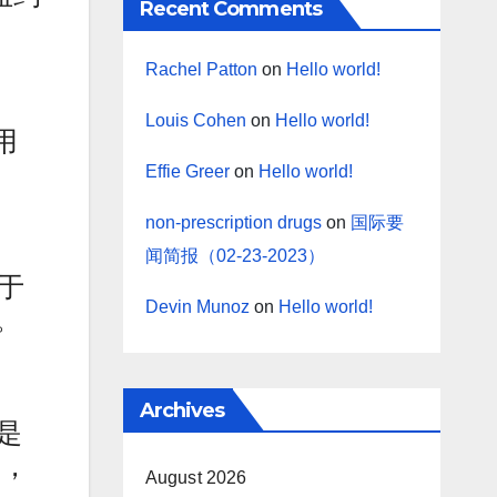
Recent Comments
Rachel Patton
on
Hello world!
Louis Cohen
on
Hello world!
用
Effie Greer
on
Hello world!
non-prescription drugs
on
国际要
闻简报（02-23-2023）
于
Devin Munoz
on
Hello world!
。
Archives
在是
告，
August 2026