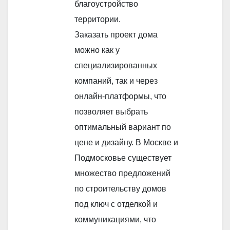
благоустройство
территории.
Заказать проект дома
можно как у
специализированных
компаний, так и через
онлайн-платформы, что
позволяет выбрать
оптимальный вариант по
цене и дизайну. В Москве и
Подмосковье существует
множество предложений
по строительству домов
под ключ с отделкой и
коммуникациями, что