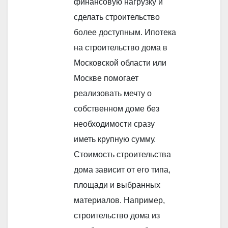
финансовую нагрузку и
сделать строительство
более доступным. Ипотека
на строительство дома в
Московской области или
Москве помогает
реализовать мечту о
собственном доме без
необходимости сразу
иметь крупную сумму.
Стоимость строительства
дома зависит от его типа,
площади и выбранных
материалов. Например,
строительство дома из