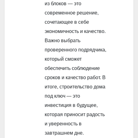
из блоков — это
современное решение,
сочетающее в себе
экономичность и качество.
Важно выбрать
проверенного подрядчика,
который сможет
обеспечить соблюдение
сроков и качество работ. В
итоге, строительство дома
под ключ — это
инвестиция в будущее,
которая приносит радость
и уверенность в
завтрашнем дне.