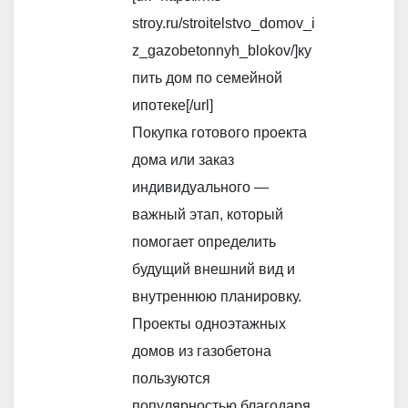
stroy.ru/stroitelstvo_domov_i
z_gazobetonnyh_blokov/]ку
пить дом по семейной
ипотеке[/url]
Покупка готового проекта
дома или заказ
индивидуального —
важный этап, который
помогает определить
будущий внешний вид и
внутреннюю планировку.
Проекты одноэтажных
домов из газобетона
пользуются
популярностью благодаря