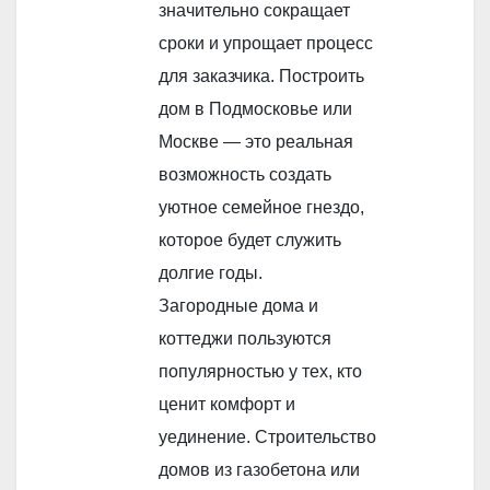
значительно сокращает
сроки и упрощает процесс
для заказчика. Построить
дом в Подмосковье или
Москве — это реальная
возможность создать
уютное семейное гнездо,
которое будет служить
долгие годы.
Загородные дома и
коттеджи пользуются
популярностью у тех, кто
ценит комфорт и
уединение. Строительство
домов из газобетона или