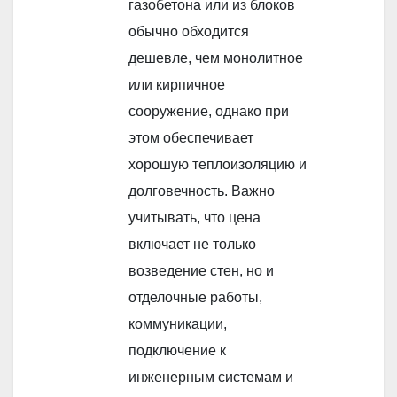
газобетона или из блоков
обычно обходится
дешевле, чем монолитное
или кирпичное
сооружение, однако при
этом обеспечивает
хорошую теплоизоляцию и
долговечность. Важно
учитывать, что цена
включает не только
возведение стен, но и
отделочные работы,
коммуникации,
подключение к
инженерным системам и