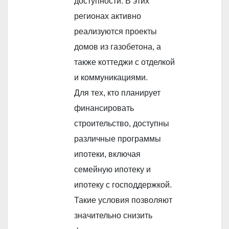
доступности. В этих
регионах активно
реализуются проекты
домов из газобетона, а
также коттеджи с отделкой
и коммуникациями.
Для тех, кто планирует
финансировать
строительство, доступны
различные программы
ипотеки, включая
семейную ипотеку и
ипотеку с господдержкой.
Такие условия позволяют
значительно снизить