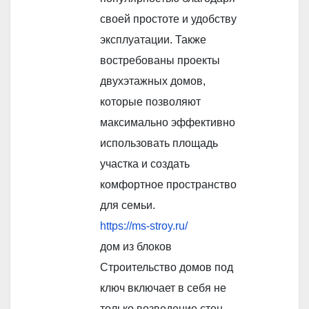
своей простоте и удобству
эксплуатации. Также
востребованы проекты
двухэтажных домов,
которые позволяют
максимально эффективно
использовать площадь
участка и создать
комфортное пространство
для семьи.
https://ms-stroy.ru/
дом из блоков
Строительство домов под
ключ включает в себя не
только возведение стен,