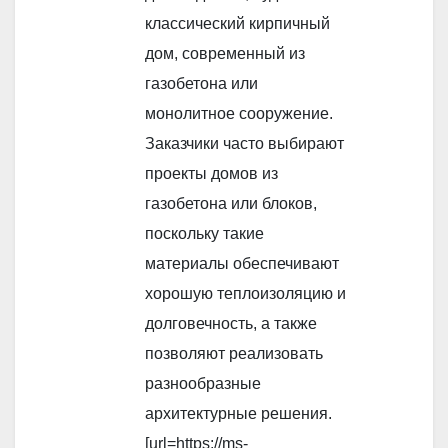
классический кирпичный
дом, современный из
газобетона или
монолитное сооружение.
Заказчики часто выбирают
проекты домов из
газобетона или блоков,
поскольку такие
материалы обеспечивают
хорошую теплоизоляцию и
долговечность, а также
позволяют реализовать
разнообразные
архитектурные решения.
[url=https://ms-