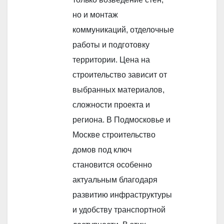
но и монтаж
коммуникаций, отделочные
работы и подготовку
территории. Цена на
строительство зависит от
выбранных материалов,
сложности проекта и
региона. В Подмосковье и
Москве строительство
домов под ключ
становится особенно
актуальным благодаря
развитию инфраструктуры
и удобству транспортной