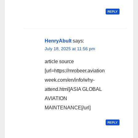
REPLY
HenryAbult
says:
July 18, 2025 at 11:56 pm
article source
[url=https://mrobeer.aviation
week.com/en/info/why-
attend.html]ASIA GLOBAL
AVIATION
MAINTENANCE[/url]
REPLY