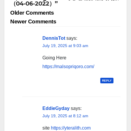
（04-06-2022）”
Comment
Older Comments
navigation
Newer Comments
DennisTot
says:
July 19, 2025 at 9:03 am
Going Here
https://malsopriqoro.com/
REPLY
EddieGyday
says:
July 19, 2025 at 8:12 am
site
https://yteralith.com