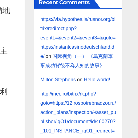
Recent Comments
辅地
https://via.hypothes.is/rusnor.org/bi
trix/redirect.php?
event1=&event2=&event3=&goto=
https://instantcasinodeutschland.d
自主
e/
on
国际视角（一） 《烏克蘭軍
事成功背後不為人知的故事》
Milton Stephens
on
Hello world!
加利
http://inec.ru/bitrix/rk.php?
goto=https://12.rospotrebnadzor.ru/
action_plans/inspection/-/asset_pu
blisher/iqO1/document/id/460270?
_101_INSTANCE_iqO1_redirect=