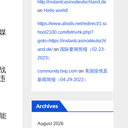
http://instantcasinodeutschland.de
on
Hello world!
https://www.allods.net/redirect/1.sc
媒
hool2100.com/bitrix/rk.php?
goto=https://instantcasinodeutschl
and.de/
on
国际要闻简报（02-23-
2023）
战
community.bvp.com
on
美国疫情及
违
新闻简报（04-29-2022）
Archives
能
August 2026