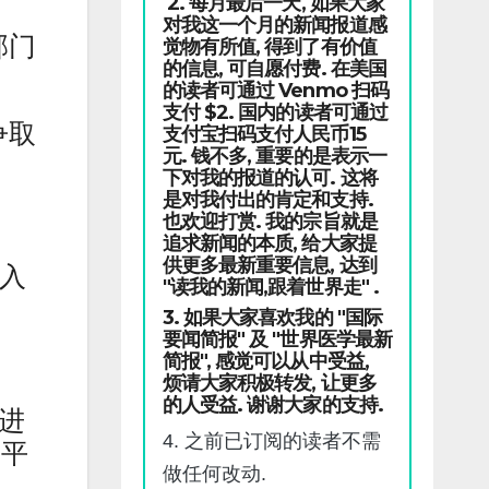
2. 每月最后一天, 如果大家
对我这一个月的新闻报道感
部门
觉物有所值, 得到了有价值
的信息, 可自愿付费. 在美国
的读者可通过 Venmo 扫码
支付 $2. 国内的读者可通过
争取
支付宝扫码支付人民币15
元. 钱不多, 重要的是表示一
下对我的报道的认可. 这将
是对我付出的肯定和支持.
也欢迎打赏. 我的宗旨就是
追求新闻的本质, 给大家提
供更多最新重要信息, 达到
续入
"读我的新闻,跟着世界走" .
3. 如果大家喜欢我的 "国际
要闻简报" 及 "世界医学最新
简报", 感觉可以从中受益,
烦请大家积极转发, 让更多
的人受益. 谢谢大家的支持.
）进
4. 之前已订阅的读者不需
着平
做任何改动.