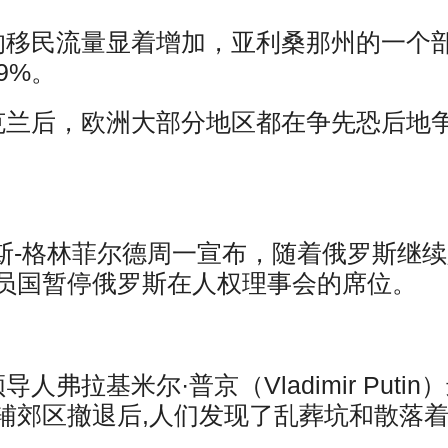
的移民流量显着增加，亚利桑那州的一个
9%。
克兰后，欧洲大部分地区都在争先恐后地
斯-格林菲尔德周一宣布，随着俄罗斯继
员国暂停俄罗斯在人权理事会的席位。
拉基米尔·普京（Vladimir Putin
辅郊区撤退后,人们发现了乱葬坑和散落