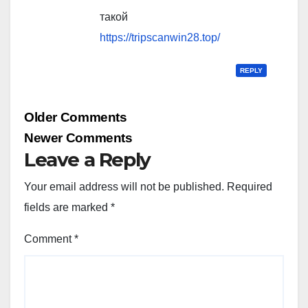
такой
https://tripscanwin28.top/
REPLY
Comment
Older Comments
navigation
Newer Comments
Leave a Reply
Your email address will not be published.
Required
fields are marked
*
Comment
*