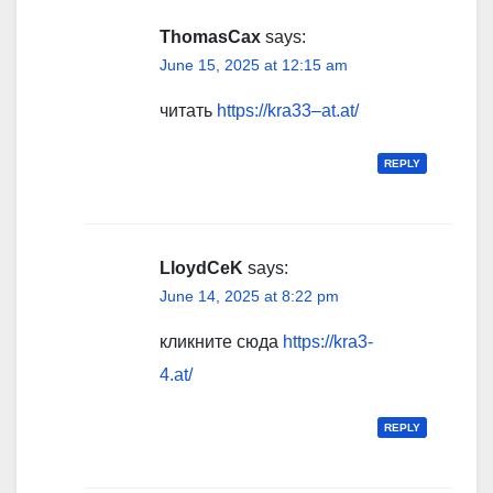
ThomasCax
says:
June 15, 2025 at 12:15 am
читать
https://kra33–at.at/
REPLY
LloydCeK
says:
June 14, 2025 at 8:22 pm
кликните сюда
https://kra3-
4.at/
REPLY