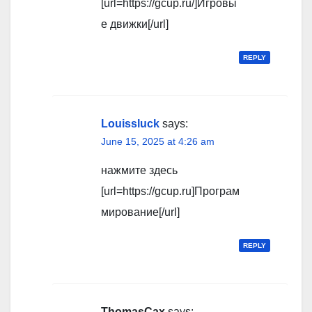
[url=https://gcup.ru/]Игровы
е движки[/url]
REPLY
Louissluck
says:
June 15, 2025 at 4:26 am
нажмите здесь
[url=https://gcup.ru]Програм
мирование[/url]
REPLY
ThomasCax
says: