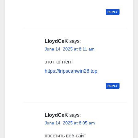
REPLY
LloydCeK
says:
June 14, 2025 at 8:11 am
этот контент
https://tripscanwin28.top
REPLY
LloydCeK
says:
June 14, 2025 at 8:05 am
посетить веб-сайт