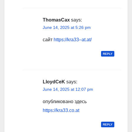
ThomasCax
says:
June 14, 2025 at 5:26 pm
сайт
https://kra33–at.at/
REPLY
LloydCeK
says:
June 14, 2025 at 12:07 pm
опубликовано здесь
https://kra33.co.at
REPLY