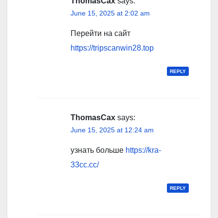
ThomasCax
says:
June 15, 2025 at 2:02 am
Перейти на сайт
https://tripscanwin28.top
REPLY
ThomasCax
says:
June 15, 2025 at 12:24 am
узнать больше
https://kra-
33cc.cc/
REPLY