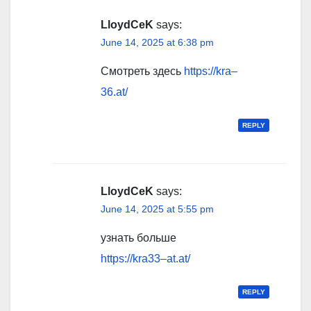
LloydCeK
says:
June 14, 2025 at 6:38 pm
Смотреть здесь
https://kra–
36.at/
REPLY
LloydCeK
says:
June 14, 2025 at 5:55 pm
узнать больше
https://kra33–at.at/
REPLY