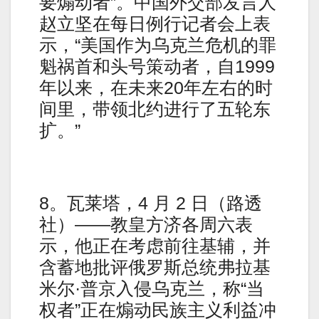
要煽动者”。中国外交部发言人
赵立坚在每日例行记者会上表
示，“美国作为乌克兰危机的罪
魁祸首和头号策动者，自1999
年以来，在未来20年左右的时
间里，带领北约进行了五轮东
扩。”
8。瓦莱塔，4 月 2 日（路透
社）——教皇方济各周六表
示，他正在考虑前往基辅，并
含蓄地批评俄罗斯总统弗拉基
米尔·普京入侵乌克兰，称“当
权者”正在煽动民族主义利益冲