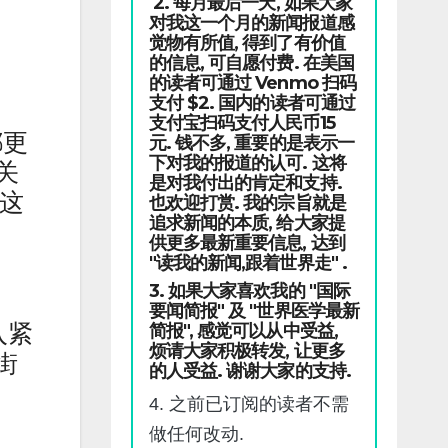
2. 每月最后一天, 如果大家
对我这一个月的新闻报道感
觉物有所值, 得到了有价值
的信息, 可自愿付费. 在美国
的读者可通过 Venmo 扫码
支付 $2. 国内的读者可通过
支付宝扫码支付人民币15
都更
元. 钱不多, 重要的是表示一
下对我的报道的认可. 这将
关
是对我付出的肯定和支持.
 这
也欢迎打赏. 我的宗旨就是
追求新闻的本质, 给大家提
供更多最新重要信息, 达到
"读我的新闻,跟着世界走" .
3. 如果大家喜欢我的 "国际
要闻简报" 及 "世界医学最新
入紧
简报", 感觉可以从中受益,
烦请大家积极转发, 让更多
街
的人受益. 谢谢大家的支持.
4. 之前已订阅的读者不需
做任何改动.