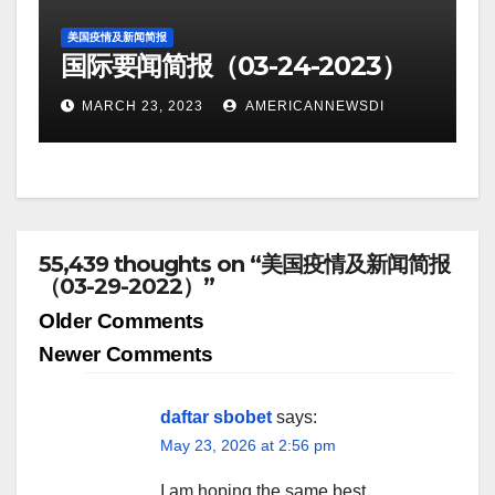
美国疫情及新闻简报
国际要闻简报（03-24-2023）
MARCH 23, 2023
AMERICANNEWSDI
55,439 thoughts on “美国疫情及新闻简报
（03-29-2022）”
Comment
Older Comments
navigation
Newer Comments
daftar sbobet
says:
May 23, 2026 at 2:56 pm
I am hoping the same best