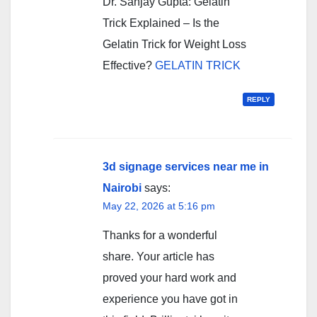
Dr. Sanjay Gupta: Gelatin
Trick Explained – Is the
Gelatin Trick for Weight Loss
Effective?
GELATIN TRICK
REPLY
3d signage services near me in
Nairobi
says:
May 22, 2026 at 5:16 pm
Thanks for a wonderful
share. Your article has
proved your hard work and
experience you have got in