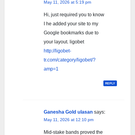
May 11, 2026 at 5:19 pm
Hi, just required you to know
I he added your site to my
Google bookmarks due to
your layout. ligobet
http://ligobet-
tr.com/category/ligobet/?
amp=1
REPLY
Ganesha Gold ulasan
says:
May 11, 2026 at 12:10 pm
Mid-stake bands proved the