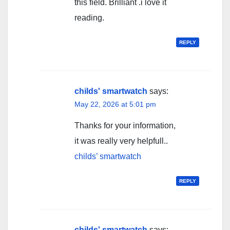
this field. Brilliant .i love it
reading.
REPLY
childs' smartwatch
says:
May 22, 2026 at 5:01 pm
Thanks for your information,
it was really very helpfull..
childs’ smartwatch
REPLY
childs' smartwatch
says: