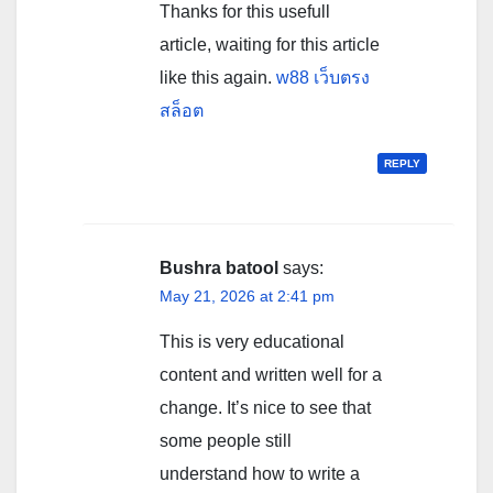
Thanks for this usefull
article, waiting for this article
like this again.
w88 เว็บตรง
สล็อต
REPLY
Bushra batool
says:
May 21, 2026 at 2:41 pm
This is very educational
content and written well for a
change. It’s nice to see that
some people still
understand how to write a