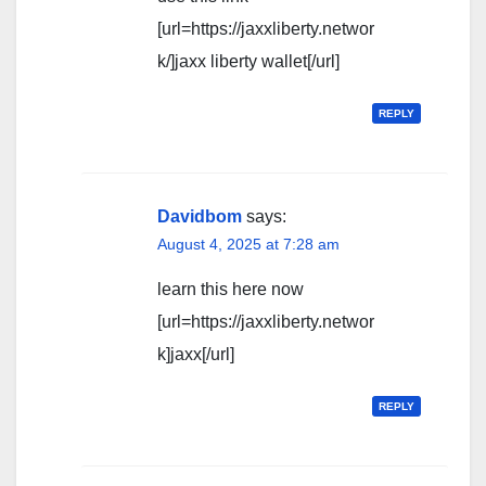
[url=https://jaxxliberty.networ
k/]jaxx liberty wallet[/url]
REPLY
Davidbom
says:
August 4, 2025 at 7:28 am
learn this here now
[url=https://jaxxliberty.networ
k]jaxx[/url]
REPLY