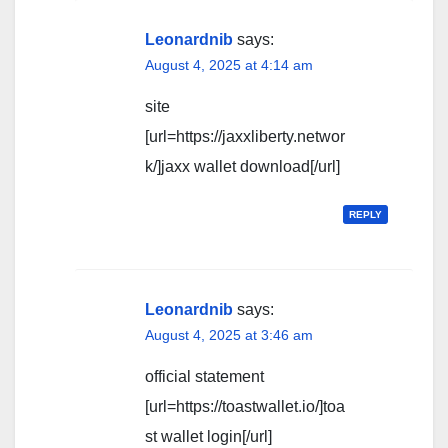
Leonardnib
says:
August 4, 2025 at 4:14 am
site
[url=https://jaxxliberty.networ
k/]jaxx wallet download[/url]
REPLY
Leonardnib
says:
August 4, 2025 at 3:46 am
official statement
[url=https://toastwallet.io/]toa
st wallet login[/url]