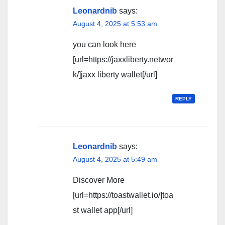
Leonardnib
says:
August 4, 2025 at 5:53 am
you can look here
[url=https://jaxxliberty.networ
k/]jaxx liberty wallet[/url]
REPLY
Leonardnib
says:
August 4, 2025 at 5:49 am
Discover More
[url=https://toastwallet.io/]toa
st wallet app[/url]