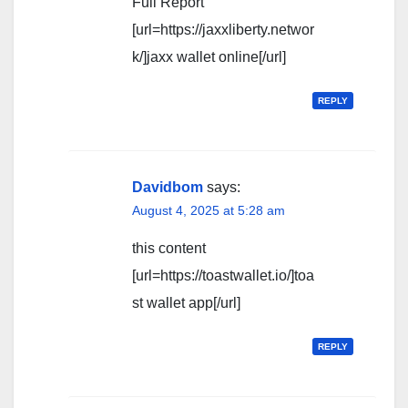
Full Report
[url=https://jaxxliberty.networ
k/]jaxx wallet online[/url]
REPLY
Davidbom
says:
August 4, 2025 at 5:28 am
this content
[url=https://toastwallet.io/]toa
st wallet app[/url]
REPLY