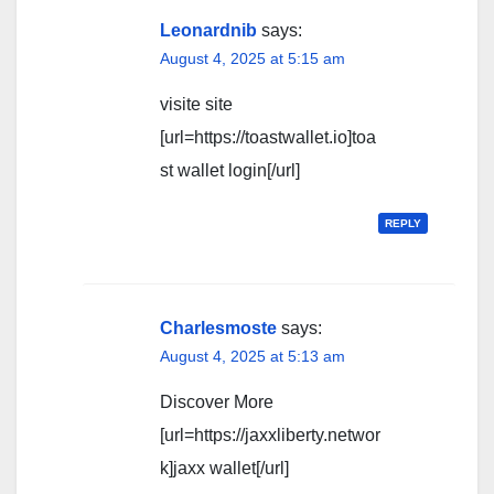
Leonardnib
says:
August 4, 2025 at 5:15 am
visite site
[url=https://toastwallet.io]toa
st wallet login[/url]
REPLY
Charlesmoste
says:
August 4, 2025 at 5:13 am
Discover More
[url=https://jaxxliberty.networ
k]jaxx wallet[/url]