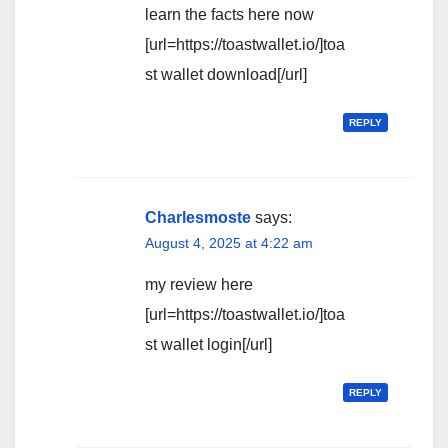
learn the facts here now
[url=https://toastwallet.io/]toa
st wallet download[/url]
REPLY
Charlesmoste
says:
August 4, 2025 at 4:22 am
my review here
[url=https://toastwallet.io/]toa
st wallet login[/url]
REPLY