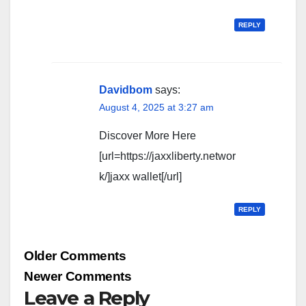
REPLY
Davidbom
says:
August 4, 2025 at 3:27 am
Discover More Here
[url=https://jaxxliberty.networ
k/]jaxx wallet[/url]
REPLY
Comment
Older Comments
navigation
Newer Comments
Leave a Reply