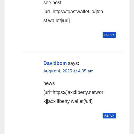
see post
[url=https://toastwallet.io/]toa
st wallet[/url]
REPLY
Davidbom
says:
August 4, 2025 at 4:35 am
news
[url=https://jaxxliberty.networ
k]jaxx liberty wallet[/url]
REPLY