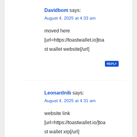
Davidbom
says:
August 4, 2025 at 4:33 am
moved here
[url=https://toastwallet.io]toa
st wallet website[/url]
REPLY
Leonardnib
says:
August 4, 2025 at 4:31 am
website link
[url=https://toastwallet.io/]toa
st wallet xrp[/url]