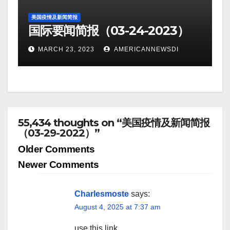
美国疫情及新闻简报
国际要闻简报（03-24-2023）
MARCH 23, 2023
AMERICANNEWSDI
55,434 thoughts on “美国疫情及新闻简报
（03-29-2022）”
Comment
Older Comments
navigation
Newer Comments
Charlesmoste
says:
August 4, 2025 at 7:37 am
use this link