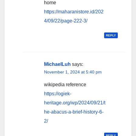
home
https://maharanistore.id/202
4/09/22/page-222-3/
REPLY
MichaelLuh
says:
November 1, 2024 at 5:40 pm
wikipedia reference
https://ogiek-
heritage.org/wp/2024/09/21/t
he-abacus-a-brief-history-6-
2/
REPLY