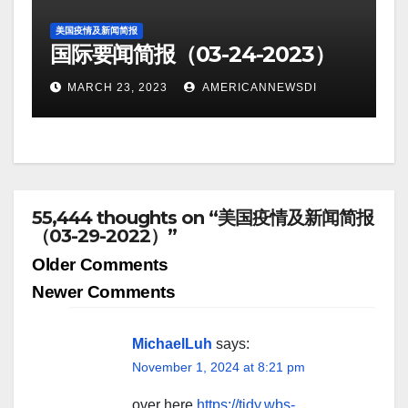
美国疫情及新闻简报
国际要闻简报（03-24-2023）
MARCH 23, 2023
AMERICANNEWSDI
55,444 thoughts on “美国疫情及新闻简报
（03-29-2022）”
Comment
Older Comments
navigation
Newer Comments
MichaelLuh
says:
November 1, 2024 at 8:21 pm
over here
https://tidy.wbs-