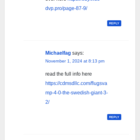
dvp.pro/page-87-9/
REPLY
Michaelfag
says:
November 1, 2024 at 8:13 pm
read the full info here
https://cdmsdllc.com/flugsva
mp-4-0-the-swedish-giant-3-
2/
REPLY