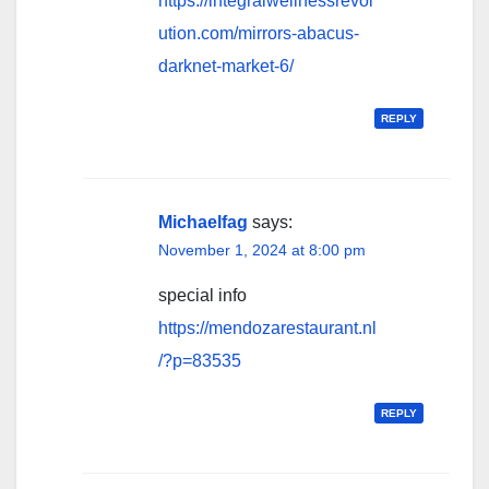
https://integralwellnessrevol
ution.com/mirrors-abacus-
darknet-market-6/
REPLY
Michaelfag
says:
November 1, 2024 at 8:00 pm
special info
https://mendozarestaurant.nl
/?p=83535
REPLY