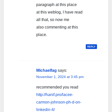
paragraph at this place
at this weblog, I have read
all that, so now me
also commenting at this
place.
REPLY
Michaelfag
says:
November 1, 2024 at 3:45 pm
recommended you read
http://hanif.pro/lacee-
carmon-johnson-ph-d-on-
linkedin-4/