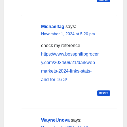
Michaelfag
says:
November 1, 2024 at 5:20 pm
check my reference
https://www.bossphilipgrocer
y.com/2024/09/21/darkweb-
markets-2024-links-stats-
and-tor-16-3/
REPLY
WayneUnova
says: