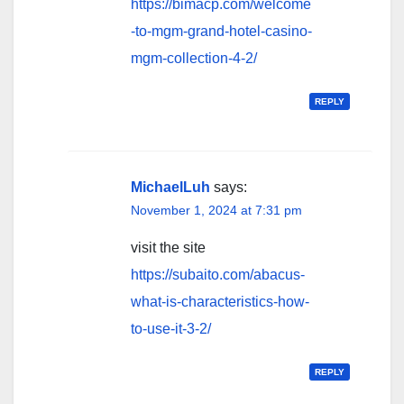
https://bimacp.com/welcome
-to-mgm-grand-hotel-casino-
mgm-collection-4-2/
REPLY
MichaelLuh
says:
November 1, 2024 at 7:31 pm
visit the site
https://subaito.com/abacus-
what-is-characteristics-how-
to-use-it-3-2/
REPLY