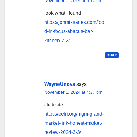
November 1, 2024 at 5:12 pm
look what i found
https://jonmiksanek.com/foo
d-in-focus-abacus-bar-
kitchen-7-2/
REPLY
WayneUnova
says:
November 1, 2024 at 4:27 pm
click site
https://eefri.org/mgm-grand-
market-link-honest-market-
review-2024-3-3/