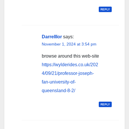
REPLY
Darrelllor
says:
November 1, 2024 at 3:54 pm
browse around this web-site
https://wylderides.co.uk/202
4/09/21/professor-joseph-
fan-university-of-
queensland-8-2/
REPLY