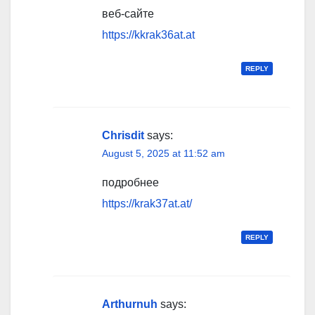
веб-сайте
https://kkrak36at.at
REPLY
Chrisdit
says:
August 5, 2025 at 11:52 am
подробнее
https://krak37at.at/
REPLY
Arthurnuh
says: