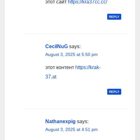
этот сайт
https://kra37cc.cc/
REPLY
CecilNuG
says:
August 3, 2025 at 5:50 pm
этот контент
https://krak-
37.at
REPLY
Nathanexpig
says:
August 3, 2025 at 4:51 pm