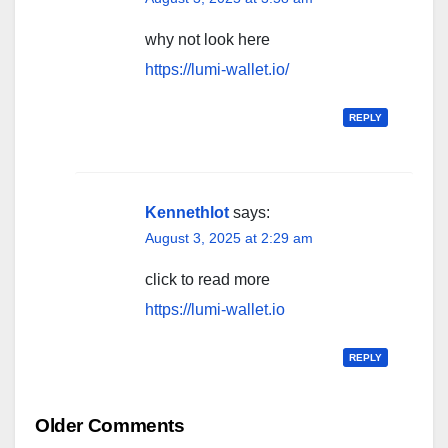
why not look here
https://lumi-wallet.io/
REPLY
Kennethlot
says:
August 3, 2025 at 2:29 am
click to read more
https://lumi-wallet.io
REPLY
Comment
Older Comments
navigation