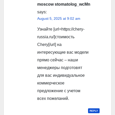
moscow stomatolog_wcMn
says:
August 5, 2025 at 9:02 am
Узнайте [url=https://chery-
russia.ru/]стоимость
Chery[/url] на
интересующие вас модели
прямо сейчас – наши
менеджеры подготовят
для вас индивидуальное
коммерческое
предложение с учетом
всех пожеланий.
REPLY