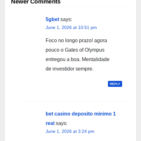
navigation
Newer Comments
5gbet
says:
June 1, 2026 at 10:51 pm
Foco no longo prazo! agora
pouco o Gates of Olympus
entregou a boa. Mentalidade
de investidor sempre.
REPLY
bet casino deposito minimo 1
real
says:
June 1, 2026 at 3:24 pm