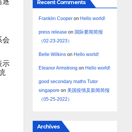
追逐
Recent Comments
Franklin Cooper
on
Hello world!
press release
on
国际要闻简报
系会
（02-23-2023）
Belle Wilkins
on
Hello world!
表示
Eleanor Armstrong
on
Hello world!
统
good secondary maths Tutor
singapore
on
美国疫情及新闻简报
（05-25-2022）
Archives