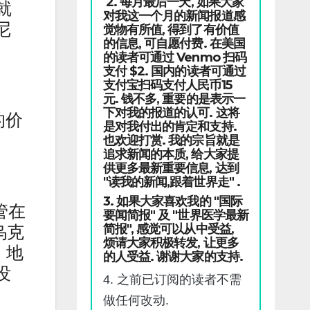
2. 每月最后一天, 如果大家
就
对我这一个月的新闻报道感
尼
觉物有所值, 得到了有价值
的信息, 可自愿付费. 在美国
的读者可通过 Venmo 扫码
支付 $2. 国内的读者可通过
支付宝扫码支付人民币15
元. 钱不多, 重要的是表示一
下对我的报道的认可. 这将
的价
是对我付出的肯定和支持.
也欢迎打赏. 我的宗旨就是
追求新闻的本质, 给大家提
供更多最新重要信息, 达到
"读我的新闻,跟着世界走" .
3. 如果大家喜欢我的 "国际
管在
要闻简报" 及 "世界医学最新
简报", 感觉可以从中受益,
乌克
烦请大家积极转发, 让更多
 地
的人受益. 谢谢大家的支持.
没
4. 之前已订阅的读者不需
做任何改动.