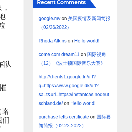
Recent Comments
象，
地
google.mv
on
美国疫情及新闻简报
粒
（02/26/2022）
Rhoda Atkins
on
Hello world!
come com dream11
on
国际视角
军队
（12）《波士顿国际音乐大赛》
http://clients1.google.tn/url?
q=https://www.google.dk/url?
摧
sa=t&url=https://instantcasinodeut
schland.de/
on
Hello world!
战略
purchase Ielts certificate
on
国际要
我们
闻简报（02-23-2023）
”