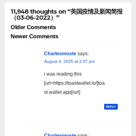
11,948 thoughts on “美国疫情及新闻简报
（03-06-2022）”
Comment
Older Comments
navigation
Newer Comments
Charlesmoste
says:
August 4, 2025 at 2:07 pm
i was reading this
[url=https://toastwallet.io/]toa
st wallet app[/url]
REPLY
Charlesmoste
says: