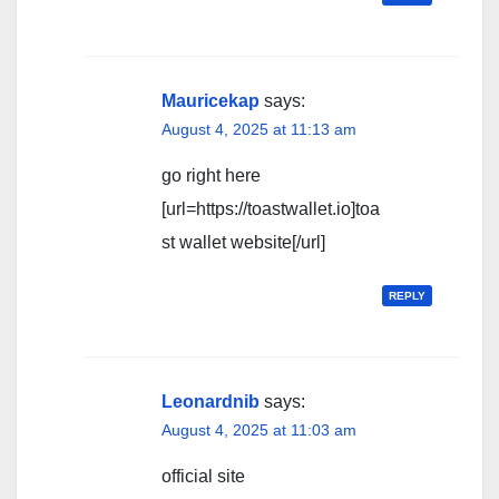
Mauricekap
says:
August 4, 2025 at 11:13 am
go right here
[url=https://toastwallet.io]toa
st wallet website[/url]
REPLY
Leonardnib
says:
August 4, 2025 at 11:03 am
official site