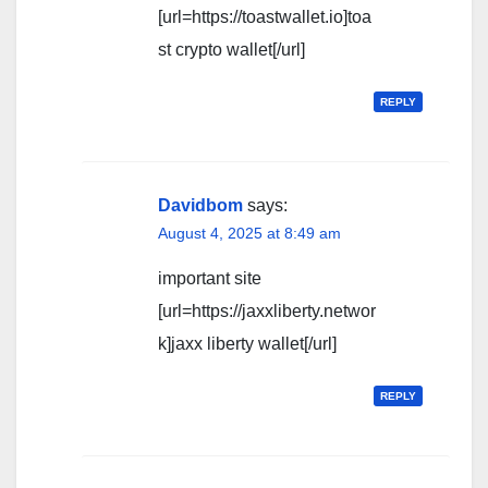
[url=https://toastwallet.io]toa
st crypto wallet[/url]
REPLY
Davidbom
says:
August 4, 2025 at 8:49 am
important site
[url=https://jaxxliberty.networ
k]jaxx liberty wallet[/url]
REPLY