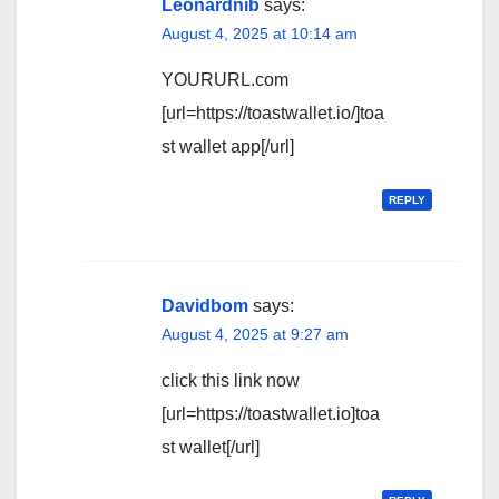
Leonardnib
says:
August 4, 2025 at 10:14 am
YOURURL.com
[url=https://toastwallet.io/]toa
st wallet app[/url]
REPLY
Davidbom
says:
August 4, 2025 at 9:27 am
click this link now
[url=https://toastwallet.io]toa
st wallet[/url]