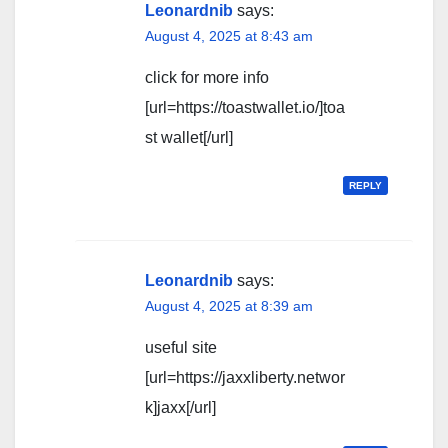
Leonardnib
says:
August 4, 2025 at 8:43 am
click for more info
[url=https://toastwallet.io/]toa
st wallet[/url]
REPLY
Leonardnib
says:
August 4, 2025 at 8:39 am
useful site
[url=https://jaxxliberty.networ
k]jaxx[/url]