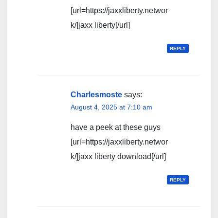
[url=https://jaxxliberty.networ
k/]jaxx liberty[/url]
REPLY
Charlesmoste
says:
August 4, 2025 at 7:10 am
have a peek at these guys
[url=https://jaxxliberty.networ
k/]jaxx liberty download[/url]
REPLY