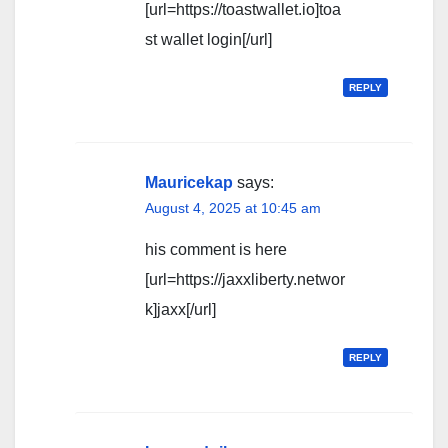
[url=https://toastwallet.io]toa
st wallet login[/url]
REPLY
Mauricekap
says:
August 4, 2025 at 10:45 am
his comment is here
[url=https://jaxxliberty.networ
k]jaxx[/url]
REPLY