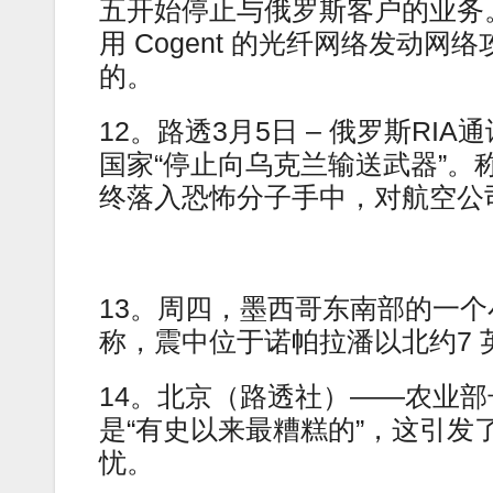
五开始停止与俄罗斯客户的业务
用 Cogent 的光纤网络发动
的。
12。路透3月5日 – 俄罗斯R
国家“停止向乌克兰输送武器”
终落入恐怖分子手中，对航空公
13。周四，墨西哥东南部的一个小
称，震中位于诺帕拉潘以北约7 英里
14。北京（路透社）——农业
是“有史以来最糟糕的”，这引
忧。