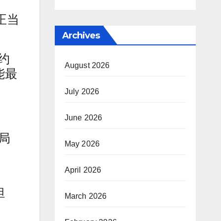
利
正当
Archives
约
August 2026
能最
July 2026
June 2026
局
May 2026
April 2026
担
March 2026