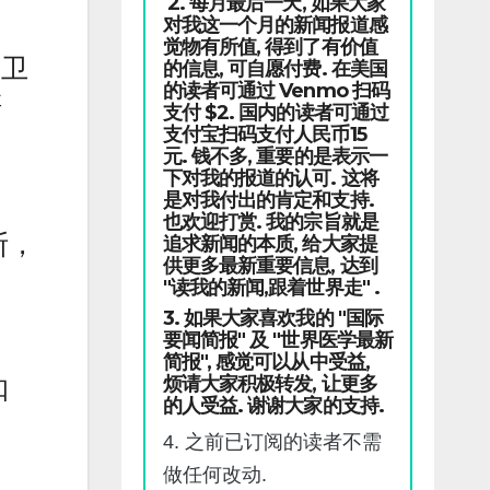
2. 每月最后一天, 如果大家
对我这一个月的新闻报道感
觉物有所值, 得到了有价值
网卫
的信息, 可自愿付费. 在美国
的读者可通过 Venmo 扫码
样
支付 $2. 国内的读者可通过
支付宝扫码支付人民币15
元. 钱不多, 重要的是表示一
下对我的报道的认可. 这将
是对我付出的肯定和支持.
也欢迎打赏. 我的宗旨就是
斯，
追求新闻的本质, 给大家提
供更多最新重要信息, 达到
"读我的新闻,跟着世界走" .
3. 如果大家喜欢我的 "国际
要闻简报" 及 "世界医学最新
简报", 感觉可以从中受益,
烦请大家积极转发, 让更多
扣
的人受益. 谢谢大家的支持.
4. 之前已订阅的读者不需
做任何改动.