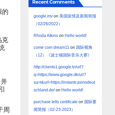
Recent Comments
源的
google.mv
on
美国疫情及新闻简报
。
（02/26/2022）
Rhoda Atkins
on
Hello world!
乌克
统
come com dream11
on
国际视角
（12）《波士顿国际音乐大赛》
http://clients1.google.tn/url?
q=https://www.google.dk/url?
，并
sa=t&url=https://instantcasinodeut
引
schland.de/
on
Hello world!
purchase Ielts certificate
on
国际要
 于周
闻简报（02-23-2023）