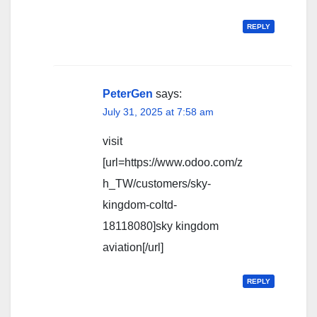
REPLY
PeterGen
says:
July 31, 2025 at 7:58 am
visit
[url=https://www.odoo.com/z
h_TW/customers/sky-
kingdom-coltd-
18118080]sky kingdom
aviation[/url]
REPLY