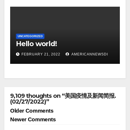
UNCATEGORIZED
Hello world!
FEBRUARY 21, 2022
AMERICANNEWSDI
9,109 thoughts on “美国疫情及新闻简报.
(02/27/2022)”
Comment
Older Comments
navigation
Newer Comments