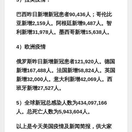
巴西昨日新增新冠患者
90,436
人；哥伦比
亚新增
2,159人。阿根廷新增9,487人。智
利新增31,978人。墨西哥新增15,638人。
4
）欧洲疫情
俄罗斯昨日新增新冠患者
121,920
人。德国
新增
167,488
人。法国新增
58,824
人。英国
新增
32,000
人。意大利新增
42,069
人。西
班牙新增
27,527
人。
5
）全球新冠总感染人数为
434,097,166
人。总死亡人数为
5,943,604
人。
以上是今天美国疫情及新闻简报，供大家