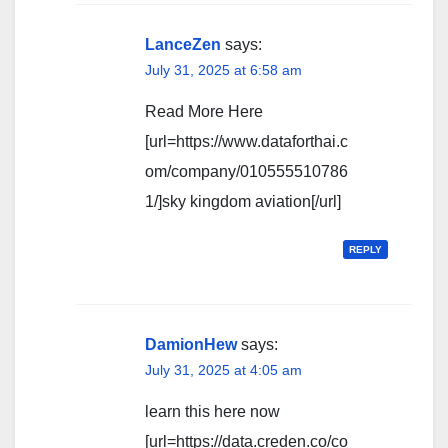
LanceZen
says:
July 31, 2025 at 6:58 am
Read More Here
[url=https://www.dataforthai.c
om/company/010555510786
1/]sky kingdom aviation[/url]
REPLY
DamionHew
says:
July 31, 2025 at 4:05 am
learn this here now
[url=https://data.creden.co/co