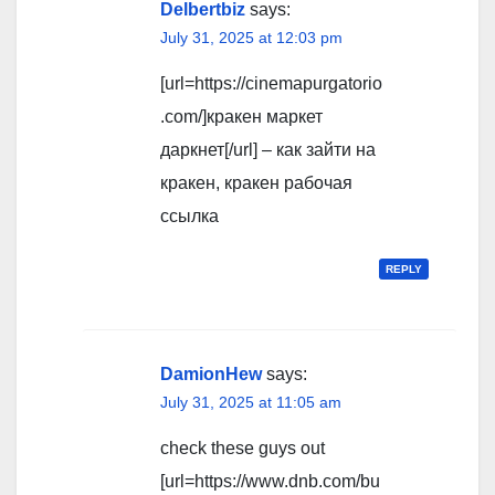
Delbertbiz
says:
July 31, 2025 at 12:03 pm
[url=https://cinemapurgatorio
.com/]кракен маркет
даркнет[/url] – как зайти на
кракен, кракен рабочая
ссылка
REPLY
DamionHew
says:
July 31, 2025 at 11:05 am
check these guys out
[url=https://www.dnb.com/bu