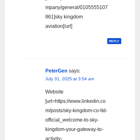
mpany/general/0105555107
861]sky kingdom
aviation[/url]
REPLY
PeterGen
says:
July 31, 2025 at 3:54 am
Website
[url=https://www.linkedin.co
m/posts/sky-kingdom-co-ltd-
official_welcome-to-sky-
kingdom-your-gateway-to-
activity-