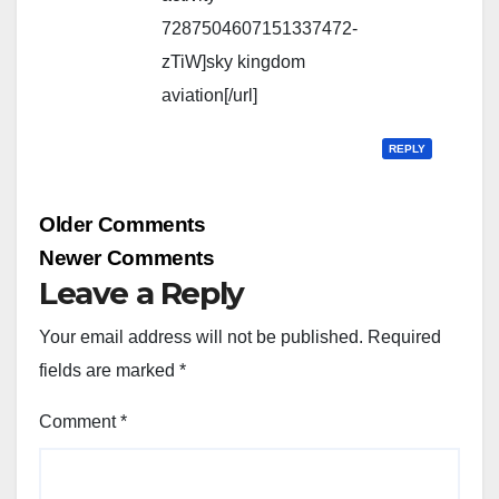
7287504607151337472-
zTiW]sky kingdom
aviation[/url]
REPLY
Comment
Older Comments
navigation
Newer Comments
Leave a Reply
Your email address will not be published.
Required
fields are marked
*
Comment
*