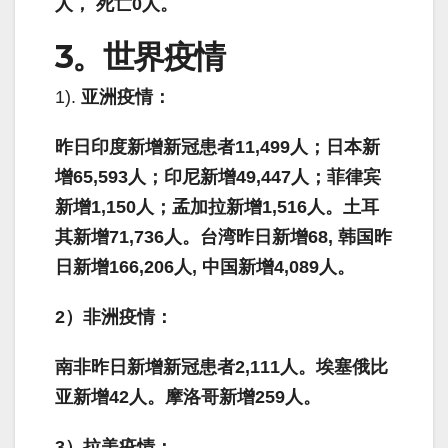
人，
死亡
0
人。
3。世界疫情
1).
亚洲疫情：
昨日印度新增新冠患者
11,499人；日本新
增65,593人；印尼新增
49,447
人
；菲律宾
新增
1,150人；孟加拉新增
1,516
人。
土耳
其新增
71,736
人。台湾昨日新增
68,
韩国昨
日新增
166,206
人
,
中国新增
4,089
人。
2
）非洲疫情：
南非昨日新增新冠患者
2,111
人。埃塞俄比
亚新增
42
人。摩洛哥新增
259
人。
3
）拉美疫情：