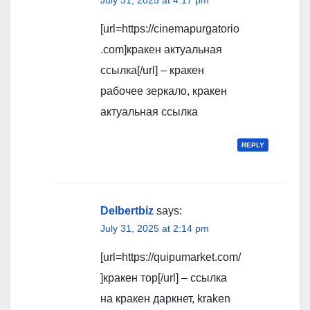
[url=https://cinemapurgatorio
.com]кракен актуальная
ссылка[/url] – кракен
рабочее зеркало, кракен
актуальная ссылка
REPLY
Delbertbiz
says:
July 31, 2025 at 2:14 pm
[url=https://quipumarket.com/
]кракен тор[/url] – ссылка
на кракен даркнет, kraken