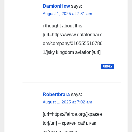
DamionHew
says:
August 1, 2025 at 7:31 am
i thought about this
[url=https://www.dataforthai.c
om/company/010555510786
1/]sky kingdom aviation[/url]
REPLY
Robertbrara
says:
August 1, 2025 at 7:02 am
[url=https://fairoa.org/]кракен
tor[/url] – кракен сайт, как
зайти на кракен