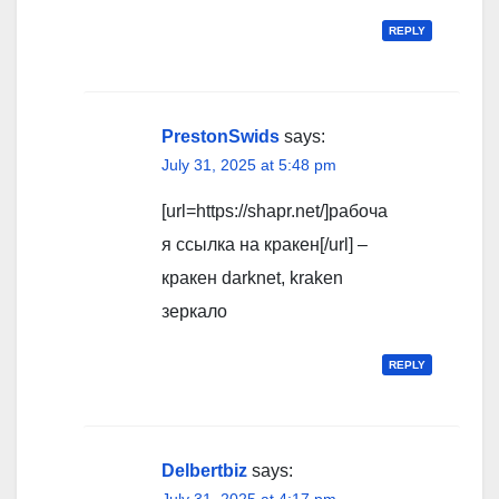
REPLY
PrestonSwids
says:
July 31, 2025 at 5:48 pm
[url=https://shapr.net/]рабоча
я ссылка на кракен[/url] –
кракен darknet, kraken
зеркало
REPLY
Delbertbiz
says:
July 31, 2025 at 4:17 pm