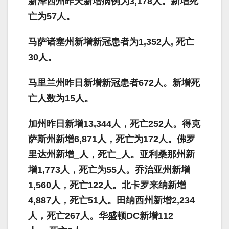
新泽西州昨天新增病例为
3,178
人。新增死
亡为
57
人。
马萨诸塞州新增新冠患者为
1,352
人
,
死亡
30
人。
马里兰州昨日新增新冠患者
672
人。新增死
亡人数为
15
人。
加州昨日新增
13,344
人，死亡
252
人。得克
萨斯州新增
6,871
人，死亡为
172
人。佛罗
里达州新增
_
人，死亡
_
人。亚利桑那州新
增
1,773
人，死亡为
55
人。乔治亚州新增
1,560
人，死亡
122
人。北卡罗来纳新增
4,887
人，死亡
51
人。田纳西州新增
2,234
人，死亡
267
人。华盛顿
DC
新增
112