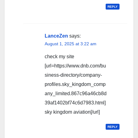
REPLY
LanceZen
says:
August 1, 2025 at 3:22 am
check my site
[url=https://www.dnb.com/bu
siness-directory/company-
profiles.sky_kingdom_comp
any_limited.867c96a46cb8d
39af1402bf74c6d7983.html]
sky kingdom aviation[/url]
REPLY