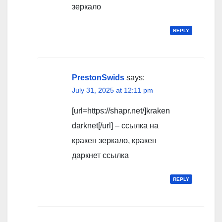
зеркало
REPLY
PrestonSwids
says:
July 31, 2025 at 12:11 pm
[url=https://shapr.net/]kraken
darknet[/url] – ссылка на
кракен зеркало, кракен
даркнет ссылка
REPLY