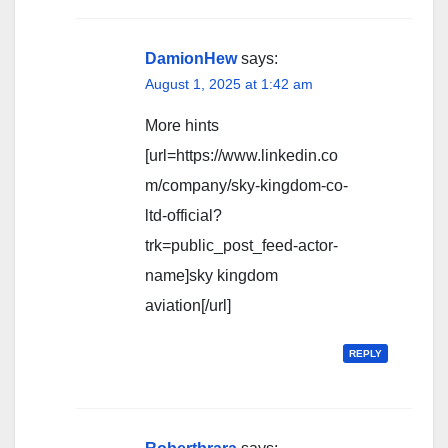
DamionHew
says:
August 1, 2025 at 1:42 am
More hints
[url=https://www.linkedin.co
m/company/sky-kingdom-co-
ltd-official?
trk=public_post_feed-actor-
name]sky kingdom
aviation[/url]
REPLY