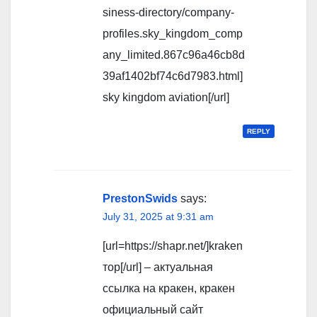
siness-directory/company-
profiles.sky_kingdom_comp
any_limited.867c96a46cb8d
39af1402bf74c6d7983.html]
sky kingdom aviation[/url]
REPLY
PrestonSwids
says:
July 31, 2025 at 9:31 am
[url=https://shapr.net/]kraken
тор[/url] – актуальная
ссылка на кракен, кракен
официальный сайт