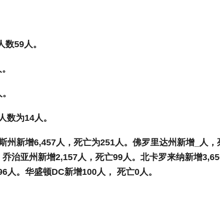
人数
59
人。
人。
人。
人数为
14
人。
斯州新增
6,457
人，死亡为
251
人。佛罗里达州新增
_
人，
。乔治亚州新增
2,157
人，死亡
99
人。北卡罗来纳新增
3,65
96
人。华盛顿
DC
新增
100
人，
死亡
0
人。