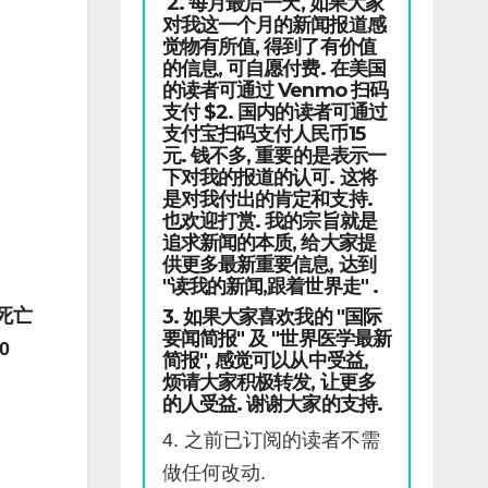
2. 每月最后一天, 如果大家
对我这一个月的新闻报道感
觉物有所值, 得到了有价值
的信息, 可自愿付费. 在美国
的读者可通过 Venmo 扫码
支付 $2. 国内的读者可通过
支付宝扫码支付人民币15
元. 钱不多, 重要的是表示一
下对我的报道的认可. 这将
是对我付出的肯定和支持.
也欢迎打赏. 我的宗旨就是
追求新闻的本质, 给大家提
供更多最新重要信息, 达到
"读我的新闻,跟着世界走" .
死亡
3. 如果大家喜欢我的 "国际
要闻简报" 及 "世界医学最新
0
简报", 感觉可以从中受益,
烦请大家积极转发, 让更多
的人受益. 谢谢大家的支持.
4. 之前已订阅的读者不需
做任何改动.