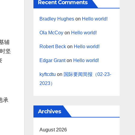
Recent Comments
Bradley Hughes
on
Hello world!
Ola McCoy
on
Hello world!
基辅
Robert Beck
on
Hello world!
同时坚
丧
Edgar Grant
on
Hello world!
kyftcdtu
on
国际要闻简报（02-23-
2023）
竞选承
Archives
August 2026