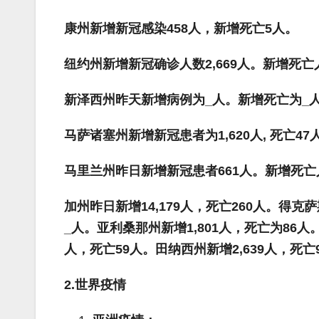
康州新增新冠感染
458
人，新增死亡
5
人。
纽约州新增新冠确诊人数
2,669
人。新增死亡
新泽西州昨天新增病例为
_
人。新增死亡为
_
马萨诸塞州新增新冠患者为
1,620
人
,
死亡
47
马里兰州昨日新增新冠患者
661
人。新增死亡
加州昨日新增
14,179
人，死亡
260
人。得克萨
_
人。亚利桑那州新增
1,801
人，死亡为
86
人
人，死亡
59
人。田纳西州新增
2,639
人，死亡
2.
世界疫情