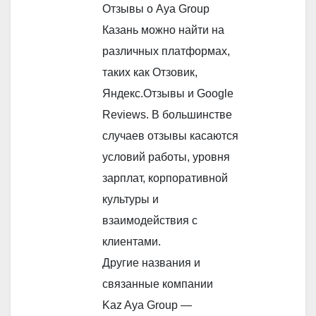
Отзывы о Aya Group
Казань можно найти на
различных платформах,
таких как Отзовик,
Яндекс.Отзывы и Google
Reviews. В большинстве
случаев отзывы касаются
условий работы, уровня
зарплат, корпоративной
культуры и
взаимодействия с
клиентами.
Другие названия и
связанные компании
Kaz Aya Group —