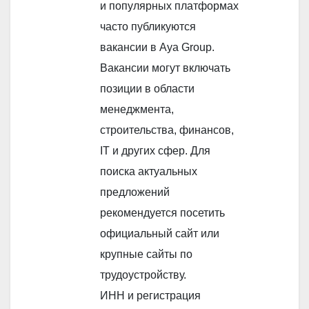
и популярных платформах
часто публикуются
вакансии в Aya Group.
Вакансии могут включать
позиции в области
менеджмента,
строительства, финансов,
IT и других сфер. Для
поиска актуальных
предложений
рекомендуется посетить
официальный сайт или
крупные сайты по
трудоустройству.
ИНН и регистрация