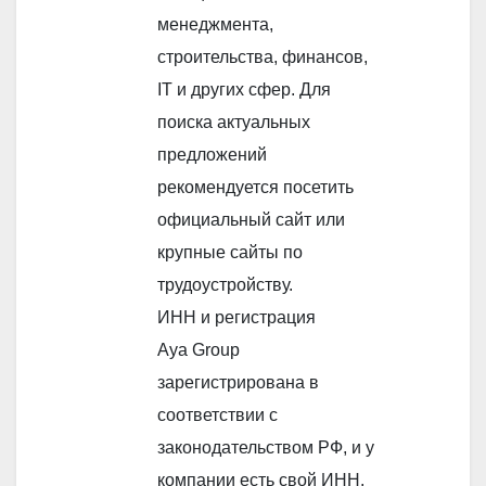
менеджмента,
строительства, финансов,
IT и других сфер. Для
поиска актуальных
предложений
рекомендуется посетить
официальный сайт или
крупные сайты по
трудоустройству.
ИНН и регистрация
Aya Group
зарегистрирована в
соответствии с
законодательством РФ, и у
компании есть свой ИНН.