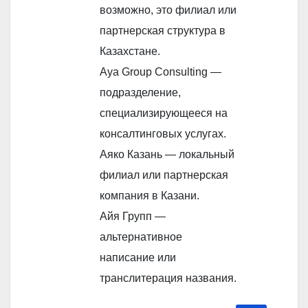
возможно, это филиал или
партнерская структура в
Казахстане.
Aya Group Consulting —
подразделение,
специализирующееся на
консалтинговых услугах.
Аяко Казань — локальный
филиал или партнерская
компания в Казани.
Айя Групп —
альтернативное
написание или
транслитерация названия.