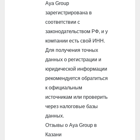
Aya Group
зарегистрирована в
соответствии с
законодательством РФ, и у
компании есть свой ИНН.
Для получения точных
данных о регистрации и
юридической информации
рекомендуется обратиться
к официальным
источникам или проверить
через налоговые базы
данных.
Отзывы о Aya Group в
Казани