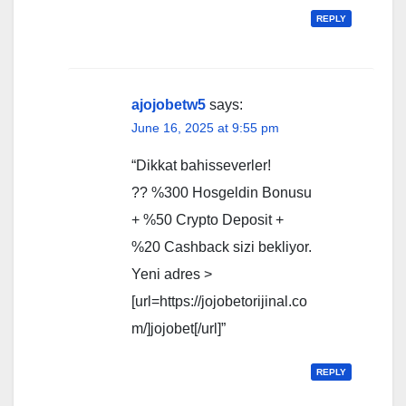
REPLY
ajojobetw5
says:
June 16, 2025 at 9:55 pm
“Dikkat bahisseverler!
?? %300 Hosgeldin Bonusu
+ %50 Crypto Deposit +
%20 Cashback sizi bekliyor.
Yeni adres >
[url=https://jojobetorijinal.co
m/]jojobet[/url]”
REPLY