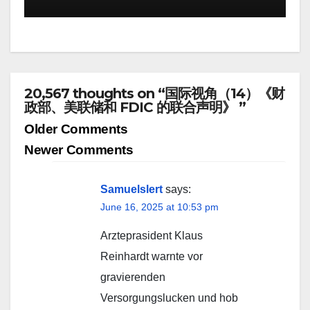
20,567 thoughts on “国际视角（14）《财
政部、美联储和 FDIC 的联合声明》 ”
Comment
Older Comments
navigation
Newer Comments
Samuelslert
says:
June 16, 2025 at 10:53 pm
Arzteprasident Klaus
Reinhardt warnte vor
gravierenden
Versorgungslucken und hob