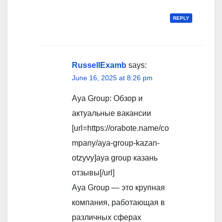
REPLY
RussellExamb
says:
June 16, 2025 at 8:26 pm
Aya Group: Обзор и
актуальные вакансии
[url=https://orabote.name/co
mpany/aya-group-kazan-
otzyvy]aya group казань
отзывы[/url]
Aya Group — это крупная
компания, работающая в
различных сферах