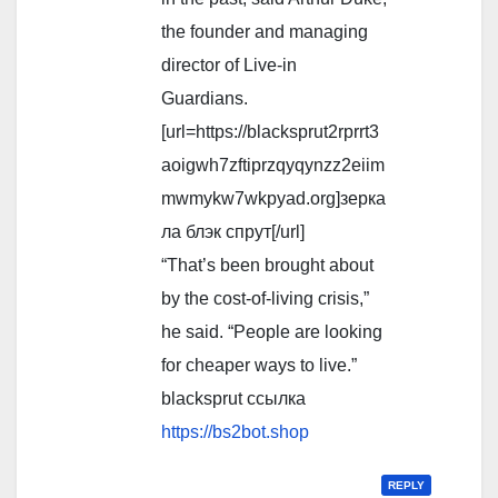
the founder and managing
director of Live-in
Guardians.
[url=https://blacksprut2rprrt3
aoigwh7zftiprzqyqynzz2eiim
mwmykw7wkpyad.org]зерка
ла блэк спрут[/url]
“That’s been brought about
by the cost-of-living crisis,”
he said. “People are looking
for cheaper ways to live.”
blacksprut ссылка
https://bs2bot.shop
REPLY