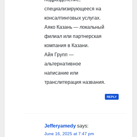
специализирующееся на
консалтинговых услугах.
Аяко Казань — локальный
филиал или партнерская
компания в Казани.
Айя Групп —
альтернативное
написание или
транслитерация названия.
REPLY
Jefferyamedy
says:
June 16, 2025 at 7:47 pm