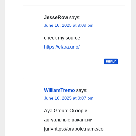
JesseRow
says:
June 16, 2025 at 9:09 pm
check my source
https://elara.uno/
REPLY
WilliamTremo
says:
June 16, 2025 at 9:07 pm
Aya Group: Обзор и
актуальные вакансии
[url=https://orabote.name/co