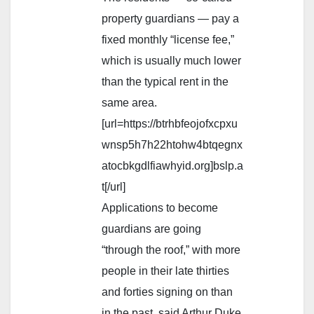
property guardians — pay a
fixed monthly “license fee,”
which is usually much lower
than the typical rent in the
same area.
[url=https://btrhbfeojofxcpxu
wnsp5h7h22htohw4btqegnx
atocbkgdlfiawhyid.org]bslp.a
t[/url]
Applications to become
guardians are going
“through the roof,” with more
people in their late thirties
and forties signing on than
in the past, said Arthur Duke,