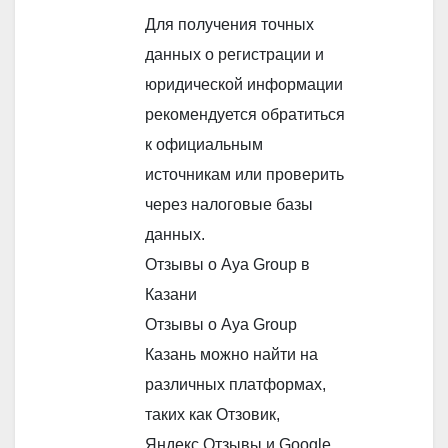
Для получения точных
данных о регистрации и
юридической информации
рекомендуется обратиться
к официальным
источникам или проверить
через налоговые базы
данных.
Отзывы о Aya Group в
Казани
Отзывы о Aya Group
Казань можно найти на
различных платформах,
таких как Отзовик,
Яндекс.Отзывы и Google