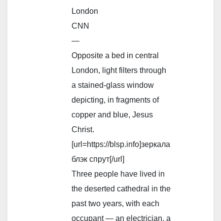
London
CNN
—
Opposite a bed in central
London, light filters through
a stained-glass window
depicting, in fragments of
copper and blue, Jesus
Christ.
[url=https://blsp.info]зеркала
блэк спрут[/url]
Three people have lived in
the deserted cathedral in the
past two years, with each
occupant — an electrician, a