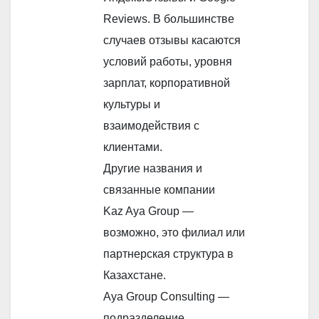
Reviews. В большинстве
случаев отзывы касаются
условий работы, уровня
зарплат, корпоративной
культуры и
взаимодействия с
клиентами.
Другие названия и
связанные компании
Kaz Aya Group —
возможно, это филиал или
партнерская структура в
Казахстане.
Aya Group Consulting —
подразделение,