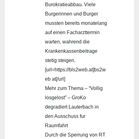
Burokratieabbau. Viele
Burgerinnen und Burger
mussten bereits monatelang
auf einen Facharzttermin
warten, wahrend die
Krankenkassenbeitrage
stetig steigen.
[url=https://bls2web.at]bs2w
eb at[/url]
Mehr zum Thema – “Vollig
losgelost” – GroKo
degradiert Lauterbach in
den Ausschuss fur
Raumfahrt
Durch die Sperrung von RT