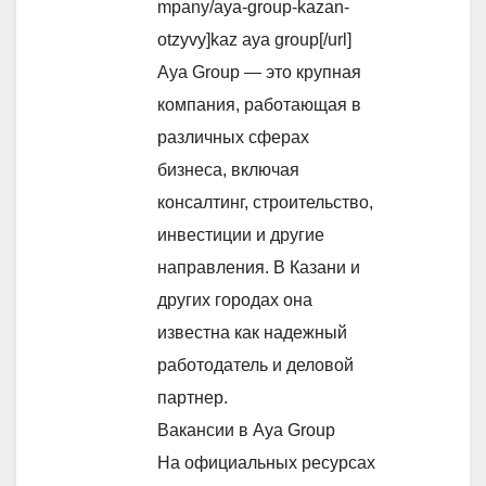
mpany/aya-group-kazan-
otzyvy]kaz aya group[/url]
Aya Group — это крупная
компания, работающая в
различных сферах
бизнеса, включая
консалтинг, строительство,
инвестиции и другие
направления. В Казани и
других городах она
известна как надежный
работодатель и деловой
партнер.
Вакансии в Aya Group
На официальных ресурсах