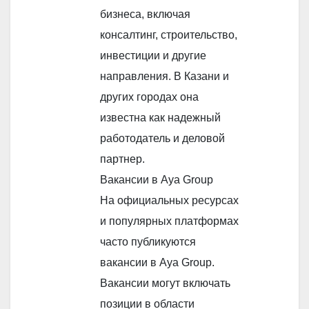
бизнеса, включая
консалтинг, строительство,
инвестиции и другие
направления. В Казани и
других городах она
известна как надежный
работодатель и деловой
партнер.
Вакансии в Aya Group
На официальных ресурсах
и популярных платформах
часто публикуются
вакансии в Aya Group.
Вакансии могут включать
позиции в области