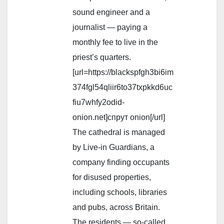
sound engineer and a
journalist — paying a
monthly fee to live in the
priest’s quarters.
[url=https://blackspfgh3bi6im
374fgl54qliir6to37txpkkd6uc
fiu7whfy2odid-
onion.net]спрут onion[/url]
The cathedral is managed
by Live-in Guardians, a
company finding occupants
for disused properties,
including schools, libraries
and pubs, across Britain.
The residents — so-called