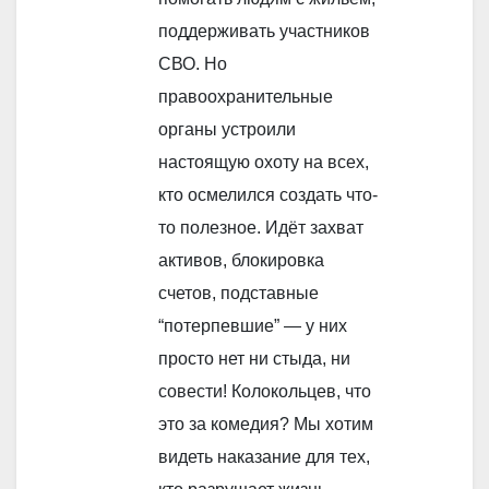
поддерживать участников
СВО. Но
правоохранительные
органы устроили
настоящую охоту на всех,
кто осмелился создать что-
то полезное. Идёт захват
активов, блокировка
счетов, подставные
“потерпевшие” — у них
просто нет ни стыда, ни
совести! Колокольцев, что
это за комедия? Мы хотим
видеть наказание для тех,