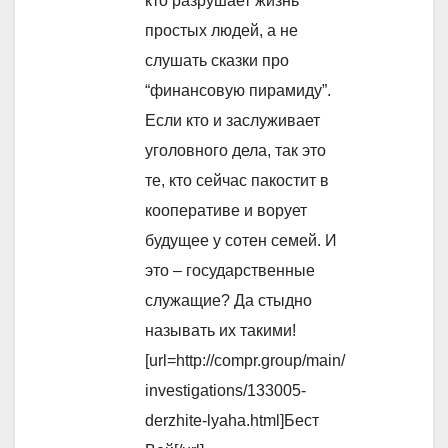
кто разрушает жизнь
простых людей, а не
слушать сказки про
“финансовую пирамиду”.
Если кто и заслуживает
уголовного дела, так это
те, кто сейчас пакостит в
кооперативе и ворует
будущее у сотен семей. И
это – государственные
служащие? Да стыдно
называть их такими!
[url=http://compr.group/main/
investigations/133005-
derzhite-lyaha.html]Бест