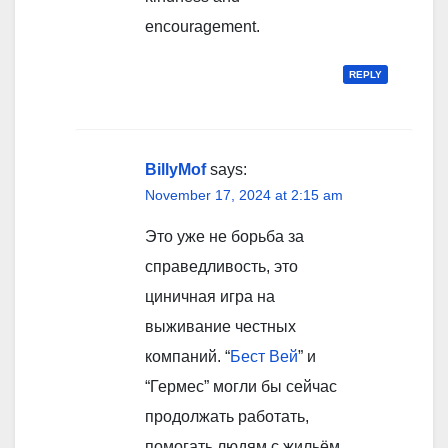
encouragement.
REPLY
BillyMof
says:
November 17, 2024 at 2:15 am
Это уже не борьба за
справедливость, это
циничная игра на
выживание честных
компаний. “
Бест Вей
” и
“Гермес” могли бы сейчас
продолжать работать,
помогать людям с жильём,