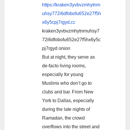
https://kraken3yvbvzmhytnrn
uhsy772i6dfobofu652e27f5h
x6y5cpj7rgyd.cc
kraken3yvbvzmhytnrnuhsy7
72i6dfobofu652e27f5hx6y5c
pj7rgyd onion
But at night, they serve as
de-facto living rooms,
especially for young
Muslims who don’t go to
clubs and bar. From New
York to Dallas, especially
during the late nights of
Ramadan, the crowd
overflows into the street and