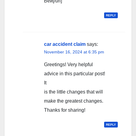
Вей[/url]
REPLY
car accident claim
says:
November 16, 2024 at 6:35 pm
Greetings! Very helpful
advice in this particular post!
It
is the little changes that will
make the greatest changes.
Thanks for sharing!
REPLY