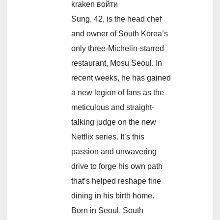
kraken войти
Sung, 42, is the head chef
and owner of South Korea’s
only three-Michelin-starred
restaurant, Mosu Seoul. In
recent weeks, he has gained
a new legion of fans as the
meticulous and straight-
talking judge on the new
Netflix series. It’s this
passion and unwavering
drive to forge his own path
that’s helped reshape fine
dining in his birth home.
Born in Seoul, South