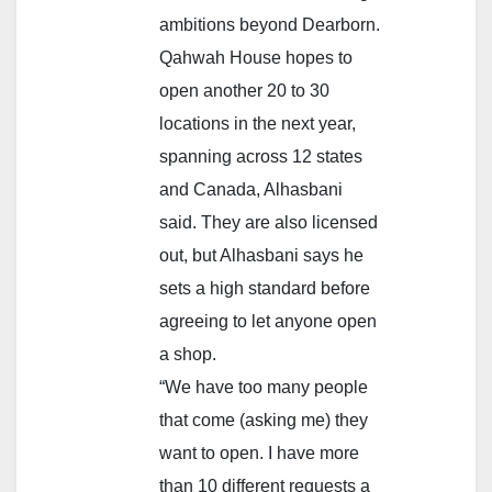
ambitions beyond Dearborn.
Qahwah House hopes to
open another 20 to 30
locations in the next year,
spanning across 12 states
and Canada, Alhasbani
said. They are also licensed
out, but Alhasbani says he
sets a high standard before
agreeing to let anyone open
a shop.
“We have too many people
that come (asking me) they
want to open. I have more
than 10 different requests a