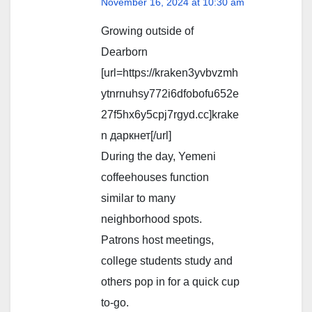
November 16, 2024 at 10:30 am
Growing outside of
Dearborn
[url=https://kraken3yvbvzmh
ytnrnuhsy772i6dfobofu652e
27f5hx6y5cpj7rgyd.cc]krake
n даркнет[/url]
During the day, Yemeni
coffeehouses function
similar to many
neighborhood spots.
Patrons host meetings,
college students study and
others pop in for a quick cup
to-go.