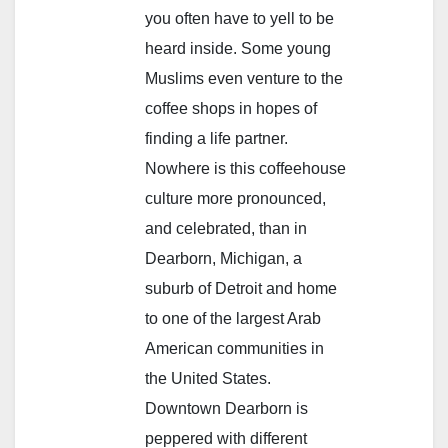
you often have to yell to be
heard inside. Some young
Muslims even venture to the
coffee shops in hopes of
finding a life partner.
Nowhere is this coffeehouse
culture more pronounced,
and celebrated, than in
Dearborn, Michigan, a
suburb of Detroit and home
to one of the largest Arab
American communities in
the United States.
Downtown Dearborn is
peppered with different