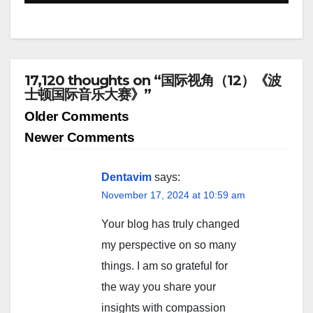
17,120 thoughts on “国际视角（12）《波
士顿国际音乐大赛》”
Comment
Older Comments
navigation
Newer Comments
Dentavim
says:
November 17, 2024 at 10:59 am
Your blog has truly changed
my perspective on so many
things. I am so grateful for
the way you share your
insights with compassion