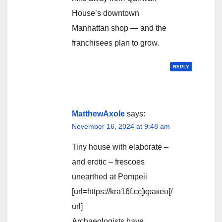
House’s downtown
Manhattan shop — and the
franchisees plan to grow.
REPLY
MatthewAxole
says:
November 16, 2024 at 9:48 am
Tiny house with elaborate –
and erotic – frescoes
unearthed at Pompeii
[url=https://kra16f.cc]кракен[/
url]
Archaeologists have