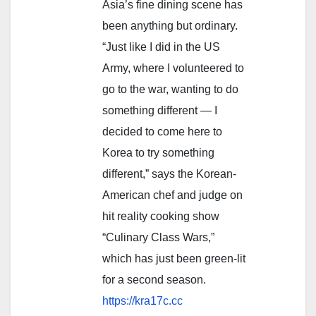
Asia’s fine dining scene has
been anything but ordinary.
“Just like I did in the US
Army, where I volunteered to
go to the war, wanting to do
something different — I
decided to come here to
Korea to try something
different,” says the Korean-
American chef and judge on
hit reality cooking show
“Culinary Class Wars,”
which has just been green-lit
for a second season.
https://kra17c.cc