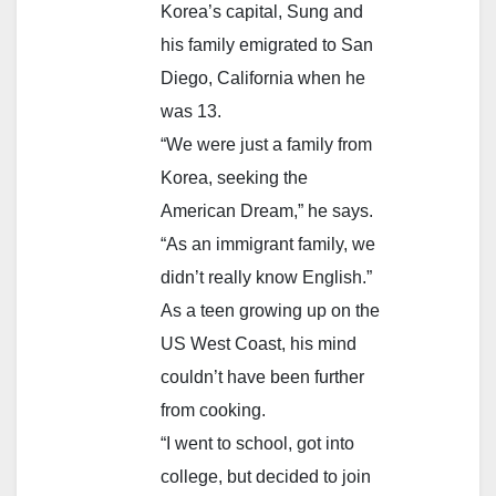
Korea’s capital, Sung and
his family emigrated to San
Diego, California when he
was 13.
“We were just a family from
Korea, seeking the
American Dream,” he says.
“As an immigrant family, we
didn’t really know English.”
As a teen growing up on the
US West Coast, his mind
couldn’t have been further
from cooking.
“I went to school, got into
college, but decided to join