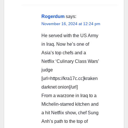
Rogerdum
says:
November 16, 2024 at 12:24 pm
He served with the US Army
in Iraq. Now he’s one of
Asia’s top chefs and a
Netflix ‘Culinary Class Wars’
judge
[url=https://kra17c.cc]kraken
darknet onion[/url]
From a warzone in Iraq to a
Michelin-starred kitchen and
a hit Netflix show, chef Sung
Anh’s path to the top of