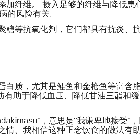
添加纤维。 摄入足够的纤维与降低患
尿病的风险有关。
聚糖等抗氧化剂，它们都具有抗炎、
蛋白质，尤其是鲑鱼和金枪鱼等富含
3 脂肪有助于降低血压、降低甘油三酯和
dakimasu”，意思是“我谦卑地接受”
之情。我相信这种正念饮食的做法有