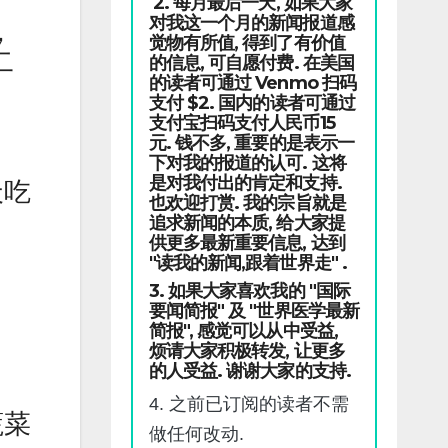
2. 每月最后一天, 如果大家
对我这一个月的新闻报道感
，
觉物有所值, 得到了有价值
二
的信息, 可自愿付费. 在美国
的读者可通过 Venmo 扫码
支付 $2. 国内的读者可通过
支付宝扫码支付人民币15
元. 钱不多, 重要的是表示一
下对我的报道的认可. 这将
是对我付出的肯定和支持.
天吃
也欢迎打赏. 我的宗旨就是
追求新闻的本质, 给大家提
供更多最新重要信息, 达到
"读我的新闻,跟着世界走" .
3. 如果大家喜欢我的 "国际
要闻简报" 及 "世界医学最新
简报", 感觉可以从中受益,
烦请大家积极转发, 让更多
。
的人受益. 谢谢大家的支持.
4. 之前已订阅的读者不需
蔬菜
做任何改动.