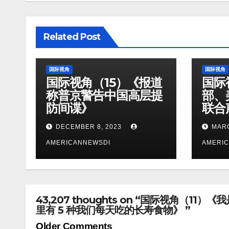
Related Post
国际视角
国际视角
国际视角（15）《报道
国际
称普京警告中国高层提
部、美
防间谍》
联合
DECEMBER 8, 2023
MARC
AMERICANNEWSDI
AMERI
43,207 thoughts on “国际视角
里有 5 种我们每天吃的长寿食物》 ”
Comment
Older Comments