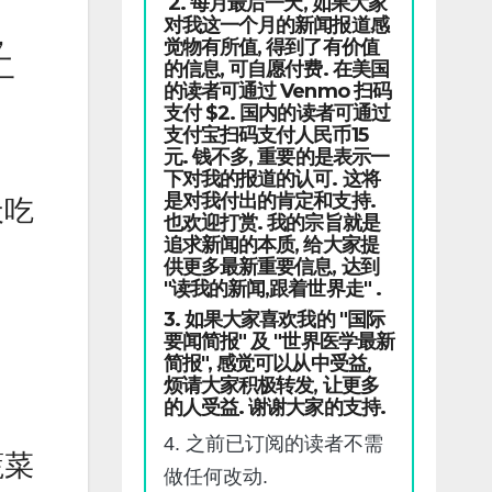
2. 每月最后一天, 如果大家
对我这一个月的新闻报道感
，
觉物有所值, 得到了有价值
二
的信息, 可自愿付费. 在美国
的读者可通过 Venmo 扫码
支付 $2. 国内的读者可通过
支付宝扫码支付人民币15
元. 钱不多, 重要的是表示一
下对我的报道的认可. 这将
是对我付出的肯定和支持.
天吃
也欢迎打赏. 我的宗旨就是
追求新闻的本质, 给大家提
供更多最新重要信息, 达到
"读我的新闻,跟着世界走" .
3. 如果大家喜欢我的 "国际
要闻简报" 及 "世界医学最新
简报", 感觉可以从中受益,
烦请大家积极转发, 让更多
。
的人受益. 谢谢大家的支持.
4. 之前已订阅的读者不需
蔬菜
做任何改动.