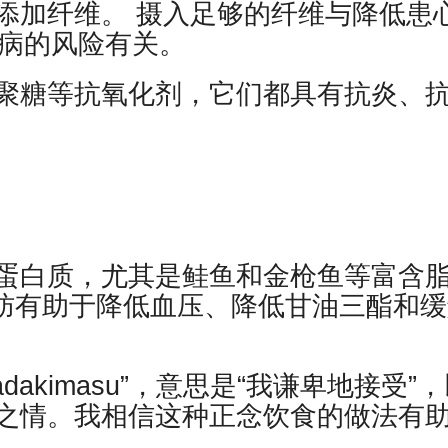
添加纤维。 摄入足够的纤维与降低患
尿病的风险有关。
聚糖等抗氧化剂，它们都具有抗炎、
蛋白质，尤其是鲑鱼和金枪鱼等富含
3 脂肪有助于降低血压、降低甘油三酯和
dakimasu”，意思是“我谦卑地接受”
之情。我相信这种正念饮食的做法有