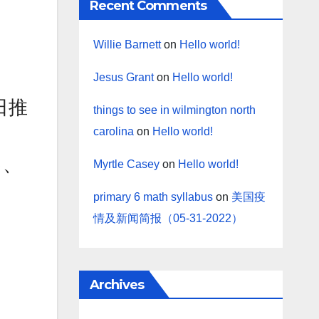
Recent Comments
Willie Barnett
on
Hello world!
Jesus Grant
on
Hello world!
日推
things to see in wilmington north
carolina
on
Hello world!
卜、
Myrtle Casey
on
Hello world!
primary 6 math syllabus
on
美国疫
情及新闻简报（05-31-2022）
Archives