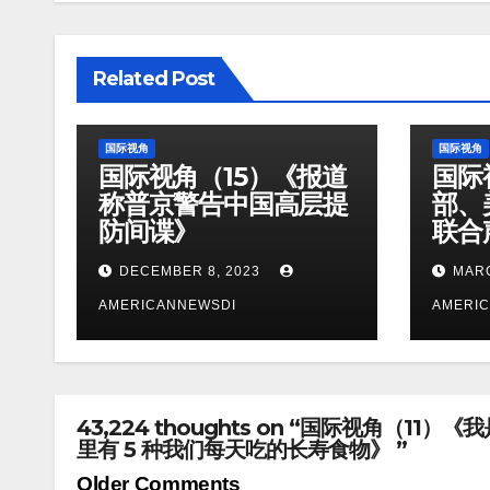
Related Post
国际视角
国际视角
国际视角（15）《报道
国际
称普京警告中国高层提
部、美
防间谍》
联合
DECEMBER 8, 2023
MARC
AMERICANNEWSDI
AMERI
43,224 thoughts on “国际视角
里有 5 种我们每天吃的长寿食物》 ”
Comment
Older Comments