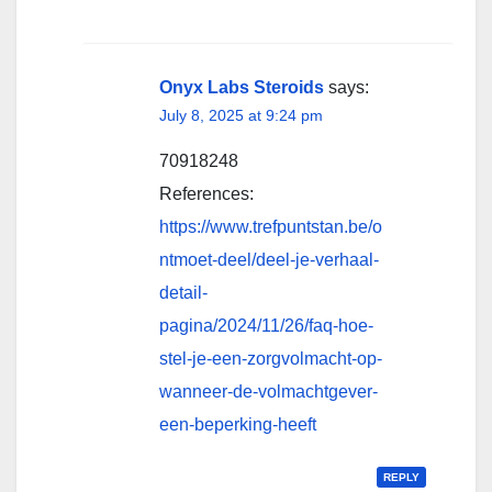
Onyx Labs Steroids
says:
July 8, 2025 at 9:24 pm
70918248
References:
https://www.trefpuntstan.be/o
ntmoet-deel/deel-je-verhaal-
detail-
pagina/2024/11/26/faq-hoe-
stel-je-een-zorgvolmacht-op-
wanneer-de-volmachtgever-
een-beperking-heeft
REPLY