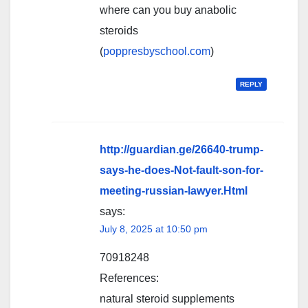
where can you buy anabolic
steroids
(
poppresbyschool.com
)
REPLY
http://guardian.ge/26640-trump-
says-he-does-Not-fault-son-for-
meeting-russian-lawyer.Html
says:
July 8, 2025 at 10:50 pm
70918248
References:
natural steroid supplements