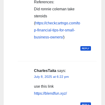
References:
Did ronnie coleman take
steroids
(
https://checkcartngo.com/to
p-financial-tips-for-small-
business-owners/
)
REPLY
CharlesTaita
says:
July 8, 2025 at 6:22 pm
use this link
https://blendfun.xyz/
REPLY