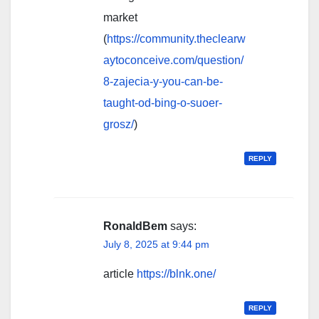
market
(
https://community.theclearw
aytoconceive.com/question/
8-zajecia-y-you-can-be-
taught-od-bing-o-suoer-
grosz/
)
REPLY
RonaldBem
says:
July 8, 2025 at 9:44 pm
article
https://blnk.one/
REPLY