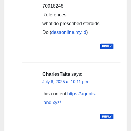
70918248
References:
what do prescribed steroids
Do (
desaonline.my.id
)
REPLY
CharlesTaita
says:
July 8, 2025 at 10:11 pm
this content
https://agents-
land.xyz/
REPLY