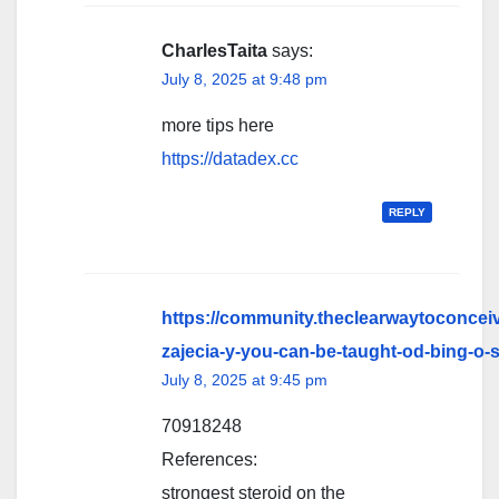
CharlesTaita
says:
July 8, 2025 at 9:48 pm
more tips here
https://datadex.cc
REPLY
https://community.theclearwaytoconcei
zajecia-y-you-can-be-taught-od-bing-o-
July 8, 2025 at 9:45 pm
70918248
References:
strongest steroid on the