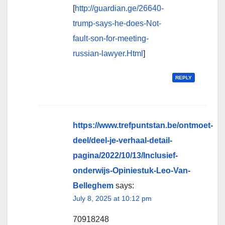
[
http://guardian.ge/26640-
trump-says-he-does-Not-
fault-son-for-meeting-
russian-lawyer.Html
]
REPLY
https://www.trefpuntstan.be/ontmoet-
deel/deel-je-verhaal-detail-
pagina/2022/10/13/Inclusief-
onderwijs-Opiniestuk-Leo-Van-
Belleghem
says:
July 8, 2025 at 10:12 pm
70918248