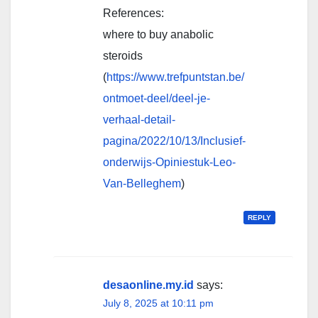
References:
where to buy anabolic
steroids
(
https://www.trefpuntstan.be/
ontmoet-deel/deel-je-
verhaal-detail-
pagina/2022/10/13/Inclusief-
onderwijs-Opiniestuk-Leo-
Van-Belleghem
)
REPLY
desaonline.my.id
says:
July 8, 2025 at 10:11 pm