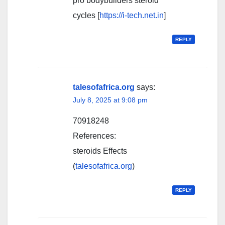
pro bodybuilders steroid
cycles [
https://i-tech.net.in
]
REPLY
talesofafrica.org
says:
July 8, 2025 at 9:08 pm
70918248
References:
steroids Effects
(
talesofafrica.org
)
REPLY