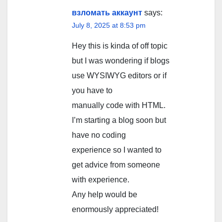
взломать аккаунт
says:
July 8, 2025 at 8:53 pm
Hey this is kinda of off topic
but I was wondering if blogs
use WYSIWYG editors or if
you have to
manually code with HTML.
I’m starting a blog soon but
have no coding
experience so I wanted to
get advice from someone
with experience.
Any help would be
enormously appreciated!