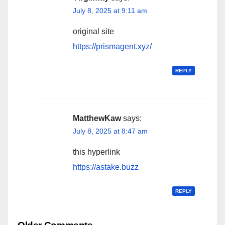
July 8, 2025 at 9:11 am
original site
https://prismagent.xyz/
REPLY
MatthewKaw
says:
July 8, 2025 at 8:47 am
this hyperlink
https://astake.buzz
REPLY
Comment