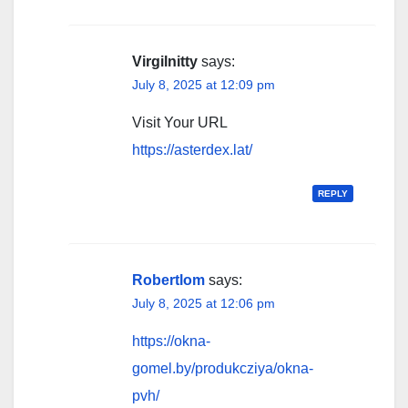
Virgilnitty
says:
July 8, 2025 at 12:09 pm
Visit Your URL
https://asterdex.lat/
REPLY
Robertlom
says:
July 8, 2025 at 12:06 pm
https://okna-
gomel.by/produkcziya/okna-
pvh/