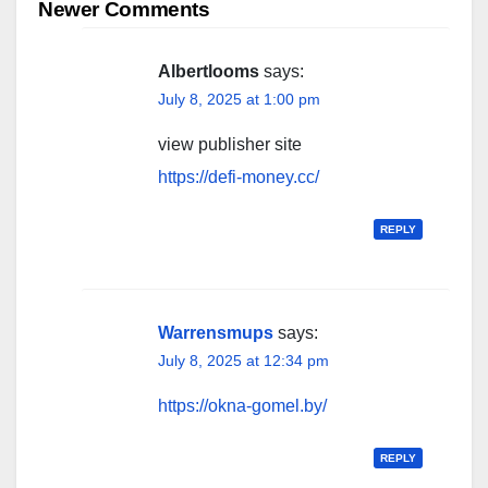
navigation
Newer Comments
Albertlooms
says:
July 8, 2025 at 1:00 pm
view publisher site
https://defi-money.cc/
REPLY
Warrensmups
says:
July 8, 2025 at 12:34 pm
https://okna-gomel.by/
REPLY