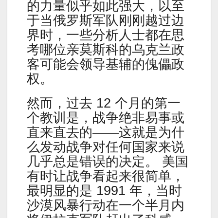
的力量似乎如此强大，以至
于当俄罗斯军队刚刚越过边
界时，一些分析人士都在思
考哪位亲莫斯科的乌克兰政
客可能会领导基辅的傀儡政
权。
然而，过去 12 个月的第一
个教训是，战争绝非易事或
直来直去的——这就是为什
么发动战争对任何国家来说
几乎总是错误的决定。 美国
有时让战争看起来很简单，
最明显的是 1991 年，当时
沙漠风暴行动在一个半月内