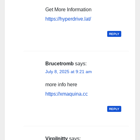
Get More Information
https://hyperdrive.lat/
REPLY
Brucetromb
says:
July 8, 2025 at 9:21 am
more info here
https://xmaquina.cc
REPLY
Virgilnitty
says: