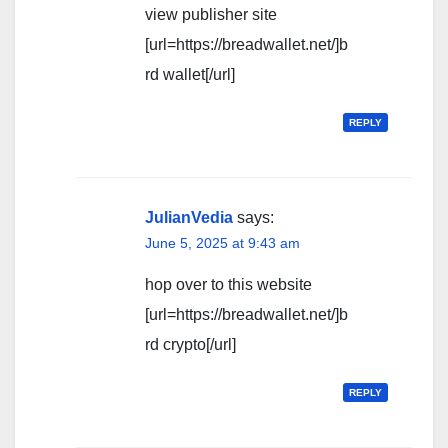
view publisher site
[url=https://breadwallet.net/]b
rd wallet[/url]
REPLY
JulianVedia
says:
June 5, 2025 at 9:43 am
hop over to this website
[url=https://breadwallet.net/]b
rd crypto[/url]
REPLY