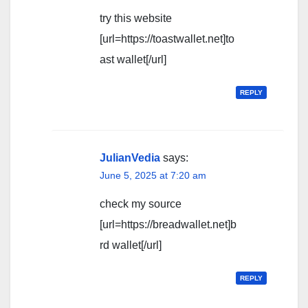
try this website
[url=https://toastwallet.net]to
ast wallet[/url]
REPLY
JulianVedia
says:
June 5, 2025 at 7:20 am
check my source
[url=https://breadwallet.net]b
rd wallet[/url]
REPLY