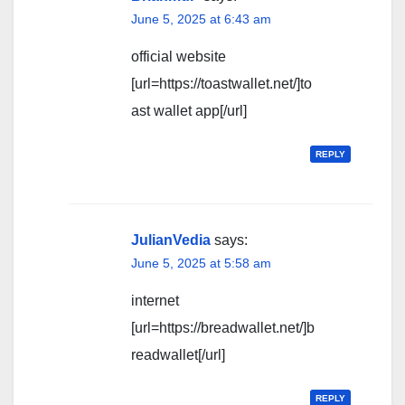
June 5, 2025 at 6:43 am
official website
[url=https://toastwallet.net/]to
ast wallet app[/url]
REPLY
JulianVedia
says:
June 5, 2025 at 5:58 am
internet
[url=https://breadwallet.net/]b
readwallet[/url]
REPLY