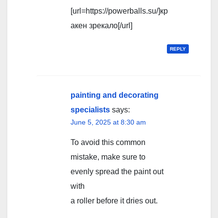
[url=https://powerballs.su/]кр
акен зрекало[/url]
REPLY
painting and decorating
specialists
says:
June 5, 2025 at 8:30 am
To avoid this common
mistake, make sure to
evenly spread the paint out
with
a roller before it dries out.