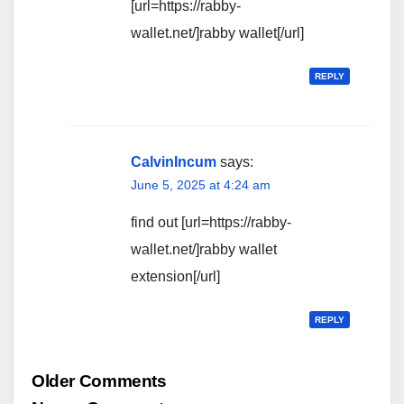
[url=https://rabby-
wallet.net/]rabby wallet[/url]
REPLY
CalvinIncum
says:
June 5, 2025 at 4:24 am
find out [url=https://rabby-
wallet.net/]rabby wallet
extension[/url]
REPLY
Comment
Older Comments
navigation