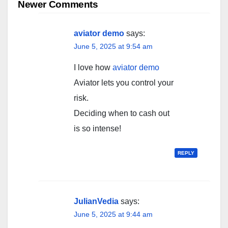
navigation
Newer Comments
aviator demo
says:
June 5, 2025 at 9:54 am
I love how
aviator demo
Aviator lets you control your
risk.
Deciding when to cash out
is so intense!
REPLY
JulianVedia
says:
June 5, 2025 at 9:44 am