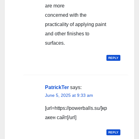
are more
concerned with the
practicality of applying paint
and other finishes to
surfaces.
REPLY
PatrickTer
says:
June 5, 2025 at 9:33 am
[url=https://powerballs.su/]кр
акен сайт[/url]
REPLY