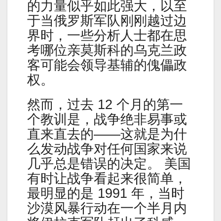
的力量似乎如此强大，以至
于当俄罗斯军队刚刚越过边
界时，一些分析人士都在思
考哪位亲莫斯科的乌克兰政
客可能会领导基辅的傀儡政
权。
然而，过去 12 个月的第一
个教训是，战争绝非易事或
直来直去的——这就是为什
么发动战争对任何国家来说
几乎总是错误的决定。 美国
有时让战争看起来很简单，
最明显的是 1991 年，当时
沙漠风暴行动在一个半月内