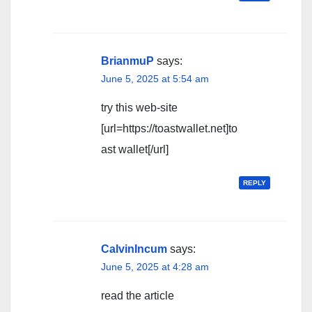
BrianmuP
says:
June 5, 2025 at 5:54 am
try this web-site
[url=https://toastwallet.net]to
ast wallet[/url]
REPLY
CalvinIncum
says:
June 5, 2025 at 4:28 am
read the article