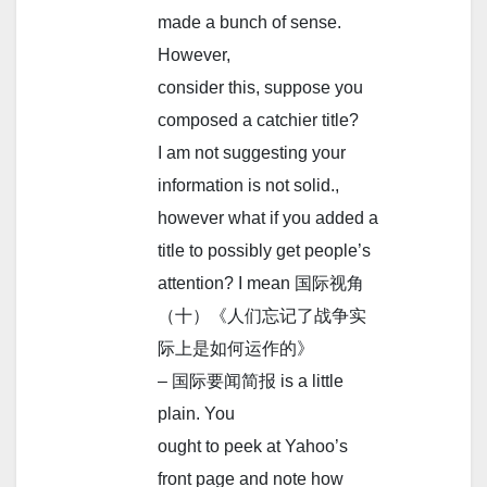
made a bunch of sense.
However,
consider this, suppose you
composed a catchier title?
I am not suggesting your
information is not solid.,
however what if you added a
title to possibly get people’s
attention? I mean 国际视角
（十）《人们忘记了战争实
际上是如何运作的》
– 国际要闻简报 is a little
plain. You
ought to peek at Yahoo’s
front page and note how