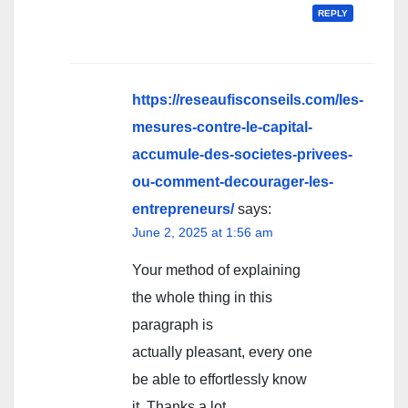
REPLY
https://reseaufisconseils.com/les-
mesures-contre-le-capital-
accumule-des-societes-privees-
ou-comment-decourager-les-
entrepreneurs/
says:
June 2, 2025 at 1:56 am
Your method of explaining
the whole thing in this
paragraph is
actually pleasant, every one
be able to effortlessly know
it, Thanks a lot