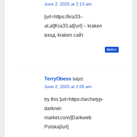
June 2, 2025 at 2:13 am
[url=https://kra33–
at.at]Kra33.at[/url] – kraken
вход, kraken сайт
REPLY
TerryObess
says:
June 2, 2025 at 2:05 am
try this [url=https://archetyp-
darknet-
market.com/]Darkweb
Polska[/url]