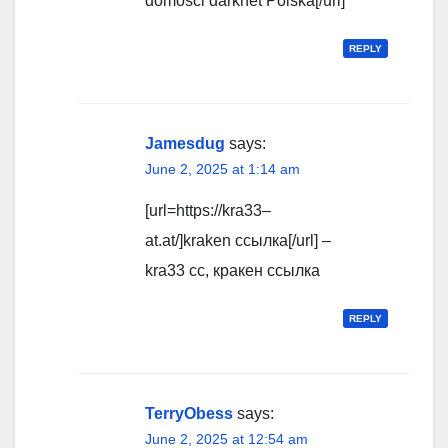
domosci darknet Polska[/url]
REPLY
Jamesdug
says:
June 2, 2025 at 1:14 am
[url=https://kra33–
at.at/]kraken ссылка[/url] –
kra33 cc, кракен ссылка
REPLY
TerryObess
says:
June 2, 2025 at 12:54 am