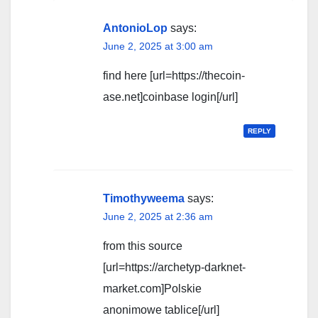
AntonioLop
says:
June 2, 2025 at 3:00 am
find here [url=https://thecoin-
ase.net]coinbase login[/url]
REPLY
Timothyweema
says:
June 2, 2025 at 2:36 am
from this source
[url=https://archetyp-darknet-
market.com]Polskie
anonimowe tablice[/url]