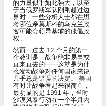
的力量似乎如此强大，以至
于当俄罗斯军队刚刚越过边
界时，一些分析人士都在思
考哪位亲莫斯科的乌克兰政
客可能会领导基辅的傀儡政
权。
然而，过去 12 个月的第一
个教训是，战争绝非易事或
直来直去的——这就是为什
么发动战争对任何国家来说
几乎总是错误的决定。 美国
有时让战争看起来很简单，
最明显的是 1991 年，当时
沙漠风暴行动在一个半月内