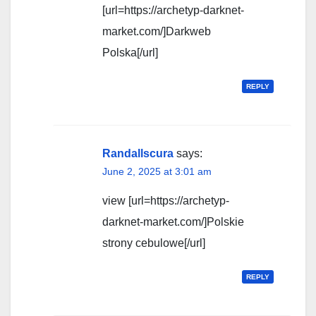
[url=https://archetyp-darknet-
market.com/]Darkweb
Polska[/url]
REPLY
Randallscura
says:
June 2, 2025 at 3:01 am
view [url=https://archetyp-
darknet-market.com/]Polskie
strony cebulowe[/url]
REPLY