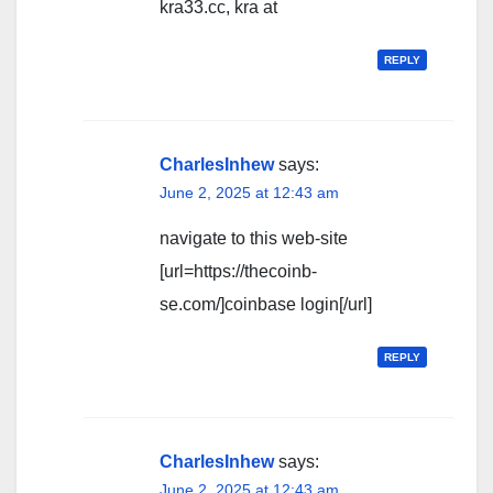
kra33.cc, kra at
REPLY
CharlesInhew
says:
June 2, 2025 at 12:43 am
navigate to this web-site
[url=https://thecoinb-
se.com/]coinbase login[/url]
REPLY
CharlesInhew
says:
June 2, 2025 at 12:43 am