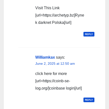
Visit This Link
[url=https://archetyp.bz]Ryne
k darknet Polska[/url]
REPLY
Williamkax
says:
June 2, 2025 at 12:50 am
click here for more
[url=https://coinb-se-
log.org/]coinbase login[/url]
REPLY