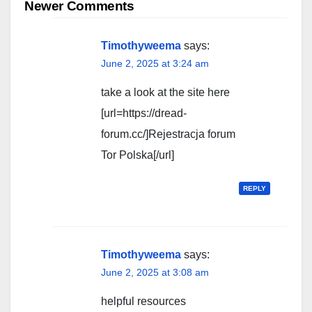
navigation
Newer Comments
Timothyweema
says:
June 2, 2025 at 3:24 am
take a look at the site here
[url=https://dread-
forum.cc/]Rejestracja forum
Tor Polska[/url]
REPLY
Timothyweema
says:
June 2, 2025 at 3:08 am
helpful resources