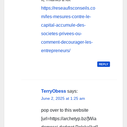
https://reseaufisconseils.co
m/les-mesures-contre-le-
capital-accumule-des-
societes-privees-ou-
comment-decourager-les-
entrepreneurs/
REPLY
TerryObess
says:
June 2, 2025 at 1:25 am
pop over to this website
[url=https://archetyp.bz/]Wia