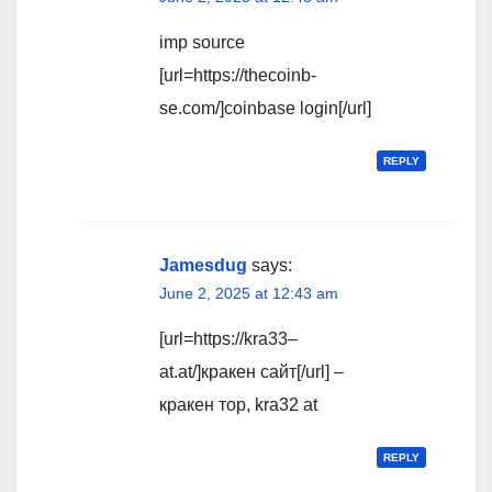
imp source
[url=https://thecoinb-
se.com/]coinbase login[/url]
REPLY
Jamesdug
says:
June 2, 2025 at 12:43 am
[url=https://kra33–
at.at/]кракен сайт[/url] –
кракен тор, kra32 at
REPLY