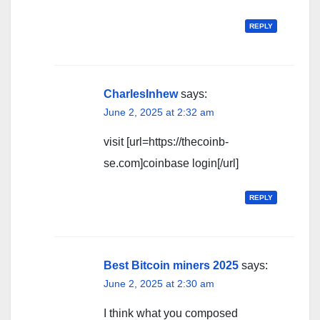
REPLY
CharlesInhew
says:
June 2, 2025 at 2:32 am
visit [url=https://thecoinb-
se.com]coinbase login[/url]
REPLY
Best Bitcoin miners 2025
says:
June 2, 2025 at 2:30 am
I think what you composed