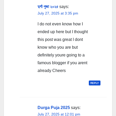
দুর্গা পূজা ২০২৫
says:
July 27, 2025 at 3:35 pm
I do not even know how I
ended up here but I thought
this post was great I dont
know who you are but
definitely youre going to a
famous blogger if you arent
already Cheers
REPLY
Durga Puja 2025
says:
July 27, 2025 at 12:01 pm