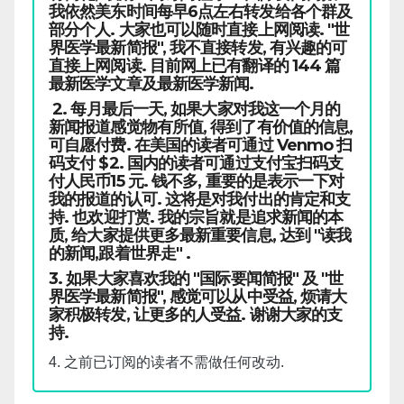
我依然美东时间每早6点左右转发给各个群及
部分个人. 大家也可以随时直接上网阅读. "世
界医学最新简报", 我不直接转发, 有兴趣的可
直接上网阅读. 目前网上已有翻译的 144 篇
最新医学文章及最新医学新闻.
2. 每月最后一天, 如果大家对我这一个月的
新闻报道感觉物有所值, 得到了有价值的信息,
可自愿付费. 在美国的读者可通过 Venmo 扫
码支付 $2. 国内的读者可通过支付宝扫码支
付人民币15 元. 钱不多, 重要的是表示一下对
我的报道的认可. 这将是对我付出的肯定和支
持. 也欢迎打赏. 我的宗旨就是追求新闻的本
质, 给大家提供更多最新重要信息, 达到 "读我
的新闻,跟着世界走" .
3. 如果大家喜欢我的 "国际要闻简报" 及 "世
界医学最新简报", 感觉可以从中受益, 烦请大
家积极转发, 让更多的人受益. 谢谢大家的支
持.
4. 之前已订阅的读者不需做任何改动.