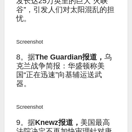
发长达25万英里的巨大“火峡
谷”，引发人们对太阳混乱的担
忧。
Screenshot
8。据
The Guardian报道，
乌
克兰战争简报：华盛顿称美
国“正在迅速”向基辅运送武
器。
Screenshot
9。据
Knewz报道，
美国最高
法院决定不再加快审理针对唐