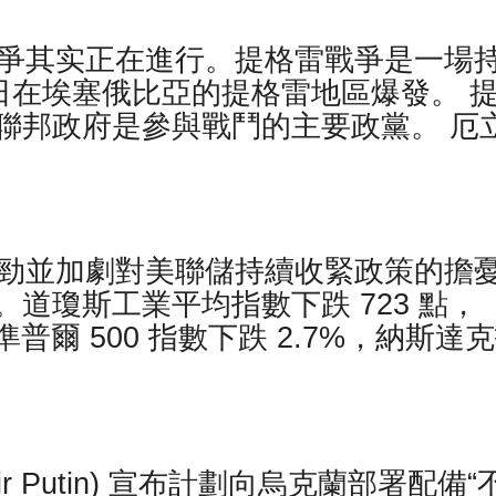
戰爭其实正在進行。提格雷戰爭是一場
月 3 日在埃塞俄比亞的提格雷地區爆發。 
聯邦政府是參與戰鬥的主要政黨。 厄
強勁並加劇對美聯儲持續收緊政策的擔
道瓊斯工業平均指數下跌 723 點，
標準普爾 500 指數下跌 2.7%，納斯達
mir Putin) 宣布計劃向烏克蘭部署配備“