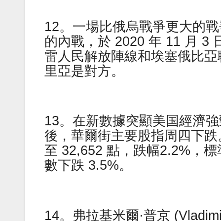
12。一場比俄烏戰爭更大的
的內戰，於 2020 年 11 
雷人民解放陣線和埃塞俄比亞
里亞是對方。
13。在新數據突顯美国經濟
後，華爾街主要股指周四下跌。
至 32,652 點，跌幅2.2%，
數下跌 3.5%。
14。弗拉基米爾·普京 (Vladi