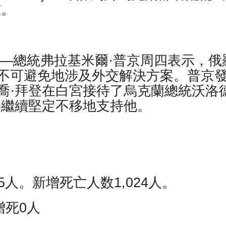
艦。
社）——總統弗拉基米爾·普京周四表示，俄
不可避免地涉及外交解決方案。普京
喬·拜登在白宮接待了烏克蘭總統沃洛
將繼續堅定不移地支持他。
5人。新增死亡人数1,024人。
增死0人