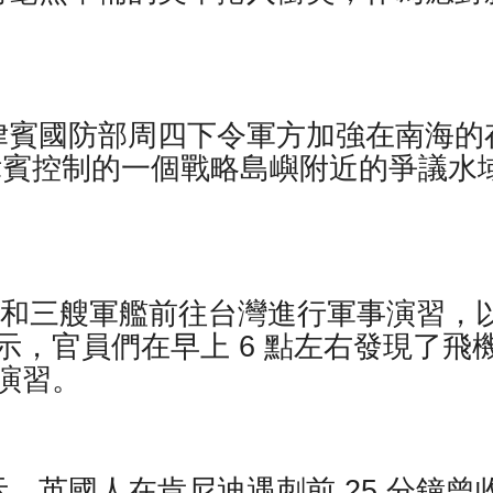
律賓國防部周四下令軍方加強在南海的
律賓控制的一個戰略島嶼附近的爭議水
飛機和三艘軍艦前往台灣進行軍事演習，
，官員們在早上 6 點左右發現了飛
演習。
，英國人在肯尼迪遇刺前 25 分鐘曾