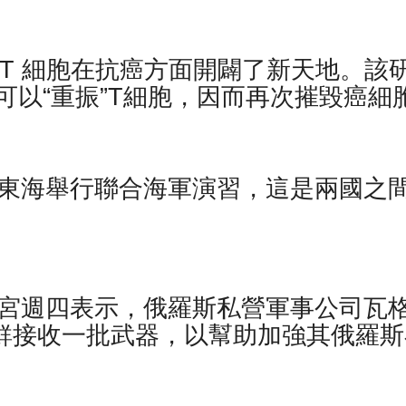
”T 細胞在抗癌方面開闢了新天地。該
可以“重振”T細胞，因而再次摧毀癌細
在東海舉行聯合海軍演習，這是兩國之
白宮週四表示，俄羅斯私營軍事公司瓦
) 已從朝鮮接收一批武器，以幫助加強其俄羅