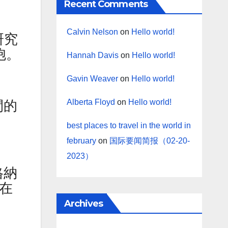
Recent Comments
Calvin Nelson
on
Hello world!
研究
胞。
Hannah Davis
on
Hello world!
Gavin Weaver
on
Hello world!
Alberta Floyd
on
Hello world!
間的
best places to travel in the world in
february
on
国际要闻简报（02-20-
2023）
格納
斯在
Archives