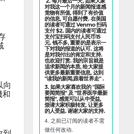
2. 每月最后一天, 如果大家
对我这一个月的新闻报道感
觉物有所值, 得到了有价值
的信息, 可自愿付费. 在美国
的读者可通过 Venmo 扫码
支付 $2. 国内的读者可通过
存
支付宝扫码支付人民币15
元. 钱不多, 重要的是表示一
域
下对我的报道的认可. 这将
是对我付出的肯定和支持.
也欢迎打赏. 我的宗旨就是
追求新闻的本质, 给大家提
供更多最新重要信息, 达到
"读我的新闻,跟着世界走" .
以向
3. 如果大家喜欢我的 "国际
機和
要闻简报" 及 "世界医学最新
简报", 感觉可以从中受益,
烦请大家积极转发, 让更多
的人受益. 谢谢大家的支持.
4. 之前已订阅的读者不需
做任何改动.
收到