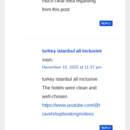
much clear idea regarding
from this post
REPLY
turkey istanbul all inclusive
says:
December 10, 2025 at 11:37 pm
turkey istanbul all inclusive
The hotels were clean and
well-chosen.
https://www.youtube.com/@t
ravelshopbooking/videos
REPLY