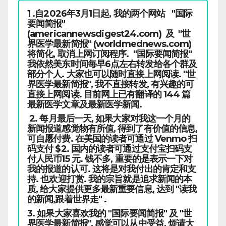
1 .自2026年3月1日起, 我的两个网站 "国际
要闻简报"
(americannewsdigest24.com) 及 "世
界医学最新简报" (worldmednews.com)
将简化, 取消上网订阅程序. "国际要闻简报"
我依然美东时间每早6点左右转发给各个群及
部分个人. 大家也可以随时直接上网阅读. "世
界医学最新简报", 我不直接转发, 有兴趣的可
直接上网阅读. 目前网上已有翻译的 144 篇
最新医学文章及最新医学新闻.
2. 每月最后一天, 如果大家对我这一个月的
新闻报道感觉物有所值, 得到了有价值的信息,
可自愿付费. 在美国的读者可通过 Venmo 扫
码支付 $2. 国内的读者可通过支付宝扫码支
付人民币15 元. 钱不多, 重要的是表示一下对
我的报道的认可. 这将是对我付出的肯定和支
持. 也欢迎打赏. 我的宗旨就是追求新闻的本
质, 给大家提供更多最新重要信息, 达到 "读我
的新闻,跟着世界走" .
3. 如果大家喜欢我的 "国际要闻简报" 及 "世
界医学最新简报", 感觉可以从中受益, 烦请大