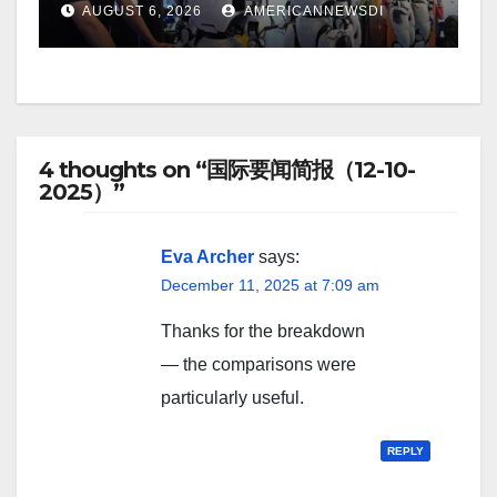
AUGUST 6, 2026
AMERICANNEWSDI
4 thoughts on “国际要闻简报（12-10-
2025）”
Eva Archer
says:
December 11, 2025 at 7:09 am
Thanks for the breakdown
— the comparisons were
particularly useful.
REPLY