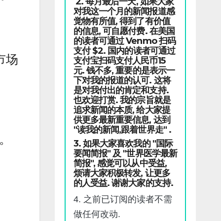
2. 每月最后一天, 如果大家
对我这一个月的新闻报道感
觉物有所值, 得到了有价值
的信息, 可自愿付费. 在美国
的读者可通过 Venmo 扫码
支付 $2. 国内的读者可通过
市场
支付宝扫码支付人民币15
元. 钱不多, 重要的是表示一
下对我的报道的认可. 这将
是对我付出的肯定和支持.
也欢迎打赏. 我的宗旨就是
追求新闻的本质, 给大家提
供更多最新重要信息, 达到
"读我的新闻,跟着世界走" .
。
3. 如果大家喜欢我的 "国际
要闻简报" 及 "世界医学最新
简报", 感觉可以从中受益,
烦请大家积极转发, 让更多
的人受益. 谢谢大家的支持.
4. 之前已订阅的读者不需
做任何改动.