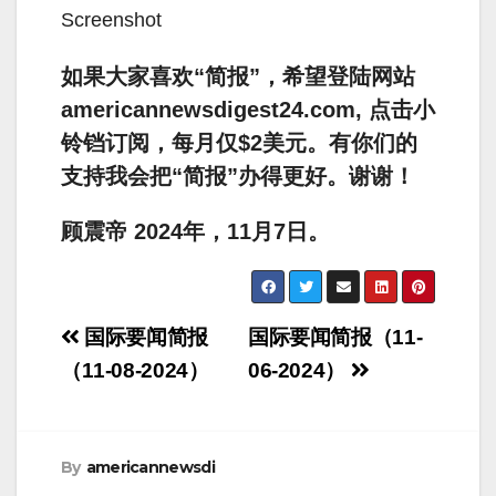
Screenshot
如果大家喜欢“简报”，希望登陆网站
americannewsdigest24.com, 点击小
铃铛订阅，每月仅$2美元。有你们的
支持我会把“简报”办得更好。谢谢！
顾震帝 2024年，11月7日。
Post
国际要闻简报
国际要闻简报（11-
navigation
（11-08-2024）
06-2024）
By
americannewsdi