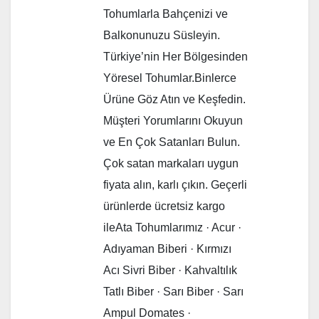
Tohumlarla Bahçenizi ve
Balkonunuzu Süsleyin.
Türkiye’nin Her Bölgesinden
Yöresel Tohumlar.Binlerce
Ürüne Göz Atın ve Keşfedin.
Müşteri Yorumlarını Okuyun
ve En Çok Satanları Bulun.
Çok satan markaları uygun
fiyata alın, karlı çıkın. Geçerli
ürünlerde ücretsiz kargo
ileAta Tohumlarımız · Acur ·
Adıyaman Biberi · Kırmızı
Acı Sivri Biber · Kahvaltılık
Tatlı Biber · Sarı Biber · Sarı
Ampul Domates ·