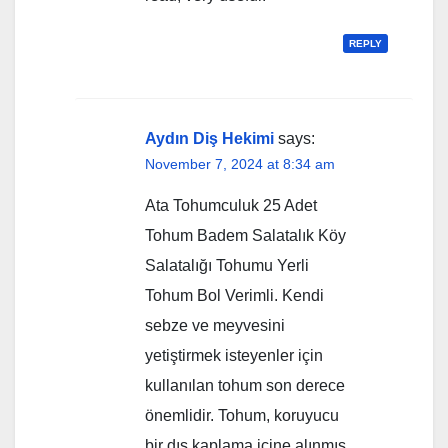
REPLY
Aydın Diş Hekimi
says:
November 7, 2024 at 8:34 am
Ata Tohumculuk 25 Adet
Tohum Badem Salatalık Köy
Salatalığı Tohumu Yerli
Tohum Bol Verimli. Kendi
sebze ve meyvesini
yetiştirmek isteyenler için
kullanılan tohum son derece
önemlidir. Tohum, koruyucu
bir dış kaplama içine alınmış