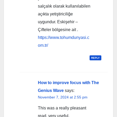
salçalık olarak kullanılabilen
açıkta yetiştiriciliğe
uygundur. Eskişehir –
Çifteler bölgesine ait .
https://www.tohumdunyasi.c
om.tr/
REPLY
How to improve focus with The
Genius Wave
says:
November 7, 2024 at 2:55 pm
This was a really pleasant
read, very useful.