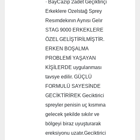
· BayCazip 2adet Geçiktiriçi
Erkeklere Ozelstağ Sprey
Resımdekının Aynısı Gelır
STAG 9000 ERKEKLERE
ÖZEL GELİŞTİRİLMİŞTİR.
ERKEN BOŞALMA
PROBLEMİ YAŞAYAN
KİŞİLERDE uygulanması
tavsye edilir. GÜÇLÜ
FORMULÜ SAYESİNDE
GECİKTİRİREK Geciktirici
spreyler penisin uç kısmına
gelecek şekilde sıkılır ve
bölgeyi biraz uyuşturarak
ereksiyonu uzatır.Geciktirici