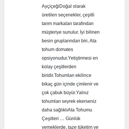
AyçiçeğiDoğal olarak
üretilen seçenekler, çeşitli
tarım markaları tarafından
müşteriye sunulur. İyi bilinen
besin gruplarından biri, Ata
tohum domates
opsiyonudur.Yetiştirmesi en
kolay çeşitlerden
biridir.Tohumları ekilince
bikaç gün içinde çimlenir ve
çok çabuk büyür.Yalnız
tohumları seyrek ekerseniz
daha sağlıklıAta Tohumu
Çeşitleri … Günlük
yemeklerde, taze tüketim ve