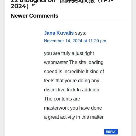
22 thoughts on “国际要闻简报（11-7-
2024）”
Comment
Newer Comments
navigation
Jana Kuvalis
says:
November 14, 2024 at 11:20 pm
you are truly a just right
webmaster The site loading
speed is incredible It kind of
feels that youre doing any
distinctive trick In addition
The contents are
masterwork you have done
a great activity in this matter
REPLY