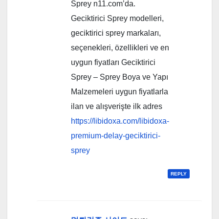
Sprey n11.com’da.
Geciktirici Sprey modelleri,
geciktirici sprey markaları,
seçenekleri, özellikleri ve en
uygun fiyatları Geciktirici
Sprey – Sprey Boya ve Yapı
Malzemeleri uygun fiyatlarla
ilan ve alışverişte ilk adres
https://libidoxa.com/libidoxa-
premium-delay-geciktirici-
sprey
REPLY