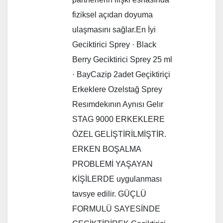
fiziksel açıdan doyuma
ulaşmasını sağlar.En İyi
Geciktirici Sprey · Black
Berry Geciktirici Sprey 25 ml
· BayCazip 2adet Geçiktiriçi
Erkeklere Ozelstağ Sprey
Resımdekının Aynısı Gelır
STAG 9000 ERKEKLERE
ÖZEL GELİŞTİRİLMİŞTİR.
ERKEN BOŞALMA
PROBLEMİ YAŞAYAN
KİŞİLERDE uygulanması
tavsye edilir. GÜÇLÜ
FORMULÜ SAYESİNDE