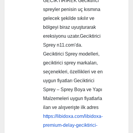
GECİKTİRİREK Geciktirici
spreyler penisin uç kısmına
gelecek şekilde sıkılır ve
bölgeyi biraz uyuşturarak
ereksiyonu uzatır.Geciktirici
Sprey n11.com’da.
Geciktirici Sprey modelleri,
geciktirici sprey markaları,
seçenekleri, özellikleri ve en
uygun fiyatları Geciktirici
Sprey – Sprey Boya ve Yapı
Malzemeleri uygun fiyatlarla
ilan ve alışverişte ilk adres
https://libidoxa.com/libidoxa-
premium-delay-geciktirici-